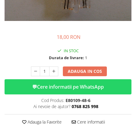
➔ Cu Remorca Fara Permis
➔ Cu Volan
➔ Fara Permis
➔ 4000W
⬇ MARCI
18,00 RON
➔ Volta
➔ Kuba
IN STOC
➔ Jinpeng/AMR
Durata de livrare:
1
➔ RDB
ADAUGA IN COS
➔ Ruris
➔ Arora
💬
Cere informatii pe WhatsApp
PIESE DE SCHIMB
Baterii
Cod Produs:
E80109-48-6
Ai nevoie de ajutor?
0768 825 998
Camere
Cauciucuri
Adauga la Favorite
Cere informatii
Controllere
Incarcatoare