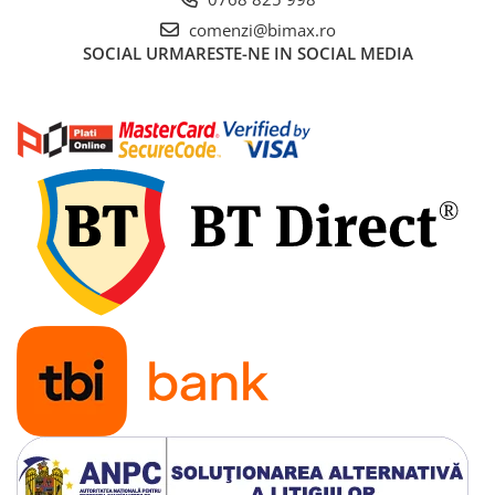
Acumulatori 24V
comenzi@bimax.ro
Acumulatori 36V
SOCIAL
URMARESTE-NE IN SOCIAL MEDIA
Acumulatori 48V
Cauciucuri
Cauciucuri Fat Bike
Camere
Controllere
Display
Incarcatoare 24V
Incarcatoare 36V
Incarcatoare 48V
ACCESORII
Lumini
Kit Conversie
Piese Trotinete Electrice
PIESE UNIVERSALE
Baterie Trotineta Electrica