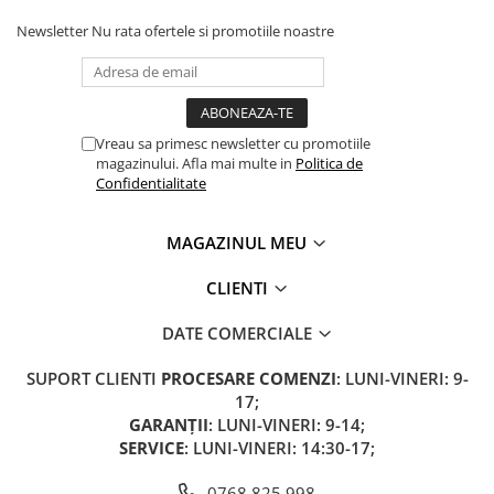
Camere
Newsletter
Nu rata ofertele si promotiile noastre
Cauciucuri
Controllere
Incarcatoare
Biciclete Electrice
Vreau sa primesc newsletter cu promotiile
⬇ TIPURI
magazinului. Afla mai multe in
Politica de
Barbati
Confidentialitate
Dama
Ieftine
MAGAZINUL MEU
Pliabila
CLIENTI
Tip Scuter
⬇ MARCI
DATE COMERCIALE
Kuba
SUPORT CLIENTI
PROCESARE COMENZI
: LUNI-VINERI: 9-
Ztech
17;
PIESE DE SCHIMB
GARANȚII
: LUNI-VINERI: 9-14;
SERVICE
: LUNI-VINERI: 14:30-17;
Acceleratii
Acumulatori
0768 825 998