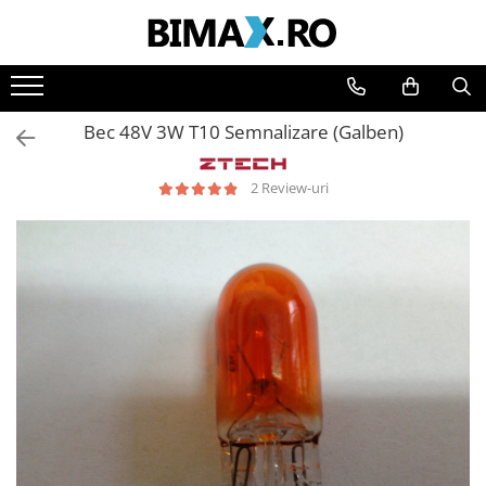
Toate Produsele
Triciclete Electrice
Bec 48V 3W T10 Semnalizare (Galben)
⬇ TIPURI
➔ Cu 1 Loc
2 Review-uri
➔ Cu 2 Locuri
➔ Acoperita
➔ Adulti - Fara permis
➔ Adulti - 2 Locuri
➔ Adulti - cu Cabina
➔ Cu 3 Roti
➔ Cu Cabina
➔ Cu Cabina fara Permis
➔ Cu Cabina Inchisa
➔ Cu Remorca