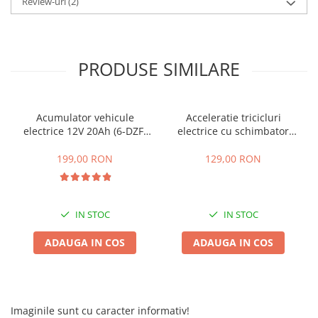
Review-uri
(2)
25 km/h
45 km/h
50 km/h
PRODUSE SIMILARE
Chopper
Harley
⬇ MARCI
Acumulator vehicule
Acceleratie tricicluri
electrice 12V 20Ah (6-DZF-
electrice cu schimbator
➔ Geeli
20)
viteze + buton mers
➔ RDB
inainte,inapoi
199,00 RON
129,00 RON
➔ Volta
➔ Z-Tech
➔ Kuba
IN STOC
IN STOC
PIESE DE SCHIMB
ADAUGA IN COS
ADAUGA IN COS
Acceleratii
Baterii
Baterii 48V
Baterii 60V
Imaginile sunt cu caracter informativ!