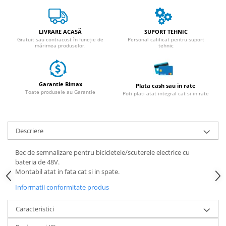
ACCESORII
Huse
Toate accesoriile la Triciclete
LIVRARE ACASĂ
SUPORT TEHNIC
Gratuit sau contracost în funcție de
Personal calificat pentru suport
Masini Electrice
mărimea produselor.
tehnic
Masina Electrica RDB
Masina Electrica Arora
Garantie Bimax
Plata cash sau in rate
Masina Electrica 25 km/h
Toate produsele au Garantie
Poti plati atat integral cat si in rate
Masina Electrica 2 Locuri fara
Permis
Descriere
Scutere Electrice
⬇ TIPURI
Bec de semnalizare pentru bicicletele/scuterele electrice cu
Cu 2 Roti
bateria de 48V.
Montabil atat in fata cat si in spate.
Cu 3 Roti
Cu 3 Roti fara Permis
Informatii conformitate produs
Cu 4 Roti
Caracteristici
Cu Pedale
Fara Permis