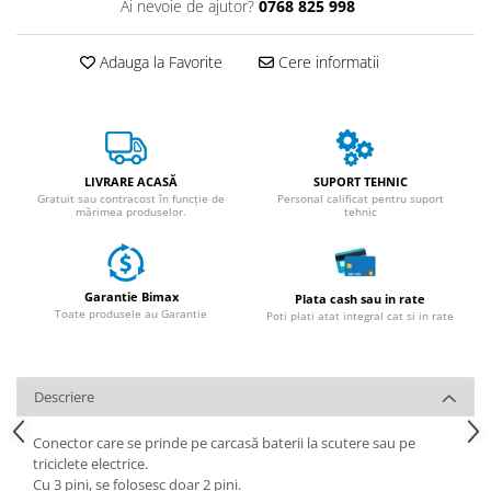
Huse
Ai nevoie de ajutor?
0768 825 998
Essential, M365, 1S
Toate accesoriile la Triciclete
PRO / PRO2
Adauga la Favorite
Cere informatii
Scooter 4 Ultra
Piese Xiaomi Scooter 5
Piese Xiaomi Scooter Elite
Piese Xiaomi Scooter 5 PLUS
LIVRARE ACASĂ
SUPORT TEHNIC
Piese Xiaomi Scooter 5 PRO
Gratuit sau contracost în funcție de
Personal calificat pentru suport
mărimea produselor.
tehnic
Piese Xiaomi Scooter 5 MAX
Piese Xiaomi Scooter 6 PRO
Piese Xiaomi Scooter 6 MAX
Garantie Bimax
Plata cash sau in rate
Piese Xiaomi Scooter 6
Toate produsele au Garantie
Poti plati atat integral cat si in rate
Scooter 4 Lite
Accesorii Trotinete
Piese Segway/Ninebot
Descriere
ES1, ES2, ES3
Conector care se prinde pe carcasă baterii la scutere sau pe
Ninebot Segway ZT3 PRO
triciclete electrice.
Cu 3 pini, se folosesc doar 2 pini.