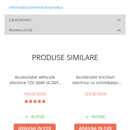
Informatii conformitate produs
Caracteristici
Review-uri
(0)
PRODUSE SIMILARE
Acumulator vehicule
Acceleratie tricicluri
electrice 12V 20Ah (6-DZF-
electrice cu schimbator
20)
viteze + buton mers
inainte,inapoi
199,00 RON
129,00 RON
IN STOC
IN STOC
ADAUGA IN COS
ADAUGA IN COS