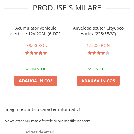
PRODUSE SIMILARE
25 km/h
45 km/h
50 km/h
Acumulator vehicule
Anvelopa scuter CityCoco
Chopper
electrice 12V 20Ah (6-DZF-
Harley (225/55/8")
Harley
20)
199,00 RON
175,00 RON
⬇ MARCI
➔ Geeli
➔ RDB
IN STOC
IN STOC
➔ Volta
➔ Z-Tech
ADAUGA IN COS
ADAUGA IN COS
➔ Kuba
PIESE DE SCHIMB
Acceleratii
Imaginile sunt cu caracter informativ!
Baterii
Baterii 48V
Newsletter
Nu rata ofertele si promotiile noastre
Baterii 60V