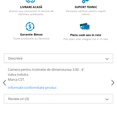
ACCESORII
LIVRARE ACASĂ
SUPORT TEHNIC
Huse
Gratuit sau contracost în funcție de
Personal calificat pentru suport
mărimea produselor.
tehnic
Toate accesoriile la Triciclete
Masini Electrice
Masina Electrica RDB
Garantie Bimax
Plata cash sau in rate
Masina Electrica Arora
Toate produsele au Garantie
Poti plati atat integral cat si in rate
Masina Electrica 25 km/h
Masina Electrica 2 Locuri fara
Descriere
Permis
Scutere Electrice
Camera pentru trotinete de dimensiunea 3.00 - 4".
⬇ TIPURI
Valva indoita.
Marca CST.
Cu 2 Roti
Informatii conformitate produs
Cu 3 Roti
Cu 3 Roti fara Permis
Review-uri
(0)
Cu 4 Roti
Cu Pedale
Fara Permis