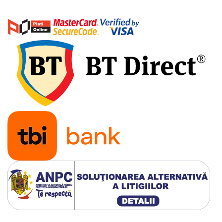
Acumulatori 24V
Acumulatori 36V
Acumulatori 48V
Cauciucuri
Cauciucuri Fat Bike
Camere
Controllere
Display
Incarcatoare 24V
Incarcatoare 36V
Incarcatoare 48V
ACCESORII
Lumini
Kit Conversie
Piese Trotinete Electrice
PIESE UNIVERSALE
Baterie Trotineta Electrica