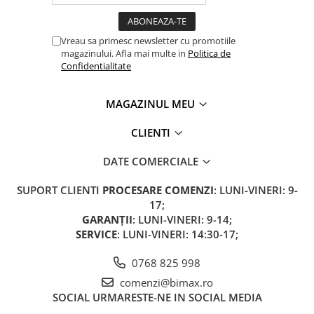
Camere
Cauciucuri
Controllere
Vreau sa primesc newsletter cu promotiile
magazinului. Afla mai multe in
Politica de
Incarcatoare
Confidentialitate
Biciclete Electrice
⬇ TIPURI
MAGAZINUL MEU
Barbati
CLIENTI
Dama
Ieftine
DATE COMERCIALE
Pliabila
Tip Scuter
SUPORT CLIENTI
PROCESARE COMENZI
: LUNI-VINERI: 9-
17;
⬇ MARCI
GARANȚII
: LUNI-VINERI: 9-14;
Kuba
SERVICE
: LUNI-VINERI: 14:30-17;
Ztech
0768 825 998
PIESE DE SCHIMB
comenzi@bimax.ro
Acceleratii
SOCIAL
URMARESTE-NE IN SOCIAL MEDIA
Acumulatori