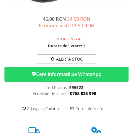
➔ Cu Remorca Fara Permis
➔ Cu Volan
➔ Fara Permis
46,00 RON
34,50 RON
➔ 4000W
Economisesti:
11,50
RON
⬇ MARCI
STOC EPUIZAT
➔ Volta
Durata de livrare:
1
➔ Kuba
➔ Jinpeng/AMR
ALERTA STOC
➔ RDB
➔ Ruris
💬
Cere informatii pe WhatsApp
➔ Arora
PIESE DE SCHIMB
Cod Produs:
E95623
Ai nevoie de ajutor?
0768 825 998
Baterii
Camere
Adauga la Favorite
Cere informatii
Cauciucuri
Controllere
Incarcatoare