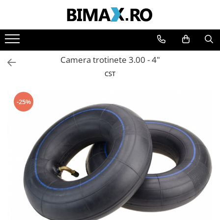
Toate Produsele
Triciclete Electrice
Camera trotinete 3.00 - 4"
⬇ TIPURI
CST
➔ Cu 1 Loc
➔ Cu 2 Locuri
-25%
➔ Acoperita
➔ Adulti - Fara permis
➔ Adulti - 2 Locuri
➔ Adulti - cu Cabina
➔ Cu 3 Roti
➔ Cu Cabina
➔ Cu Cabina fara Permis
➔ Cu Cabina Inchisa
➔ Cu Remorca