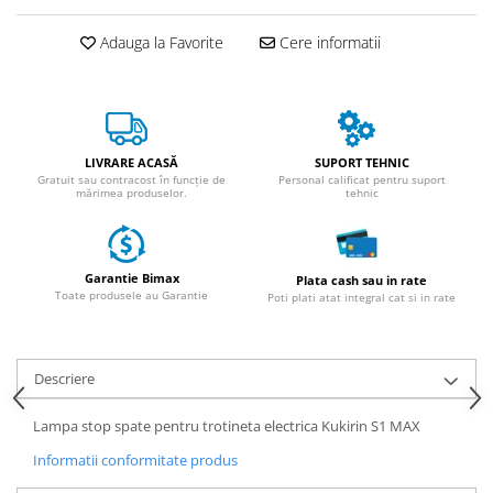
ACCESORII
Huse
Adauga la Favorite
Cere informatii
Toate accesoriile la Triciclete
Masini Electrice
Masina Electrica RDB
Masina Electrica Arora
LIVRARE ACASĂ
SUPORT TEHNIC
Gratuit sau contracost în funcție de
Personal calificat pentru suport
Masina Electrica 25 km/h
mărimea produselor.
tehnic
Masina Electrica 2 Locuri fara
Permis
Garantie Bimax
Plata cash sau in rate
Scutere Electrice
Toate produsele au Garantie
Poti plati atat integral cat si in rate
⬇ TIPURI
Cu 2 Roti
Cu 3 Roti
Descriere
Cu 3 Roti fara Permis
Lampa stop spate pentru trotineta electrica Kukirin S1 MAX
Cu 4 Roti
Informatii conformitate produs
Cu Pedale
Fara Permis