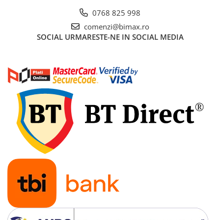
Acumulatori 24V
0768 825 998
Acumulatori 36V
comenzi@bimax.ro
Acumulatori 48V
SOCIAL
URMARESTE-NE IN SOCIAL MEDIA
Cauciucuri
Cauciucuri Fat Bike
Camere
Controllere
Display
Incarcatoare 24V
Incarcatoare 36V
Incarcatoare 48V
ACCESORII
Lumini
Kit Conversie
Piese Trotinete Electrice
PIESE UNIVERSALE
Baterie Trotineta Electrica