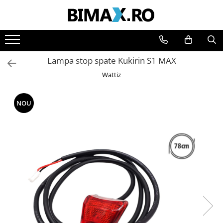
Toate Produsele
Triciclete Electrice
Lampa stop spate Kukirin S1 MAX
⬇ TIPURI
Wattiz
➔ Cu 1 Loc
➔ Cu 2 Locuri
NOU
➔ Acoperita
➔ Adulti - Fara permis
➔ Adulti - 2 Locuri
➔ Adulti - cu Cabina
➔ Cu 3 Roti
➔ Cu Cabina
➔ Cu Cabina fara Permis
➔ Cu Cabina Inchisa
➔ Cu Remorca