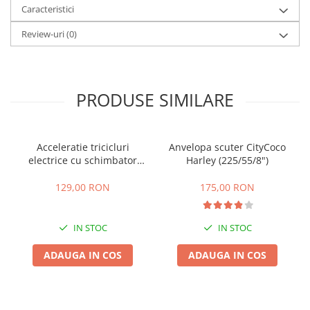
Caracteristici
25 km/h
Review-uri
(0)
45 km/h
50 km/h
Chopper
Harley
PRODUSE SIMILARE
⬇ MARCI
➔ Geeli
➔ RDB
Acceleratie tricicluri
Anvelopa scuter CityCoco
electrice cu schimbator
Harley (225/55/8")
➔ Volta
viteze + buton mers
➔ Z-Tech
inainte,inapoi
129,00 RON
175,00 RON
➔ Kuba
PIESE DE SCHIMB
IN STOC
IN STOC
Acceleratii
ADAUGA IN COS
ADAUGA IN COS
Baterii
Baterii 48V
Baterii 60V