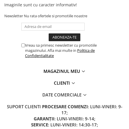
Camere
Imaginile sunt cu caracter informativ!
Cauciucuri
Controllere
Newsletter
Nu rata ofertele si promotiile noastre
Incarcatoare
Biciclete Electrice
⬇ TIPURI
Vreau sa primesc newsletter cu promotiile
Barbati
magazinului. Afla mai multe in
Politica de
Dama
Confidentialitate
Ieftine
Pliabila
MAGAZINUL MEU
Tip Scuter
CLIENTI
⬇ MARCI
Kuba
DATE COMERCIALE
Ztech
SUPORT CLIENTI
PROCESARE COMENZI
: LUNI-VINERI: 9-
PIESE DE SCHIMB
17;
Acceleratii
GARANȚII
: LUNI-VINERI: 9-14;
SERVICE
: LUNI-VINERI: 14:30-17;
Acumulatori