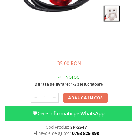
➔ Cu Remorca Fara Permis
➔ Cu Volan
➔ Fara Permis
➔ 4000W
⬇ MARCI
➔ Volta
➔ Kuba
➔ Jinpeng/AMR
35,00 RON
➔ RDB
➔ Ruris
IN STOC
➔ Arora
Durata de livrare:
1-2 zile lucratoare
PIESE DE SCHIMB
ADAUGA IN COS
Baterii
Camere
💬
Cere informatii pe WhatsApp
Cauciucuri
Controllere
Cod Produs:
SP-2547
Incarcatoare
Ai nevoie de ajutor?
0768 825 998