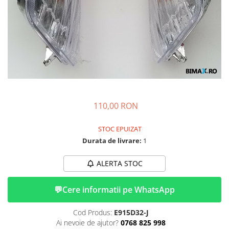
➔ Cu Remorca Fara Permis
➔ Cu Volan
➔ Fara Permis
➔ 4000W
⬇ MARCI
➔ Volta
➔ Kuba
➔ Jinpeng/AMR
110,00 RON
➔ RDB
➔ Ruris
STOC EPUIZAT
➔ Arora
Durata de livrare:
1
PIESE DE SCHIMB
ALERTA STOC
Baterii
Camere
💬
Cere informatii pe WhatsApp
Cauciucuri
Controllere
Cod Produs:
E915D32-J
Incarcatoare
Ai nevoie de ajutor?
0768 825 998