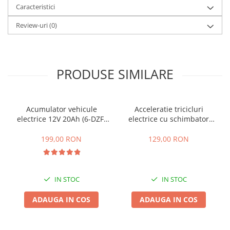
Caracteristici
25 km/h
Review-uri
(0)
45 km/h
50 km/h
Chopper
Harley
PRODUSE SIMILARE
⬇ MARCI
➔ Geeli
➔ RDB
Acumulator vehicule
Acceleratie tricicluri
electrice 12V 20Ah (6-DZF-
electrice cu schimbator
➔ Volta
20)
viteze + buton mers
➔ Z-Tech
inainte,inapoi
199,00 RON
129,00 RON
➔ Kuba
PIESE DE SCHIMB
Acceleratii
IN STOC
IN STOC
Baterii
ADAUGA IN COS
ADAUGA IN COS
Baterii 48V
Baterii 60V