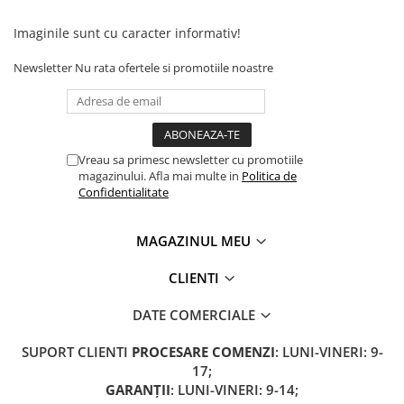
Camere
Cauciucuri
Imaginile sunt cu caracter informativ!
Controllere
Newsletter
Nu rata ofertele si promotiile noastre
Incarcatoare
Biciclete Electrice
⬇ TIPURI
Barbati
Vreau sa primesc newsletter cu promotiile
Dama
magazinului. Afla mai multe in
Politica de
Confidentialitate
Ieftine
Pliabila
MAGAZINUL MEU
Tip Scuter
⬇ MARCI
CLIENTI
Kuba
DATE COMERCIALE
Ztech
PIESE DE SCHIMB
SUPORT CLIENTI
PROCESARE COMENZI
: LUNI-VINERI: 9-
Acceleratii
17;
GARANȚII
: LUNI-VINERI: 9-14;
Acumulatori