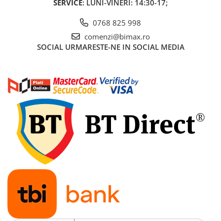
SERVICE
: LUNI-VINERI: 14:30-17;
Acumulatori 24V
Acumulatori 36V
0768 825 998
Acumulatori 48V
comenzi@bimax.ro
Cauciucuri
SOCIAL
URMARESTE-NE IN SOCIAL MEDIA
Cauciucuri Fat Bike
Camere
Controllere
Display
Incarcatoare 24V
Incarcatoare 36V
Incarcatoare 48V
ACCESORII
Lumini
Kit Conversie
Piese Trotinete Electrice
PIESE UNIVERSALE
Baterie Trotineta Electrica