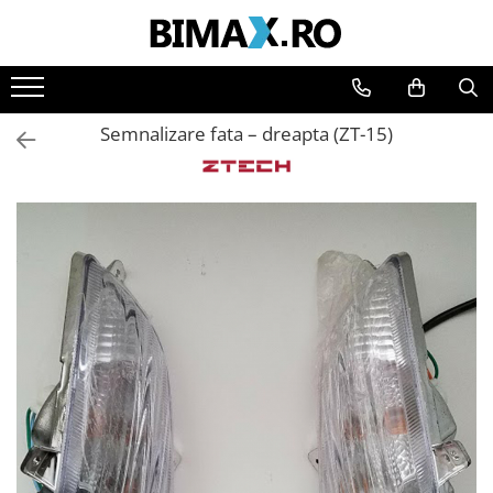
Toate Produsele
Triciclete Electrice
Semnalizare fata – dreapta (ZT-15)
⬇ TIPURI
➔ Cu 1 Loc
➔ Cu 2 Locuri
➔ Acoperita
➔ Adulti - Fara permis
➔ Adulti - 2 Locuri
➔ Adulti - cu Cabina
➔ Cu 3 Roti
➔ Cu Cabina
➔ Cu Cabina fara Permis
➔ Cu Cabina Inchisa
➔ Cu Remorca