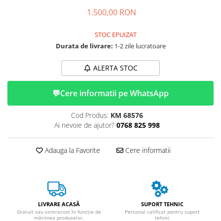
➔ Cu Remorca Fara Permis
1.500,00 RON
➔ Cu Volan
➔ Fara Permis
STOC EPUIZAT
➔ 4000W
Durata de livrare:
1-2 zile lucratoare
⬇ MARCI
➔ Volta
ALERTA STOC
➔ Kuba
💬
Cere informatii pe WhatsApp
➔ Jinpeng/AMR
➔ RDB
Cod Produs:
KM 68576
➔ Ruris
Ai nevoie de ajutor?
0768 825 998
➔ Arora
PIESE DE SCHIMB
Adauga la Favorite
Cere informatii
Baterii
Camere
Cauciucuri
Controllere
LIVRARE ACASĂ
SUPORT TEHNIC
Incarcatoare
Gratuit sau contracost în funcție de
Personal calificat pentru suport
mărimea produselor.
tehnic