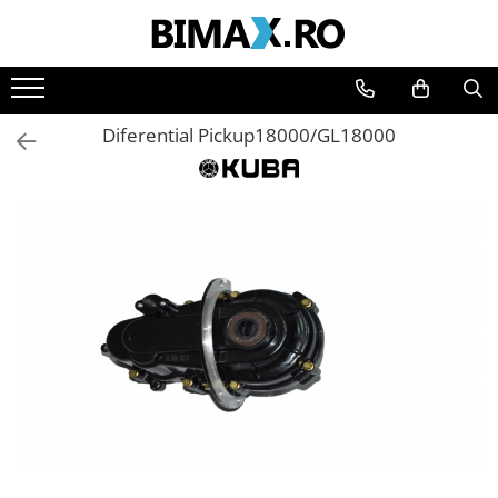
Toate Produsele
Triciclete Electrice
Diferential Pickup18000/GL18000
⬇ TIPURI
➔ Cu 1 Loc
➔ Cu 2 Locuri
➔ Acoperita
➔ Adulti - Fara permis
➔ Adulti - 2 Locuri
➔ Adulti - cu Cabina
➔ Cu 3 Roti
➔ Cu Cabina
➔ Cu Cabina fara Permis
➔ Cu Cabina Inchisa
➔ Cu Remorca