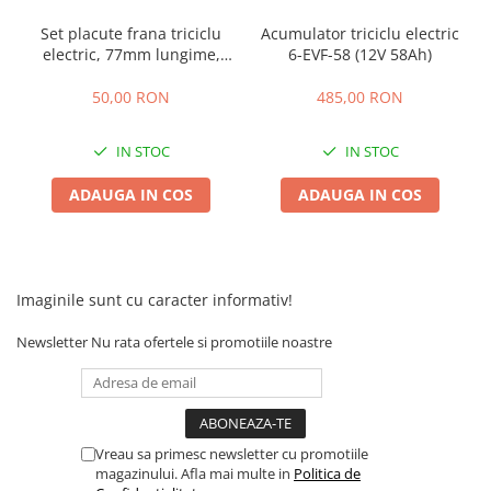
25 km/h
Set placute frana triciclu
Acumulator triciclu electric
electric, 77mm lungime,
6-EVF-58 (12V 58Ah)
45 km/h
7mm grosime
50 km/h
50,00 RON
485,00 RON
Chopper
Harley
IN STOC
IN STOC
⬇ MARCI
ADAUGA IN COS
ADAUGA IN COS
➔ Geeli
➔ RDB
➔ Volta
➔ Z-Tech
Imaginile sunt cu caracter informativ!
➔ Kuba
Newsletter
Nu rata ofertele si promotiile noastre
PIESE DE SCHIMB
Acceleratii
Baterii
Baterii 48V
Vreau sa primesc newsletter cu promotiile
Baterii 60V
magazinului. Afla mai multe in
Politica de