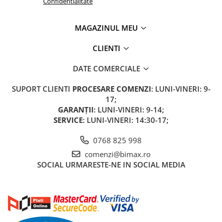
Camere
Confidentialitate
Cauciucuri
Controllere
MAGAZINUL MEU
Incarcatoare
CLIENTI
Biciclete Electrice
⬇ TIPURI
DATE COMERCIALE
Barbati
SUPORT CLIENTI
PROCESARE COMENZI
: LUNI-VINERI: 9-
Dama
17;
Ieftine
GARANȚII
: LUNI-VINERI: 9-14;
Pliabila
SERVICE
: LUNI-VINERI: 14:30-17;
Tip Scuter
0768 825 998
⬇ MARCI
comenzi@bimax.ro
Kuba
SOCIAL
URMARESTE-NE IN SOCIAL MEDIA
Ztech
PIESE DE SCHIMB
Acceleratii
Acumulatori