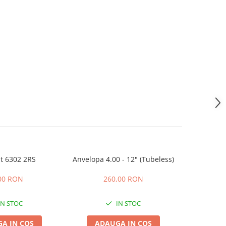
t 6302 2RS
Anvelopa 4.00 - 12" (Tubeless)
Acumulator
-11%
6-EVF
00 RON
260,00 RON
471,00
IN STOC
IN STOC
A IN COS
ADAUGA IN COS
ADA