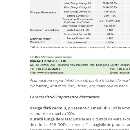
25 km/h
45 km/h
50 km/h
Chopper
Harley
⬇ MARCI
➔ Geeli
➔ RDB
➔ Volta
➔ Z-Tech
Acumulatorii se pot folosi înseriați pentru tricicluri de ma
➔ Kuba
(Voltarom), MoveEco, Rdb, Baisan, etc, toate cele cu bena.
PIESE DE SCHIMB
Caracteristici importante dezvoltate:
Acceleratii
Design fără cadmiu, prietenos cu mediul:
Ajută la econ
Baterii
economisirea apei cu 90%.
Baterii 48V
Durată lungă de viață:
Bateria are o durată de viață exce
Baterii 60V
de cicluri la 80% DOD (a se vedea în imaginile de produs ca
bine grupate pentru a îmbunătăți consistența bancului de