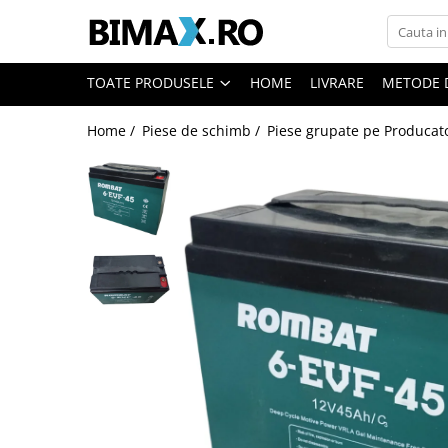
Toate Produsele
TOATE PRODUSELE
HOME
LIVRARE
METODE 
Triciclete Electrice
Home /
Piese de schimb /
Piese grupate pe Producat
⬇ TIPURI
➔ Cu 1 Loc
➔ Cu 2 Locuri
➔ Acoperita
➔ Adulti - Fara permis
➔ Adulti - 2 Locuri
➔ Adulti - cu Cabina
➔ Cu 3 Roti
➔ Cu Cabina
➔ Cu Cabina fara Permis
➔ Cu Cabina Inchisa
➔ Cu Remorca