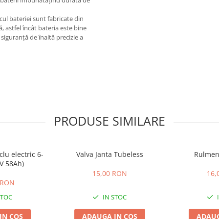
ul bateriei sunt fabricate din
, astfel încât bateria este bine
siguranță de înaltă precizie a
PRODUSE SIMILARE
lu electric 6-
Valva Janta Tubeless
Rulmen
2V 58Ah)
15,00 RON
16,
 RON
STOC
IN STOC
IN COS
ADAUGA IN COS
ADAUG