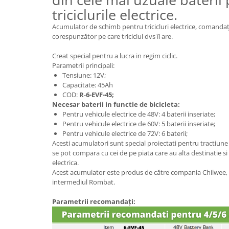
ACCESORII
triciclurile electrice.
Huse
Acumulator de schimb pentru tricicluri electrice, comandaț
Toate accesoriile la Triciclete
corespunzător pe care triciclul dvs îl are.
Masini Electrice
Creat special pentru a lucra in regim ciclic.
Masina Electrica RDB
Parametrii principali:
Masina Electrica Arora
Tensiune: 12V;
Capacitate: 45Ah
Masina Electrica 25 km/h
COD:
R
-
6-EVF-45;
Necesar baterii in functie de bicicleta:
Masina Electrica 2 Locuri fara
Pentru vehicule electrice de 48V: 4 baterii inseriate;
Permis
Pentru vehicule electrice de 60V: 5 baterii inseriate;
Scutere Electrice
Pentru vehicule electrice de 72V: 6 baterii;
Acesti acumulatori sunt special proiectati pentru tractiune
⬇ TIPURI
se pot compara cu cei de pe piata care au alta destinatie si c
Cu 2 Roti
electrica.
Acest acumulator este produs de către compania Chilwee, 
Cu 3 Roti
intermediul Rombat.
Cu 3 Roti fara Permis
Cu 4 Roti
Parametrii recomandați:
Cu Pedale
Fara Permis