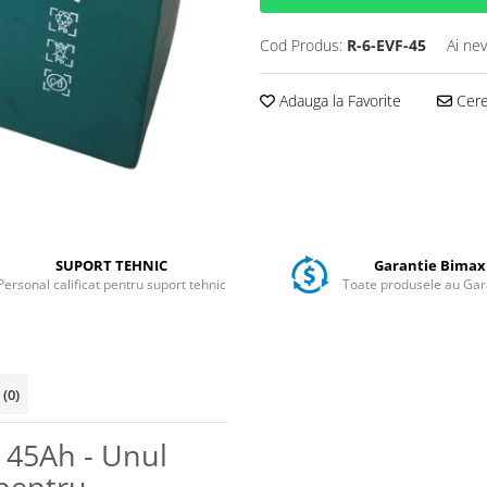
Cod Produs:
R-6-EVF-45
Ai nev
Adauga la Favorite
Cere 
SUPORT TEHNIC
Garantie Bimax
Personal calificat pentru suport tehnic
Toate produsele au Gar
i
(0)
, 45Ah - Unul
 pentru