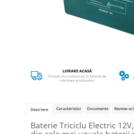
➔ Cu Remorca Fara Permis
➔ Cu Volan
➔ Fara Permis
➔ 4000W
⬇ MARCI
➔ Volta
➔ Kuba
➔ Jinpeng/AMR
➔ RDB
LIVRARE ACASĂ
➔ Ruris
Gratuit sau contracost în funcție de
➔ Arora
mărimea produselor.
PIESE DE SCHIMB
Baterii
Camere
Caracteristici
Documente
Review-ur
Descriere
Cauciucuri
Controllere
Baterie Triciclu Electric 12V
Incarcatoare
din cele mai uzuale baterii