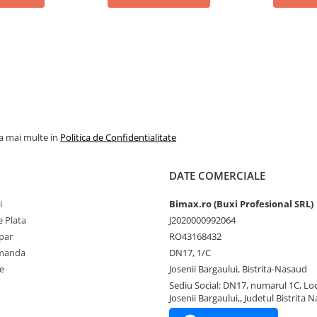
la mai multe in
Politica de Confidentialitate
DATE COMERCIALE
i
Bimax.ro (Buxi Profesional SRL)
 Plata
J2020000992064
par
RO43168432
omanda
DN17, 1/C
e
Josenii Bargaului, Bistrita-Nasaud
Sediu Social: DN17, numarul 1C, Loc
Josenii Bargaului,, Judetul Bistrita 