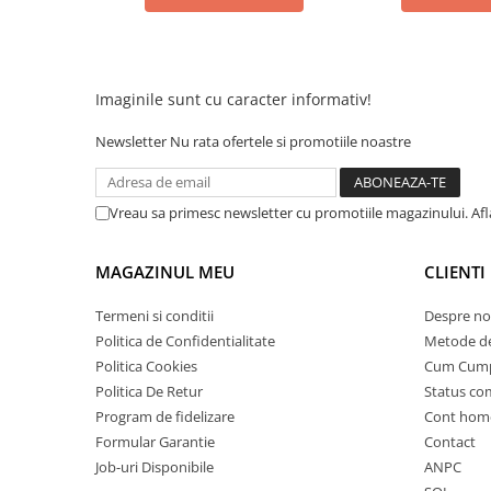
Acumulatori 24V
Acumulatori 36V
Acumulatori 48V
Cauciucuri
Imaginile sunt cu caracter informativ!
Cauciucuri Fat Bike
Newsletter
Nu rata ofertele si promotiile noastre
Camere
Controllere
Display
Vreau sa primesc newsletter cu promotiile magazinului. Af
Incarcatoare 24V
Incarcatoare 36V
MAGAZINUL MEU
CLIENTI
Incarcatoare 48V
Termeni si conditii
Despre no
ACCESORII
Politica de Confidentialitate
Metode de
Lumini
Politica Cookies
Cum Cum
Kit Conversie
Politica De Retur
Status c
Program de fidelizare
Cont hom
Piese Trotinete Electrice
Formular Garantie
Contact
PIESE UNIVERSALE
Job-uri Disponibile
ANPC
Baterie Trotineta Electrica