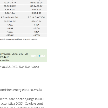
rfa KUBA, RKS, Tuk Tuk, Volta
omisirea energiei cu 28,5%, la
lentă, care poate ajunge la 600
racteristica DOD). Celulele sunt
 baterii îmbunătățind durata de