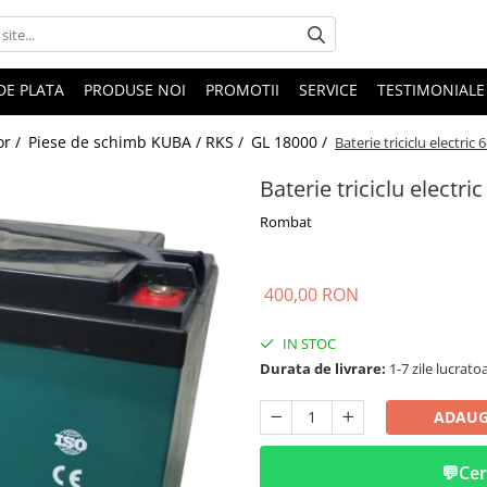
DE PLATA
PRODUSE NOI
PROMOTII
SERVICE
TESTIMONIALE
or /
Piese de schimb KUBA / RKS /
GL 18000 /
Baterie triciclu electric
Baterie triciclu electri
Rombat
400,00 RON
IN STOC
Durata de livrare:
1-7 zile lucrato
ADAUG
💬
Cer