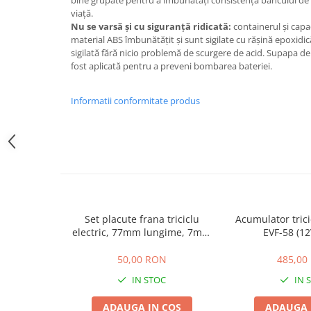
Camere
viață.
Cauciucuri
Nu se varsă și cu siguranță ridicată:
containerul și capac
Controllere
material ABS îmbunătățit și sunt sigilate cu rășină epoxidică
sigilată fără nicio problemă de scurgere de acid. Supapa de 
Incarcatoare
fost aplicată pentru a preveni bombarea bateriei.
Biciclete Electrice
⬇ TIPURI
Informatii conformitate produs
Barbati
Dama
Ieftine
Pliabila
Tip Scuter
⬇ MARCI
Set placute frana triciclu
Acumulator tricic
Kuba
electric, 77mm lungime, 7mm
EVF-58 (1
Ztech
grosime
50,00 RON
485,00
PIESE DE SCHIMB
IN STOC
IN 
Acceleratii
Acumulatori
ADAUGA IN COS
ADAUGA 