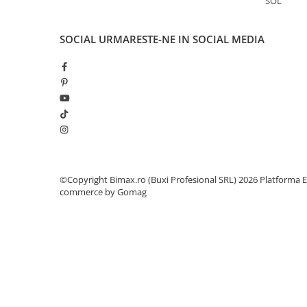
SOL
Cauciuc Trotineta Electrica
Camera Trotineta Electrica
SOCIAL
URMARESTE-NE IN SOCIAL MEDIA
Incarcator Trotineta Electrica
Controller Trotineta Electrica
Acceleratie Trotineta Electrica
Display/Ecran Trotineta Electrica
Motor Trotineta Electrica
Kit Frână Hidraulică
Franare Trotineta Electrica
Aparatori Noroi Trotineta Electrica
©Copyright Bimax.ro (Buxi Profesional SRL) 2026
Platforma E
commerce by Gomag
Electrice Diverse, Contacte,
Butoane
Lumini Trotinete Electrice
Piese Kugoo
Kukirin M4 MAX
Kukirin S1 MAX 2025-2026
KuKirin G2