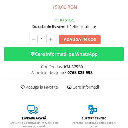
➔ Cu Remorca Fara Permis
150,00 RON
➔ Cu Volan
➔ Fara Permis
IN STOC
➔ 4000W
Durata de livrare:
1-2 zile lucratoare
⬇ MARCI
➔ Volta
ADAUGA IN COS
➔ Kuba
💬
Cere informatii pe WhatsApp
➔ Jinpeng/AMR
➔ RDB
Cod Produs:
KM 37550
➔ Ruris
Ai nevoie de ajutor?
0768 825 998
➔ Arora
PIESE DE SCHIMB
Adauga la Favorite
Cere informatii
Baterii
Camere
Cauciucuri
Controllere
LIVRARE ACASĂ
SUPORT TEHNIC
Incarcatoare
Gratuit sau contracost în funcție de
Personal calificat pentru suport
mărimea produselor.
tehnic