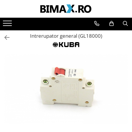
Toate Produsele
Triciclete Electrice
Intrerupator general (GL18000)
⬇ TIPURI
➔ Cu 1 Loc
➔ Cu 2 Locuri
➔ Acoperita
➔ Adulti - Fara permis
➔ Adulti - 2 Locuri
➔ Adulti - cu Cabina
➔ Cu 3 Roti
➔ Cu Cabina
➔ Cu Cabina fara Permis
➔ Cu Cabina Inchisa
➔ Cu Remorca