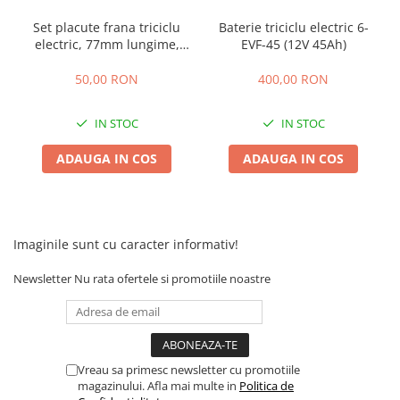
25 km/h
Set placute frana triciclu
Baterie triciclu electric 6-
electric, 77mm lungime,
EVF-45 (12V 45Ah)
45 km/h
7mm grosime
50 km/h
50,00 RON
400,00 RON
Chopper
Harley
IN STOC
IN STOC
⬇ MARCI
ADAUGA IN COS
ADAUGA IN COS
➔ Geeli
➔ RDB
➔ Volta
➔ Z-Tech
Imaginile sunt cu caracter informativ!
➔ Kuba
Newsletter
Nu rata ofertele si promotiile noastre
PIESE DE SCHIMB
Acceleratii
Baterii
Baterii 48V
Vreau sa primesc newsletter cu promotiile
Baterii 60V
magazinului. Afla mai multe in
Politica de