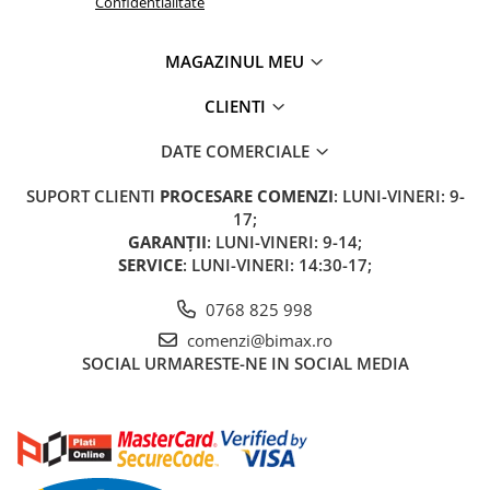
Camere
Confidentialitate
Cauciucuri
Controllere
MAGAZINUL MEU
Incarcatoare
CLIENTI
Biciclete Electrice
⬇ TIPURI
DATE COMERCIALE
Barbati
SUPORT CLIENTI
PROCESARE COMENZI
: LUNI-VINERI: 9-
Dama
17;
Ieftine
GARANȚII
: LUNI-VINERI: 9-14;
Pliabila
SERVICE
: LUNI-VINERI: 14:30-17;
Tip Scuter
0768 825 998
⬇ MARCI
comenzi@bimax.ro
Kuba
SOCIAL
URMARESTE-NE IN SOCIAL MEDIA
Ztech
PIESE DE SCHIMB
Acceleratii
Acumulatori