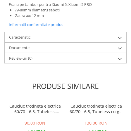
Frana pe tambur pentru Xiaomi 5, Xiaomi 5 PRO
25 km/h
79-80mm diametru saboti
45 km/h
Gaura ax: 12 mm
50 km/h
Informatii conformitate produs
Chopper
Caracteristici
Harley
⬇ MARCI
Documente
➔ Geeli
Review-uri
(0)
➔ RDB
➔ Volta
➔ Z-Tech
PRODUSE SIMILARE
➔ Kuba
PIESE DE SCHIMB
Acceleratii
Cauciuc trotineta electrica
Cauciuc trotineta electrica
Baterii
60/70 - 6.5, Tubeless,
60/70 - 6.5, Tubeless cu gel
Baterii 48V
Scooter 5
antipana, Scooter 5
90,00 RON
130,00 RON
Baterii 60V