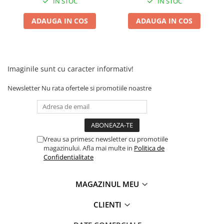
IN STOC
IN STOC
Camere
Cauciucuri
ADAUGA IN COS
ADAUGA IN COS
Controllere
Incarcatoare
Biciclete Electrice
⬇ TIPURI
Imaginile sunt cu caracter informativ!
Barbati
Newsletter
Nu rata ofertele si promotiile noastre
Dama
Ieftine
Pliabila
Tip Scuter
Vreau sa primesc newsletter cu promotiile
⬇ MARCI
magazinului. Afla mai multe in
Politica de
Confidentialitate
Kuba
Ztech
MAGAZINUL MEU
PIESE DE SCHIMB
Acceleratii
CLIENTI
Acumulatori