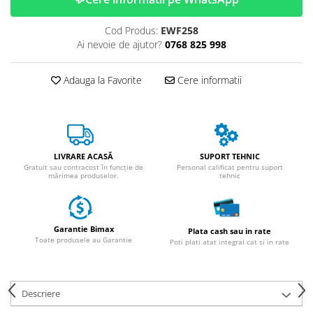
ACCESORII
Huse
Cod Produs:
EWF258
Ai nevoie de ajutor?
0768 825 998
Toate accesoriile la Triciclete
Masini Electrice
Adauga la Favorite
Cere informatii
Masina Electrica RDB
Masina Electrica Arora
Masina Electrica 25 km/h
Masina Electrica 2 Locuri fara
LIVRARE ACASĂ
SUPORT TEHNIC
Permis
Gratuit sau contracost în funcție de
Personal calificat pentru suport
mărimea produselor.
tehnic
Scutere Electrice
⬇ TIPURI
Cu 2 Roti
Garantie Bimax
Plata cash sau in rate
Cu 3 Roti
Toate produsele au Garantie
Poti plati atat integral cat si in rate
Cu 3 Roti fara Permis
Cu 4 Roti
Descriere
Cu Pedale
Fara Permis