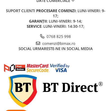
DATE COMERCIALE
Acumulatori 24V
Acumulatori 36V
SUPORT CLIENTI
PROCESARE COMENZI
: LUNI-VINERI: 9-
17;
Acumulatori 48V
GARANȚII
: LUNI-VINERI: 9-14;
Cauciucuri
SERVICE
: LUNI-VINERI: 14:30-17;
Cauciucuri Fat Bike
Camere
0768 825 998
Controllere
comenzi@bimax.ro
Display
SOCIAL
URMARESTE-NE IN SOCIAL MEDIA
Incarcatoare 24V
Incarcatoare 36V
Incarcatoare 48V
ACCESORII
Lumini
Kit Conversie
Piese Trotinete Electrice
PIESE UNIVERSALE
Baterie Trotineta Electrica