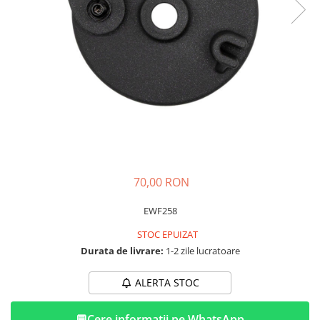
➔ Cu Remorca Fara Permis
➔ Cu Volan
➔ Fara Permis
➔ 4000W
⬇ MARCI
➔ Volta
➔ Kuba
➔ Jinpeng/AMR
➔ RDB
➔ Ruris
70,00 RON
➔ Arora
PIESE DE SCHIMB
EWF258
Baterii
STOC EPUIZAT
Camere
Durata de livrare:
1-2 zile lucratoare
Cauciucuri
ALERTA STOC
Controllere
Incarcatoare
💬
Cere informatii pe WhatsApp