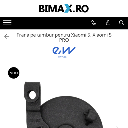
Toate Produsele
Triciclete Electrice
Frana pe tambur pentru Xiaomi 5, Xiaomi 5
⬇ TIPURI
PRO
➔ Cu 1 Loc
➔ Cu 2 Locuri
➔ Acoperita
➔ Adulti - Fara permis
NOU
➔ Adulti - 2 Locuri
➔ Adulti - cu Cabina
➔ Cu 3 Roti
➔ Cu Cabina
➔ Cu Cabina fara Permis
➔ Cu Cabina Inchisa
➔ Cu Remorca