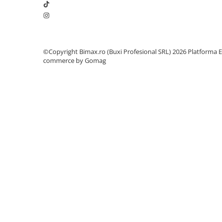
Cauciuc Trotineta Electrica
Camera Trotineta Electrica
Incarcator Trotineta Electrica
Controller Trotineta Electrica
©Copyright Bimax.ro (Buxi Profesional SRL) 2026
Platforma E
commerce by Gomag
Acceleratie Trotineta Electrica
Display/Ecran Trotineta Electrica
Motor Trotineta Electrica
Kit Frână Hidraulică
Franare Trotineta Electrica
Aparatori Noroi Trotineta Electrica
Electrice Diverse, Contacte,
Butoane
Lumini Trotinete Electrice
Piese Kugoo
Kukirin M4 MAX
Kukirin S1 MAX 2025-2026
KuKirin G2