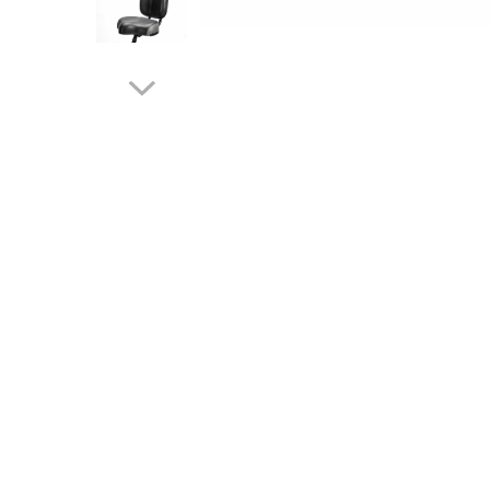
➔ Cu Remorca Fara Permis
➔ Cu Volan
➔ Fara Permis
➔ 4000W
⬇ MARCI
➔ Volta
➔ Kuba
➔ Jinpeng/AMR
➔ RDB
➔ Ruris
➔ Arora
PIESE DE SCHIMB
Baterii
Camere
Cauciucuri
Controllere
Incarcatoare