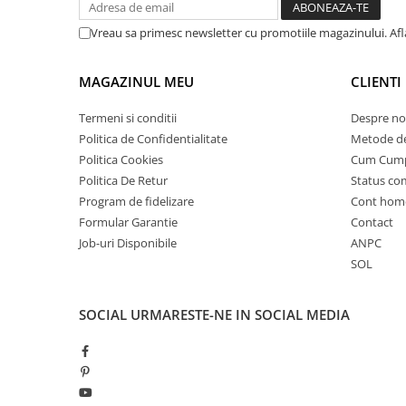
Acumulatori 24V
Vreau sa primesc newsletter cu promotiile magazinului. Af
Acumulatori 36V
Acumulatori 48V
MAGAZINUL MEU
CLIENTI
Cauciucuri
Cauciucuri Fat Bike
Termeni si conditii
Despre no
Camere
Politica de Confidentialitate
Metode de
Controllere
Politica Cookies
Cum Cum
Display
Politica De Retur
Status c
Incarcatoare 24V
Program de fidelizare
Cont hom
Formular Garantie
Contact
Incarcatoare 36V
Job-uri Disponibile
ANPC
Incarcatoare 48V
SOL
ACCESORII
Lumini
SOCIAL
URMARESTE-NE IN SOCIAL MEDIA
Kit Conversie
Piese Trotinete Electrice
PIESE UNIVERSALE
Baterie Trotineta Electrica