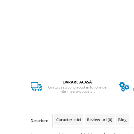
ACCESORII
Huse
Toate accesoriile la Triciclete
Masini Electrice
Masina Electrica RDB
Masina Electrica Arora
Masina Electrica 25 km/h
Masina Electrica 2 Locuri fara
Permis
Scutere Electrice
LIVRARE ACASĂ
⬇ TIPURI
Gratuit sau contracost în funcție de
mărimea produselor.
Cu 2 Roti
Cu 3 Roti
Cu 3 Roti fara Permis
Cu 4 Roti
Caracteristici
Review-uri
(0)
Blog
Descriere
Cu Pedale
Fara Permis