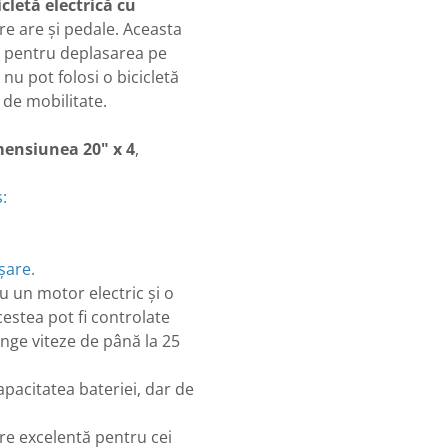
icletă electrică cu
care are și pedale. Aceasta
lă pentru deplasarea pe
u pot folosi o bicicletă
 de mobilitate.
imensiunea 20" x 4
,
:
șare.
cu un motor electric și o
cestea pot fi controlate
inge viteze de până la 25
pacitatea bateriei, dar de
ere excelentă pentru cei