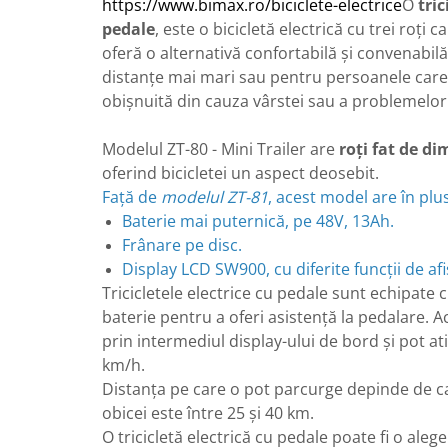
https://www.bimax.ro/biciclete-electrice
O
tric
25 km/h
pedale
, este o bicicletă electrică cu trei roți 
45 km/h
oferă o alternativă confortabilă și convenabi
distanțe mai mari sau pentru persoanele care n
50 km/h
obișnuită din cauza vârstei sau a problemelor
Chopper
Harley
Modelul ZT-80 - Mini Trailer are
roți fat de d
⬇ MARCI
oferind bicicletei un aspect deosebit.
➔ Geeli
Față de
modelul ZT-81
, acest model are în plus
➔ RDB
Baterie mai puternică, pe 48V, 13Ah.
➔ Volta
Frânare pe disc.
➔ Z-Tech
Display LCD SW900, cu diferite funcții de afi
➔ Kuba
Tricicletele electrice cu pedale sunt echipate 
baterie pentru a oferi asistență la pedalare. A
PIESE DE SCHIMB
prin intermediul display-ului de bord și pot at
Acceleratii
km/h.
Baterii
Distanța pe care o pot parcurge depinde de ca
Baterii 48V
obicei este între 25 și 40 km.
Baterii 60V
O tricicletă electrică cu pedale poate fi o aleg