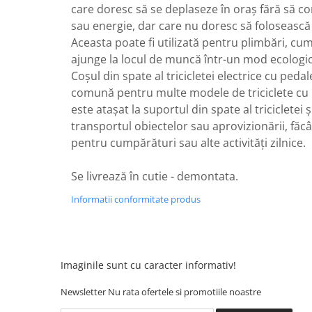
Camere
care doresc să se deplaseze în oraș fără să 
Cauciucuri
sau energie, dar care nu doresc să folosească
Controllere
Aceasta poate fi utilizată pentru plimbări, cu
Incarcatoare
ajunge la locul de muncă într-un mod ecologi
Biciclete Electrice
Coșul din spate al tricicletei electrice cu pedal
comună pentru multe modele de triciclete cu 
⬇ TIPURI
este atașat la suportul din spate al tricicletei ș
Barbati
transportul obiectelor sau aprovizionării, făcân
Dama
pentru cumpărături sau alte activități zilnice.
Ieftine
Pliabila
Se livrează în cutie - demontata.
Tip Scuter
Informatii conformitate produs
⬇ MARCI
Kuba
Ztech
PIESE DE SCHIMB
Imaginile sunt cu caracter informativ!
Acceleratii
Newsletter
Nu rata ofertele si promotiile noastre
Acumulatori