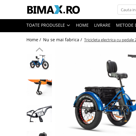
Toate Produsele
TOATE PRODUSELE
HOME
LIVRARE
METODE 
Triciclete Electrice
Home /
Nu se mai fabrica /
Tricicleta electrica cu pedale 
⬇ TIPURI
➔ Cu 1 Loc
➔ Cu 2 Locuri
➔ Acoperita
➔ Adulti - Fara permis
➔ Adulti - 2 Locuri
➔ Adulti - cu Cabina
➔ Cu 3 Roti
➔ Cu Cabina
➔ Cu Cabina fara Permis
➔ Cu Cabina Inchisa
➔ Cu Remorca