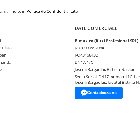
la mai multe in
Politica de Confidentialitate
DATE COMERCIALE
i
Bimax.ro (Buxi Profesional SRL)
 Plata
J2020000992064
par
RO43168432
omanda
DN17, 1/C
e
Josenii Bargaului, Bistrita-Nasaud
Sediu Social: DN17, numarul 1C, Loc
Josenii Bargaului,, Judetul Bistrita 
Contacteaza-ne