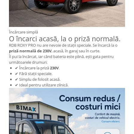
Diverse Electronice
Husa Tricicleta Electrica
Lumini Bicicleta
Încărcare simplă
Aparatori Noroi Bicicleta
O încarci acasă, la o priză normală.
Trolii Electrice
RDB ROXY PRO nu are nevoie de stații speciale. Se încarcă la o
priză normală de 230V
, acasă, în garaj sau în curte.
Accesorii Triciclete Electrice
Îl pui la încărcat, iar când bateria este plină, ești gata pentru
Casti Bike-Moto
următoarele drumuri.
✔ Încărcare la priză
230V
.
Accesorii Trotinete
✔ Fără stații speciale.
Produse Resigilate
✔ Simplu de folosit acasă.
✔ Ideal pentru utilizare zilnică.
BMS-uri
Scule si intretinere
Promotiile Lunii
Resigilate
Piese Triciclete Universale
Suspensii Triciclu Electric