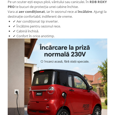
Acceleratii
Pe un scuter ești expus ploii, vântului sau caniculei. În
RDB ROXY
PRO
te bucuri de protecția unei cabine închise.
Acumulatori
Vara ai
aer condiționat
, iar în sezonul rece ai
încălzire
. Ajungi la
destinație confortabil, indiferent de vreme.
Anvelope si camere
✔ Aer condiționat tip inverter.
Controllere
✔ Încălzire pentru sezonul rece.
✔ Cabină închisă.
Display / Bord
✔ Confort în orice anotimp.
Motoare
Piese grupate pe Producator
Accesorii
Huse / Parbrize
Toamna-Iarna
Oglinzi
Antifurturi
Cosuri, Cutii, Scaune
Suport Telefoane
Pompe