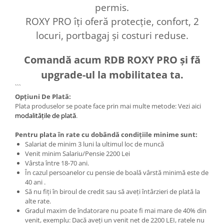
permis.
ROXY PRO îți oferă protecție, confort, 2
locuri, portbagaj și costuri reduse.
Comandă acum RDB ROXY PRO și fă
upgrade-ul la mobilitatea ta.
```
Opțiuni De Plată:
Plata produselor se poate face prin mai multe metode: Vezi aici
modalitățile de plată
.
Pentru plata în rate cu dobândă condițiile minime sunt:
Salariat de minim 3 luni la ultimul loc de muncă
Venit minim Salariu/Pensie 2200 Lei
Vârsta între 18-70 ani.
În cazul persoanelor cu pensie de boală vârstă minimă este de
40 ani .
Să nu fiți în biroul de credit sau să aveți întârzieri de plată la
alte rate.
Gradul maxim de îndatorare nu poate fi mai mare de 40% din
venit, exemplu: Dacă aveți un venit net de 2200 LEI, ratele nu