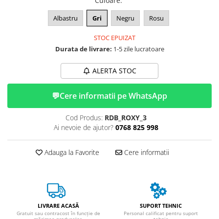
Culoare
:
ACCESORII
Albastru
Gri
Negru
Rosu
Huse
Toate accesoriile la Triciclete
STOC EPUIZAT
Masini Electrice
Durata de livrare:
1-5 zile lucratoare
Masina Electrica RDB
ALERTA STOC
Masina Electrica Arora
Masina Electrica 25 km/h
💬
Cere informatii pe WhatsApp
Masina Electrica 2 Locuri fara
Permis
Cod Produs:
RDB_ROXY_3
Scutere Electrice
Ai nevoie de ajutor?
0768 825 998
⬇ TIPURI
Adauga la Favorite
Cere informatii
Cu 2 Roti
Cu 3 Roti
Cu 3 Roti fara Permis
Cu 4 Roti
Cu Pedale
LIVRARE ACASĂ
SUPORT TEHNIC
Gratuit sau contracost în funcție de
Personal calificat pentru suport
Fara Permis
mărimea produselor.
tehnic