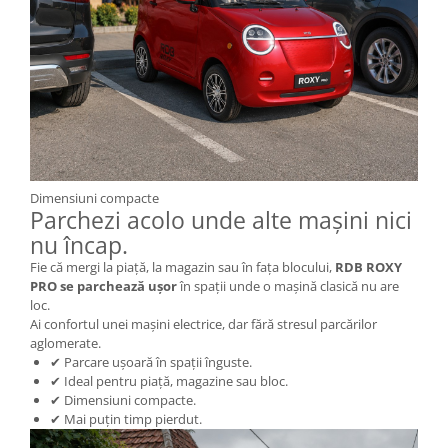
Piese Xiaomi Scooter 5 PLUS
Piese Xiaomi Scooter 5 PRO
Piese Xiaomi Scooter 5 MAX
Piese Xiaomi Scooter 6 PRO
Piese Xiaomi Scooter 6 MAX
Piese Xiaomi Scooter 6
Scooter 4 Lite
Accesorii Trotinete
Dimensiuni compacte
Parchezi acolo unde alte mașini nici
Piese Segway/Ninebot
nu încap.
ES1, ES2, ES3
Fie că mergi la piață, la magazin sau în fața blocului,
RDB ROXY
Ninebot Segway ZT3 PRO
PRO se parchează ușor
în spații unde o mașină clasică nu are
loc.
Piese de Schimb
Ai confortul unei mașini electrice, dar fără stresul parcărilor
Senzori Pedelec
aglomerate.
✔ Parcare ușoară în spații înguste.
Becuri
✔ Ideal pentru piață, magazine sau bloc.
Piese Hoverboard
✔ Dimensiuni compacte.
✔ Mai puțin timp pierdut.
Piese masinute electrice copii