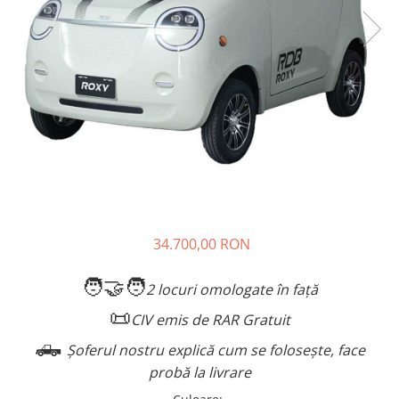
➔ Cu Remorca Fara Permis
➔ Cu Volan
➔ Fara Permis
➔ 4000W
⬇ MARCI
➔ Volta
➔ Kuba
➔ Jinpeng/AMR
➔ RDB
➔ Ruris
➔ Arora
34.700,00 RON
PIESE DE SCHIMB
🧑‍🤝‍🧑
2 locuri omologate în față
Baterii
📜
Camere
CIV emis de RAR Gratuit
Cauciucuri
🛻
Șoferul nostru explică cum se folosește, face
Controllere
probă la livrare
Incarcatoare