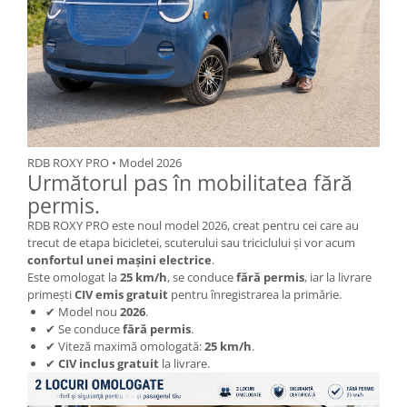
Camere
Cauciucuri
Controllere
Incarcatoare
Biciclete Electrice
⬇ TIPURI
Barbati
RDB ROXY PRO • Model 2026
Dama
Următorul pas în mobilitatea fără
Ieftine
permis.
Pliabila
RDB ROXY PRO este noul model 2026, creat pentru cei care au
trecut de etapa bicicletei, scuterului sau triciclului și vor acum
Tip Scuter
confortul unei mașini electrice
.
⬇ MARCI
Este omologat la
25 km/h
, se conduce
fără permis
, iar la livrare
primești
CIV emis gratuit
pentru înregistrarea la primărie.
Kuba
✔ Model nou
2026
.
Ztech
✔ Se conduce
fără permis
.
PIESE DE SCHIMB
✔ Viteză maximă omologată:
25 km/h
.
✔
CIV inclus gratuit
la livrare.
Acceleratii
Acumulatori