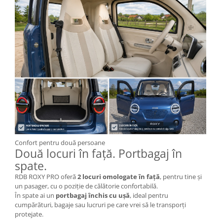
Acumulatori 24V
Acumulatori 36V
Acumulatori 48V
Cauciucuri
Cauciucuri Fat Bike
Camere
Controllere
Display
Incarcatoare 24V
Incarcatoare 36V
Incarcatoare 48V
Confort pentru două persoane
ACCESORII
Două locuri în față. Portbagaj în
Lumini
spate.
Kit Conversie
RDB ROXY PRO oferă
2 locuri omologate în față
, pentru tine și
un pasager, cu o poziție de călătorie confortabilă.
Piese Trotinete Electrice
În spate ai un
portbagaj închis cu ușă
, ideal pentru
PIESE UNIVERSALE
cumpărături, bagaje sau lucruri pe care vrei să le transporți
protejate.
Baterie Trotineta Electrica