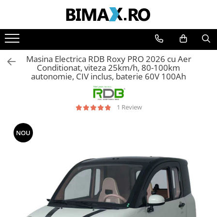
Toate Produsele
Triciclete Electrice
Masina Electrica RDB Roxy PRO 2026 cu Aer
⬇ TIPURI
Conditionat, viteza 25km/h, 80-100km
autonomie, CIV inclus, baterie 60V 100Ah
➔ Cu 1 Loc
➔ Cu 2 Locuri
➔ Acoperita
1 Review
➔ Adulti - Fara permis
➔ Adulti - 2 Locuri
NOU
➔ Adulti - cu Cabina
➔ Cu 3 Roti
➔ Cu Cabina
➔ Cu Cabina fara Permis
➔ Cu Cabina Inchisa
➔ Cu Remorca