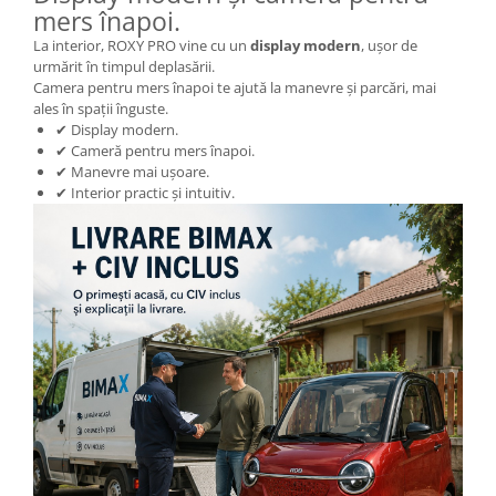
Acceleratie Scuter Electric
mers înapoi.
Camera Scuter Electric
La interior, ROXY PRO vine cu un
display modern
, ușor de
urmărit în timpul deplasării.
Roti, Ax
Camera pentru mers înapoi te ajută la manevre și parcări, mai
ales în spații înguste.
✔ Display modern.
✔ Cameră pentru mers înapoi.
✔ Manevre mai ușoare.
✔ Interior practic și intuitiv.