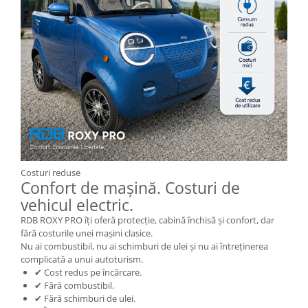
Oglinzi Triciclu Electric
Frână Triciclu Electric
Baterie Tricicleta Electrica
Ulei Diferential Triciclu Electric
Comenzi Ghidon Triciclu Electric
Incarcator Triciclu Electric
Camera Tricicleta Electrica
Cauciuc Tricicleta Electrica
Costuri reduse
Controller Tricicleta Electrica
Confort de mașină. Costuri de
Acceleratie Triciclu Electric
vehicul electric.
Lumini Tricicluri Electrice
RDB ROXY PRO îți oferă protecție, cabină închisă și confort, dar
fără costurile unei mașini clasice.
Roti, Axe
Nu ai combustibil, nu ai schimburi de ulei și nu ai întreținerea
Cauta piese după Marcă/Model
complicată a unui autoturism.
✔ Cost redus pe încărcare.
Piese de Schimb Z-TECH
✔ Fără combustibil.
Piese de schimb KUBA / RKS
✔ Fără schimburi de ulei.