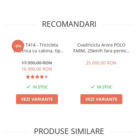
RECOMANDARI
RDB T414 - Tricicleta
Cvadriciclu Arora POLO
-6%
Electrica cu cabina, tip
FARM, 25km/h fara permis,
masina electrica cu 3 roti ,
Motor 2000W , 2 locuri in
viteza max 25km/h, 1000W,
fata, CIV inclus
17.990,00 RON
25.000,00 RON
2 locuri, baterie 60V 52Ah,
16.990,00 RON
autonomie maxima 69km
IN STOC
IN STOC
VEZI VARIANTE
VEZI VARIANTE
PRODUSE SIMILARE