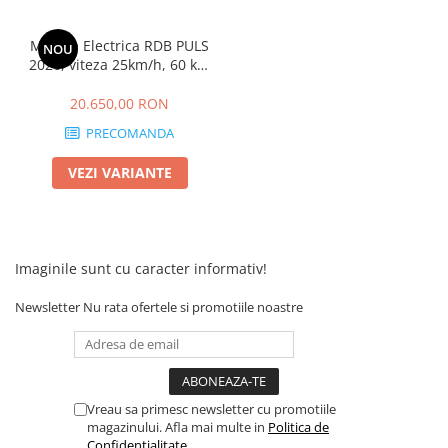
Masina Electrica RDB PULS
NOU
2026, viteza 25km/h, 60 km
autonomie, CIV inclus,
motor 72V
20.650,00 RON
PRECOMANDA
VEZI VARIANTE
Imaginile sunt cu caracter informativ!
Newsletter
Nu rata ofertele si promotiile noastre
Vreau sa primesc newsletter cu promotiile
magazinului. Afla mai multe in
Politica de
Confidentialitate