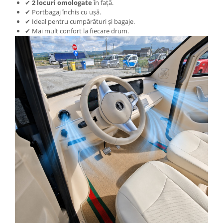
✔
2 locuri omologate
în față.
Cauciuc Trotineta Electrica
✔ Portbagaj închis cu ușă.
✔ Ideal pentru cumpărături și bagaje.
Camera Trotineta Electrica
✔ Mai mult confort la fiecare drum.
Incarcator Trotineta Electrica
Controller Trotineta Electrica
Acceleratie Trotineta Electrica
Display/Ecran Trotineta Electrica
Motor Trotineta Electrica
Kit Frână Hidraulică
Franare Trotineta Electrica
Aparatori Noroi Trotineta Electrica
Electrice Diverse, Contacte,
Butoane
Lumini Trotinete Electrice
Piese Kugoo
Kukirin M4 MAX
Kukirin S1 MAX 2025-2026
KuKirin G2