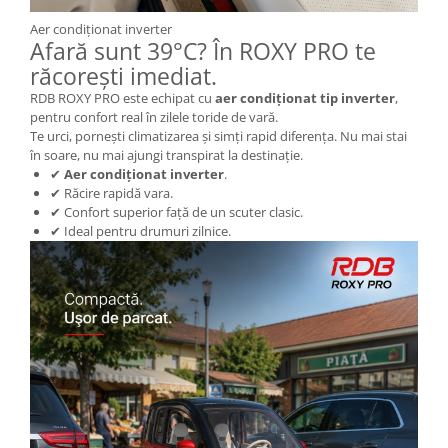
KuKirin G2 MASTER
Aer condiționat inverter
Kukirin G2 MAX
Afară sunt 39°C? În ROXY PRO te
KuKirin G2 PRO
răcorești imediat.
KuKirin G3 PRO
RDB ROXY PRO este echipat cu
aer condiționat tip inverter
,
Kukirin G4 (2025)
pentru confort real în zilele toride de vară.
Te urci, pornești climatizarea și simți rapid diferența. Nu mai stai
KuKirin S1 PRO
în soare, nu mai ajungi transpirat la destinație.
Kugoo S1
✔
Aer condiționat inverter
.
✔ Răcire rapidă vara.
Kugoo G2 Pro
✔ Confort superior față de un scuter clasic.
Piese Xiaomi
✔ Ideal pentru drumuri zilnice.
Scooter 3 (Mi3)
Scooter 3 Lite (Mi3 Lite)
Scooter 4 PRO (Mi4 PRO)
Essential, M365, 1S
PRO / PRO2
Scooter 4 Ultra
Piese Xiaomi Scooter 5
Piese Xiaomi Scooter Elite