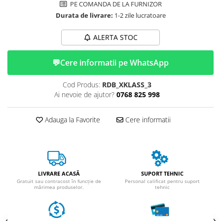
Huse
PE COMANDA DE LA FURNIZOR
Essential, M365, 1S
Toate accesoriile la Triciclete
Durata de livrare:
1-2 zile lucratoare
PRO / PRO2
Scooter 4 Ultra
ALERTA STOC
Piese Xiaomi Scooter 5
Piese Xiaomi Scooter Elite
💬
Cere informatii pe WhatsApp
Piese Xiaomi Scooter 5 PLUS
Cod Produs:
RDB_XKLASS_3
Piese Xiaomi Scooter 5 PRO
Ai nevoie de ajutor?
0768 825 998
Piese Xiaomi Scooter 5 MAX
Piese Xiaomi Scooter 6 PRO
Adauga la Favorite
Cere informatii
Piese Xiaomi Scooter 6 MAX
Piese Xiaomi Scooter 6
Scooter 4 Lite
Accesorii Trotinete
LIVRARE ACASĂ
SUPORT TEHNIC
Piese Segway/Ninebot
Gratuit sau contracost în funcție de
Personal calificat pentru suport
mărimea produselor.
tehnic
ES1, ES2, ES3
Ninebot Segway ZT3 PRO