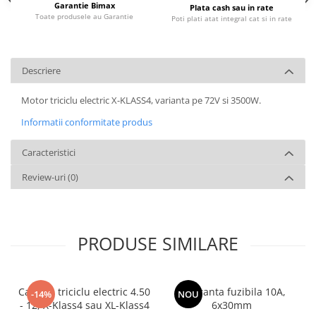
Garantie Bimax
Plata cash sau in rate
Toate produsele au Garantie
Poti plati atat integral cat si in rate
Descriere
Motor triciclu electric X-KLASS4, varianta pe 72V si 3500W.
Informatii conformitate produs
Caracteristici
Review-uri
(0)
PRODUSE SIMILARE
Camera triciclu electric 4.50
Siguranta fuzibila 10A,
-14%
NOU
- 12, X-Klass4 sau XL-Klass4
6x30mm