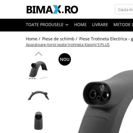
Toate Produsele
TOATE PRODUSELE
HOME
LIVRARE
METODE 
Triciclete Electrice
Home /
Piese de schimb /
Piese Trotineta Electrica -
⬇ TIPURI
Aparatoare noroi spate trotineta Xiaomi 5 PLUS
➔ Cu 1 Loc
➔ Cu 2 Locuri
NOU
➔ Acoperita
➔ Adulti - Fara permis
➔ Adulti - 2 Locuri
➔ Adulti - cu Cabina
➔ Cu 3 Roti
➔ Cu Cabina
➔ Cu Cabina fara Permis
➔ Cu Cabina Inchisa
➔ Cu Remorca