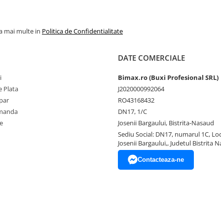
la mai multe in
Politica de Confidentialitate
DATE COMERCIALE
i
Bimax.ro (Buxi Profesional SRL)
 Plata
J2020000992064
par
RO43168432
omanda
DN17, 1/C
e
Josenii Bargaului, Bistrita-Nasaud
Sediu Social: DN17, numarul 1C, Loc
Josenii Bargaului,, Judetul Bistrita 
Contacteaza-ne