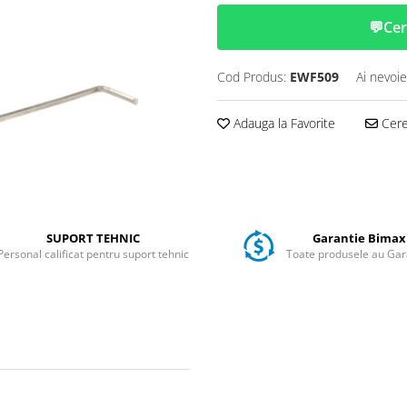
💬
Cer
Cod Produs:
EWF509
Ai nevoie
Adauga la Favorite
Cere 
SUPORT TEHNIC
Garantie Bimax
Personal calificat pentru suport tehnic
Toate produsele au Gar