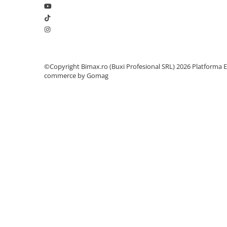
Camere
Cauciucuri
Controllere
Incarcatoare
Biciclete Electrice
©Copyright Bimax.ro (Buxi Profesional SRL) 2026
Platforma E
⬇ TIPURI
commerce by Gomag
Barbati
Dama
Ieftine
Pliabila
Tip Scuter
⬇ MARCI
Kuba
Ztech
PIESE DE SCHIMB
Acceleratii
Acumulatori