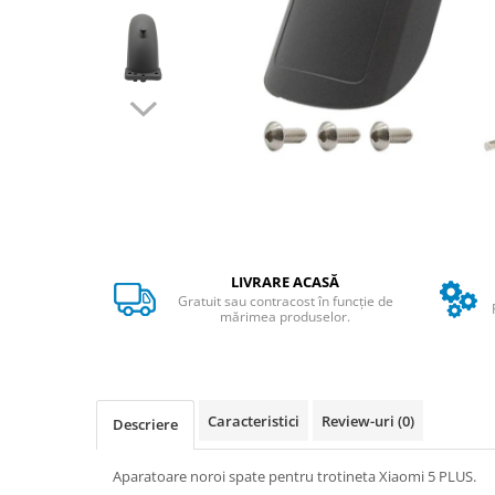
➔ Cu Remorca Fara Permis
➔ Cu Volan
➔ Fara Permis
➔ 4000W
⬇ MARCI
➔ Volta
➔ Kuba
➔ Jinpeng/AMR
➔ RDB
➔ Ruris
LIVRARE ACASĂ
➔ Arora
Gratuit sau contracost în funcție de
mărimea produselor.
PIESE DE SCHIMB
Baterii
Camere
Cauciucuri
Caracteristici
Review-uri
(0)
Descriere
Controllere
Incarcatoare
Aparatoare noroi spate pentru trotineta Xiaomi 5 PLUS.