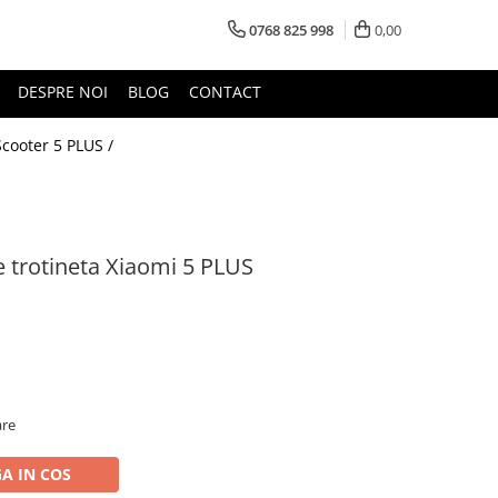
0768 825 998
0,00
DESPRE NOI
BLOG
CONTACT
Scooter 5 PLUS /
 trotineta Xiaomi 5 PLUS
are
A IN COS