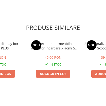
PRODUSE SIMILARE
 display bord
Protectie impermeabila
Set semnaliza
NOU
NOU
5 PLUS
conector incarcare Xiaomi 5
Scoot
PLUS
 RON
40,00 RON
139
STOC
IN STOC
IN COS
ADAUGA IN COS
ADAUG