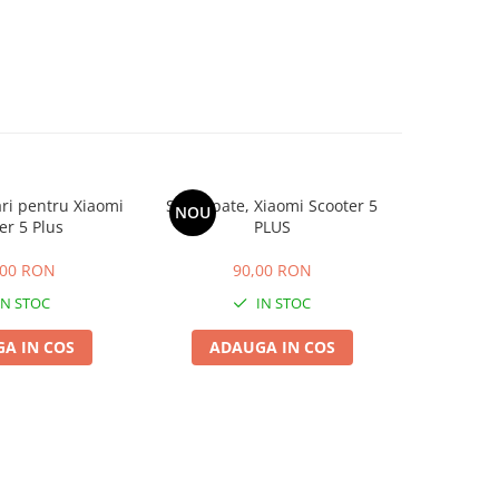
ri pentru Xiaomi
Stop spate, Xiaomi Scooter 5
NOU
er 5 Plus
PLUS
,00 RON
90,00 RON
IN STOC
IN STOC
A IN COS
ADAUGA IN COS