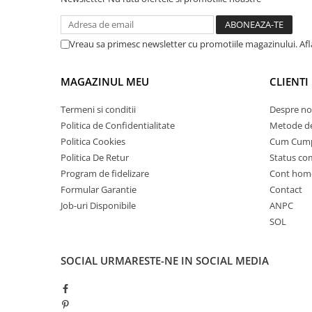
25 km/h
45 km/h
Vreau sa primesc newsletter cu promotiile magazinului. Af
50 km/h
Chopper
MAGAZINUL MEU
CLIENTI
Harley
⬇ MARCI
Termeni si conditii
Despre no
Politica de Confidentialitate
Metode de
➔ Geeli
Politica Cookies
Cum Cum
➔ RDB
Politica De Retur
Status c
➔ Volta
Program de fidelizare
Cont hom
➔ Z-Tech
Formular Garantie
Contact
➔ Kuba
Job-uri Disponibile
ANPC
PIESE DE SCHIMB
SOL
Acceleratii
Baterii
SOCIAL
URMARESTE-NE IN SOCIAL MEDIA
Baterii 48V
Baterii 60V