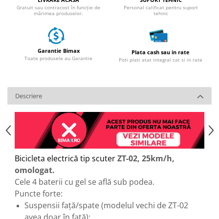
Gratuit sau contracost în funcție de
Personal calificat pentru suport
mărimea produselor.
tehnic
Garantie Bimax
Plata cash sau in rate
Toate produsele au Garantie
Poti plati atat integral cat si in rate
Descriere
Bicicleta electrică tip scuter
ZT-02, 25km/h,
omologat.
Cele 4 baterii cu gel se află sub podea.
Puncte forte:
Suspensii față/spate (modelul vechi de ZT-02
avea doar în față);