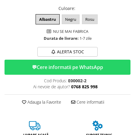
Huse
Essential, M365, 1S
Culoare
:
Toate accesoriile la Triciclete
PRO / PRO2
Albastru
Negru
Rosu
Scooter 4 Ultra
Piese Xiaomi Scooter 5
NU SE MAI FABRICA
Piese Xiaomi Scooter Elite
Durata de livrare:
1-7 zile
Piese Xiaomi Scooter 5 PLUS
ALERTA STOC
Piese Xiaomi Scooter 5 PRO
Piese Xiaomi Scooter 5 MAX
💬
Cere informatii pe WhatsApp
Piese Xiaomi Scooter 6 PRO
Piese Xiaomi Scooter 6 MAX
Cod Produs:
E00002-2
Piese Xiaomi Scooter 6
Ai nevoie de ajutor?
0768 825 998
Scooter 4 Lite
Accesorii Trotinete
Adauga la Favorite
Cere informatii
Piese Segway/Ninebot
ES1, ES2, ES3
Ninebot Segway ZT3 PRO
LIVRARE ACASĂ
SUPORT TEHNIC