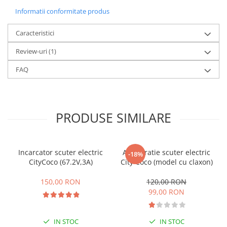
Informatii conformitate produs
25 km/h
45 km/h
Caracteristici
50 km/h
Review-uri
(1)
Chopper
Harley
FAQ
⬇ MARCI
➔ Geeli
➔ RDB
PRODUSE SIMILARE
➔ Volta
➔ Z-Tech
➔ Kuba
Incarcator scuter electric
Acceleratie scuter electric
-18%
PIESE DE SCHIMB
CityCoco (67.2V,3A)
City Coco (model cu claxon)
Acceleratii
150,00 RON
120,00 RON
Baterii
99,00 RON
Baterii 48V
Baterii 60V
IN STOC
IN STOC