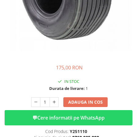
➔ Cu Remorca Fara Permis
➔ Cu Volan
➔ Fara Permis
➔ 4000W
⬇ MARCI
➔ Volta
➔ Kuba
➔ Jinpeng/AMR
➔ RDB
175,00 RON
➔ Ruris
IN STOC
➔ Arora
Durata de livrare:
1
PIESE DE SCHIMB
Baterii
ADAUGA IN COS
Camere
Cauciucuri
💬
Cere informatii pe WhatsApp
Controllere
Incarcatoare
Cod Produs:
Y251110