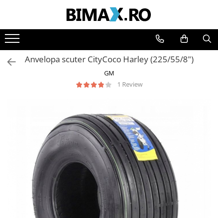
Toate Produsele
Triciclete Electrice
Anvelopa scuter CityCoco Harley (225/55/8")
⬇ TIPURI
GM
➔ Cu 1 Loc
1 Review
➔ Cu 2 Locuri
➔ Acoperita
➔ Adulti - Fara permis
➔ Adulti - 2 Locuri
➔ Adulti - cu Cabina
➔ Cu 3 Roti
➔ Cu Cabina
➔ Cu Cabina fara Permis
➔ Cu Cabina Inchisa
➔ Cu Remorca