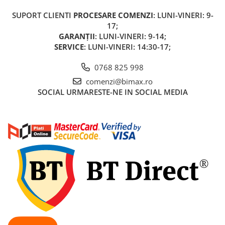
Acumulatori 24V
SUPORT CLIENTI
PROCESARE COMENZI
: LUNI-VINERI: 9-
Acumulatori 36V
17;
Acumulatori 48V
GARANȚII
: LUNI-VINERI: 9-14;
Cauciucuri
SERVICE
: LUNI-VINERI: 14:30-17;
Cauciucuri Fat Bike
0768 825 998
Camere
comenzi@bimax.ro
Controllere
SOCIAL
URMARESTE-NE IN SOCIAL MEDIA
Display
Incarcatoare 24V
Incarcatoare 36V
Incarcatoare 48V
ACCESORII
Lumini
Kit Conversie
Piese Trotinete Electrice
PIESE UNIVERSALE
Baterie Trotineta Electrica