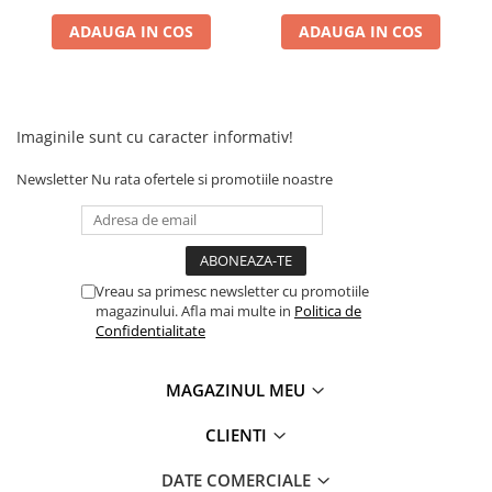
Camere
Cauciucuri
ADAUGA IN COS
ADAUGA IN COS
Controllere
Incarcatoare
Biciclete Electrice
Imaginile sunt cu caracter informativ!
⬇ TIPURI
Barbati
Newsletter
Nu rata ofertele si promotiile noastre
Dama
Ieftine
Pliabila
Vreau sa primesc newsletter cu promotiile
Tip Scuter
magazinului. Afla mai multe in
Politica de
⬇ MARCI
Confidentialitate
Kuba
Ztech
MAGAZINUL MEU
PIESE DE SCHIMB
CLIENTI
Acceleratii
Acumulatori
DATE COMERCIALE