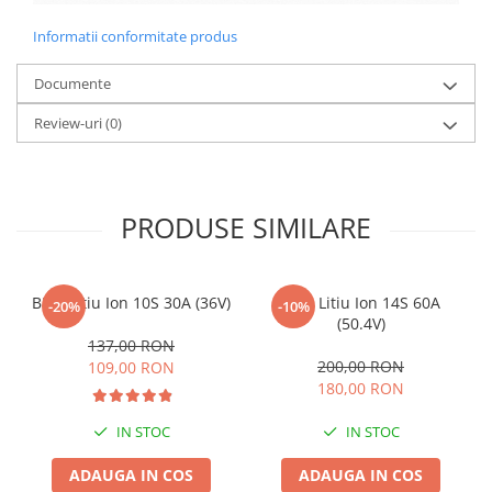
Camere
Cauciucuri
Informatii conformitate produs
Controllere
Documente
Incarcatoare
Biciclete Electrice
Review-uri
(0)
⬇ TIPURI
Barbati
Dama
PRODUSE SIMILARE
Ieftine
Pliabila
Tip Scuter
BMS Litiu Ion 10S 30A (36V)
BMS Litiu Ion 14S 60A
-20%
-10%
⬇ MARCI
(50.4V)
137,00 RON
Kuba
200,00 RON
109,00 RON
Ztech
180,00 RON
PIESE DE SCHIMB
IN STOC
IN STOC
Acceleratii
ADAUGA IN COS
ADAUGA IN COS
Acumulatori