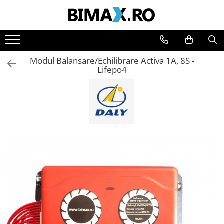
Toate Produsele
Triciclete Electrice
Modul Balansare/Echilibrare Activa 1A, 8S -
⬇ TIPURI
Lifepo4
➔ Cu 1 Loc
➔ Cu 2 Locuri
➔ Acoperita
➔ Adulti - Fara permis
➔ Adulti - 2 Locuri
➔ Adulti - cu Cabina
➔ Cu 3 Roti
➔ Cu Cabina
➔ Cu Cabina fara Permis
➔ Cu Cabina Inchisa
➔ Cu Remorca