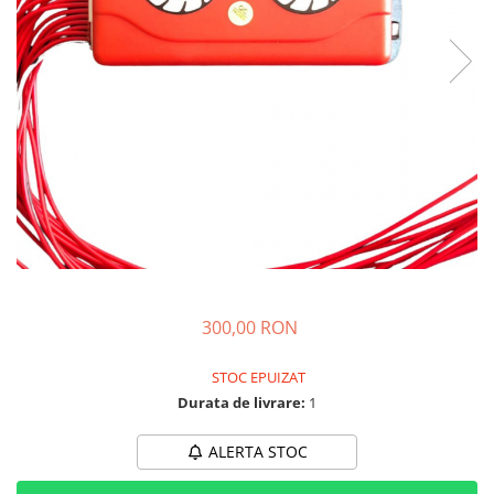
➔ Cu Remorca Fara Permis
➔ Cu Volan
➔ Fara Permis
➔ 4000W
⬇ MARCI
➔ Volta
➔ Kuba
➔ Jinpeng/AMR
➔ RDB
➔ Ruris
➔ Arora
PIESE DE SCHIMB
300,00 RON
Baterii
STOC EPUIZAT
Camere
Durata de livrare:
1
Cauciucuri
Controllere
ALERTA STOC
Incarcatoare