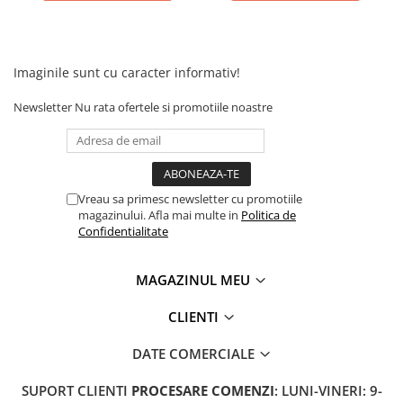
Acumulatori 24V
Acumulatori 36V
Acumulatori 48V
Imaginile sunt cu caracter informativ!
Cauciucuri
Cauciucuri Fat Bike
Newsletter
Nu rata ofertele si promotiile noastre
Camere
Controllere
Display
Incarcatoare 24V
Vreau sa primesc newsletter cu promotiile
magazinului. Afla mai multe in
Politica de
Incarcatoare 36V
Confidentialitate
Incarcatoare 48V
ACCESORII
MAGAZINUL MEU
Lumini
CLIENTI
Kit Conversie
Piese Trotinete Electrice
DATE COMERCIALE
PIESE UNIVERSALE
SUPORT CLIENTI
PROCESARE COMENZI
: LUNI-VINERI: 9-
Baterie Trotineta Electrica