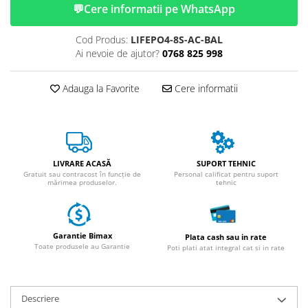
ACCESORII
💬
Cere informatii pe WhatsApp
Huse
Cod Produs:
LIFEPO4-8S-AC-BAL
Toate accesoriile la Triciclete
Ai nevoie de ajutor?
0768 825 998
Masini Electrice
Masina Electrica RDB
Adauga la Favorite
Cere informatii
Masina Electrica Arora
Masina Electrica 25 km/h
Masina Electrica 2 Locuri fara
Permis
LIVRARE ACASĂ
SUPORT TEHNIC
Gratuit sau contracost în funcție de
Personal calificat pentru suport
Scutere Electrice
mărimea produselor.
tehnic
⬇ TIPURI
Cu 2 Roti
Cu 3 Roti
Garantie Bimax
Plata cash sau in rate
Toate produsele au Garantie
Poti plati atat integral cat si in rate
Cu 3 Roti fara Permis
Cu 4 Roti
Cu Pedale
Descriere
Fara Permis