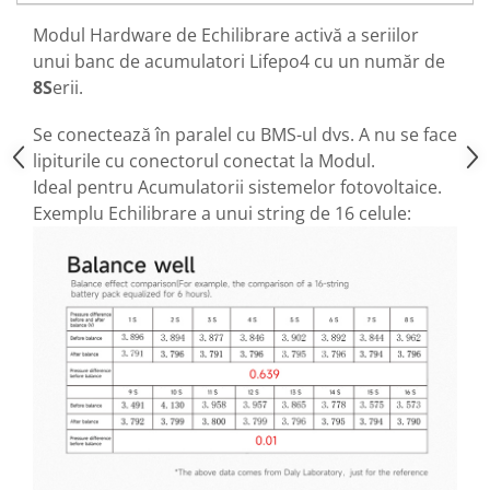
25 km/h
Modul Hardware de Echilibrare activă a seriilor
45 km/h
unui banc de acumulatori Lifepo4 cu un număr de
50 km/h
8S
erii.
Chopper
Se conectează în paralel cu BMS-ul dvs. A nu se face
Harley
lipiturile cu conectorul conectat la Modul.
⬇ MARCI
Ideal pentru Acumulatorii sistemelor fotovoltaice.
➔ Geeli
Exemplu Echilibrare a unui string de 16 celule:
➔ RDB
➔ Volta
➔ Z-Tech
➔ Kuba
PIESE DE SCHIMB
Acceleratii
Baterii
Baterii 48V
Baterii 60V