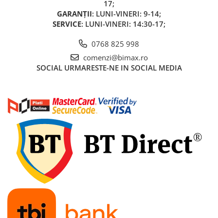
17;
Cauciuc Trotineta Electrica
GARANȚII
: LUNI-VINERI: 9-14;
Camera Trotineta Electrica
SERVICE
: LUNI-VINERI: 14:30-17;
Incarcator Trotineta Electrica
0768 825 998
Controller Trotineta Electrica
comenzi@bimax.ro
Acceleratie Trotineta Electrica
SOCIAL
URMARESTE-NE IN SOCIAL MEDIA
Display/Ecran Trotineta Electrica
Motor Trotineta Electrica
Kit Frână Hidraulică
Franare Trotineta Electrica
Aparatori Noroi Trotineta Electrica
Electrice Diverse, Contacte,
Butoane
Lumini Trotinete Electrice
Piese Kugoo
Kukirin M4 MAX
Kukirin S1 MAX 2025-2026
KuKirin G2