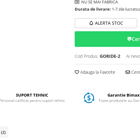
NU SE MAI FABRICA
Durata de livrare:
1-7 zile lucrato
ALERTA STOC
💬
Cer
Cod Produs:
GORIDE-2
Ai nevo
Adauga la Favorite
Cere 
SUPORT TEHNIC
Garantie Bimax
Personal calificat pentru suport tehnic
Toate produsele au Gar
i
(2)