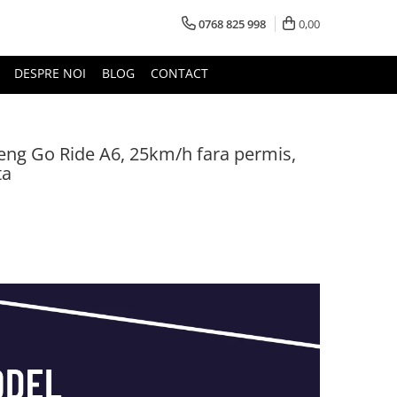
0768 825 998
0,00
DESPRE NOI
BLOG
CONTACT
npeng Go Ride A6, 25km/h fara permis,
ta