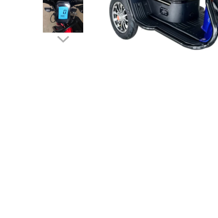
➔ Cu Remorca Fara Permis
➔ Cu Volan
➔ Fara Permis
➔ 4000W
⬇ MARCI
➔ Volta
➔ Kuba
➔ Jinpeng/AMR
➔ RDB
➔ Ruris
➔ Arora
PIESE DE SCHIMB
Baterii
Camere
Cauciucuri
Controllere
Incarcatoare