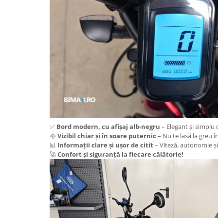
Acumulatori 24V
Acumulatori 36V
Acumulatori 48V
Cauciucuri
Cauciucuri Fat Bike
Camere
Controllere
Display
Incarcatoare 24V
Incarcatoare 36V
✅
Bord modern, cu afișaj alb-negru
– Elegant și simplu d
Incarcatoare 48V
🌞
Vizibil chiar și în soare puternic
– Nu te lasă la greu în
ACCESORII
📊
Informații clare și ușor de citit
– Viteză, autonomie și 
🚀
Confort și siguranță la fiecare călătorie!
Lumini
Kit Conversie
Piese Trotinete Electrice
PIESE UNIVERSALE
Baterie Trotineta Electrica