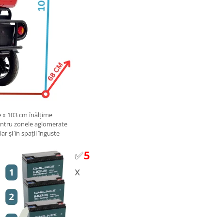
 x 103 cm înălțime
entru zonele aglomerate
r și în spații înguste
✅
5
x