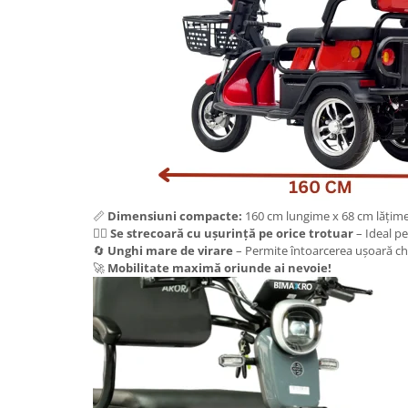
KuKirin G2 MASTER
Kukirin G2 MAX
KuKirin G2 PRO
KuKirin G3 PRO
Kukirin G4 (2025)
KuKirin S1 PRO
Kugoo S1
Kugoo G2 Pro
Piese Xiaomi
📏
Dimensiuni compacte:
160 cm lungime x 68 cm lățime
Scooter 3 (Mi3)
🚶‍♂️
Se strecoară cu ușurință pe orice trotuar
– Ideal p
🔄
Unghi mare de virare
– Permite întoarcerea ușoară chia
Scooter 3 Lite (Mi3 Lite)
🚀
Mobilitate maximă oriunde ai nevoie!
Scooter 4 PRO (Mi4 PRO)
Essential, M365, 1S
PRO / PRO2
Scooter 4 Ultra
Piese Xiaomi Scooter 5
Piese Xiaomi Scooter Elite