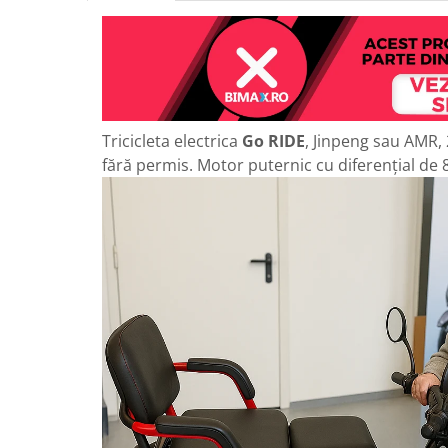
25 km/h
45 km/h
50 km/h
Chopper
Harley
Tricicleta electrica
Go RIDE
, Jinpeng sau AMR,
⬇ MARCI
fără permis. Motor puternic cu diferențial de
➔ Geeli
➔ RDB
➔ Volta
➔ Z-Tech
➔ Kuba
PIESE DE SCHIMB
Acceleratii
Baterii
Baterii 48V
Baterii 60V