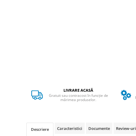
ACCESORII
Huse
Toate accesoriile la Triciclete
Masini Electrice
Masina Electrica RDB
Masina Electrica Arora
Masina Electrica 25 km/h
Masina Electrica 2 Locuri fara
Permis
Scutere Electrice
⬇ TIPURI
LIVRARE ACASĂ
Gratuit sau contracost în funcție de
Cu 2 Roti
mărimea produselor.
Cu 3 Roti
Cu 3 Roti fara Permis
Cu 4 Roti
Cu Pedale
Caracteristici
Documente
Review-ur
Descriere
Fara Permis