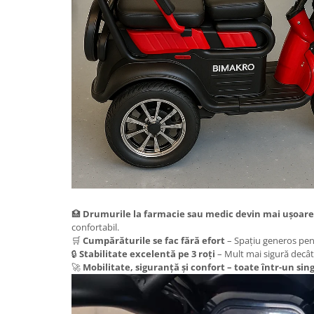
Camere
Cauciucuri
Controllere
Incarcatoare
Biciclete Electrice
⬇ TIPURI
Barbati
Dama
Ieftine
Pliabila
Tip Scuter
⬇ MARCI
🏥
Drumurile la farmacie sau medic devin mai ușoare
Kuba
confortabil.
🛒
Cumpărăturile se fac fără efort
– Spațiu generos pen
Ztech
🔒
Stabilitate excelentă pe 3 roți
– Mult mai sigură decât 
PIESE DE SCHIMB
🚀
Mobilitate, siguranță și confort – toate într-un sin
Acceleratii
Acumulatori