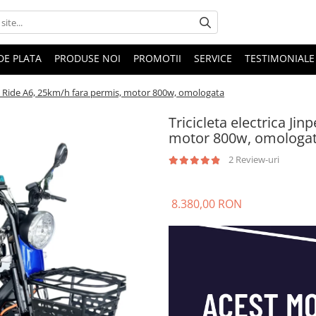
DE PLATA
PRODUSE NOI
PROMOTII
SERVICE
TESTIMONIALE
 Go Ride A6, 25km/h fara permis, motor 800w, omologata
Tricicleta electrica Ji
motor 800w, omologa
2 Review-uri
8.380,00 RON