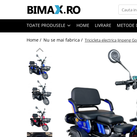
Toate Produsele
TOATE PRODUSELE
HOME
LIVRARE
METODE 
Triciclete Electrice
Home /
Nu se mai fabrica /
Tricicleta electrica Jinpeng
⬇ TIPURI
➔ Cu 1 Loc
➔ Cu 2 Locuri
➔ Acoperita
➔ Adulti - Fara permis
➔ Adulti - 2 Locuri
➔ Adulti - cu Cabina
➔ Cu 3 Roti
➔ Cu Cabina
➔ Cu Cabina fara Permis
➔ Cu Cabina Inchisa
➔ Cu Remorca