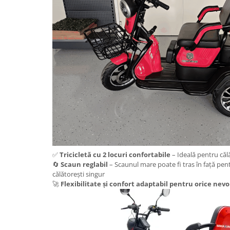
Cauciuc Trotineta Electrica
Camera Trotineta Electrica
Incarcator Trotineta Electrica
Controller Trotineta Electrica
Acceleratie Trotineta Electrica
Display/Ecran Trotineta Electrica
Motor Trotineta Electrica
Kit Frână Hidraulică
Franare Trotineta Electrica
Aparatori Noroi Trotineta Electrica
Electrice Diverse, Contacte,
Butoane
✅
Tricicletă cu 2 locuri confortabile
– Ideală pentru căl
🔄
Scaun reglabil
– Scaunul mare poate fi tras în față pe
Lumini Trotinete Electrice
călătorești singur
Piese Kugoo
🚀
Flexibilitate și confort adaptabil pentru orice nevo
Kukirin M4 MAX
Kukirin S1 MAX 2025-2026
KuKirin G2