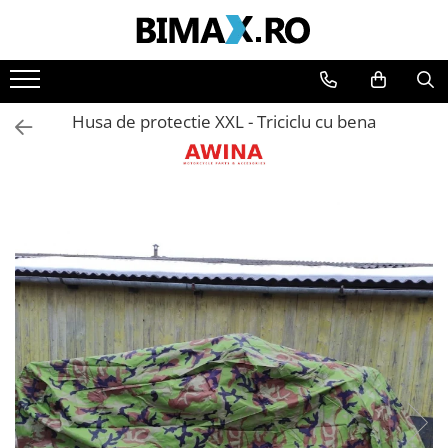
Toate Produsele
Triciclete Electrice
Husa de protectie XXL - Triciclu cu bena
⬇ TIPURI
➔ Cu 1 Loc
➔ Cu 2 Locuri
➔ Acoperita
➔ Adulti - Fara permis
➔ Adulti - 2 Locuri
➔ Adulti - cu Cabina
➔ Cu 3 Roti
➔ Cu Cabina
➔ Cu Cabina fara Permis
➔ Cu Cabina Inchisa
➔ Cu Remorca