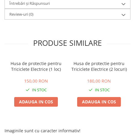
Camere
Întrebări și Răspunsuri
Cauciucuri
Review-uri
(0)
Controllere
Incarcatoare
Biciclete Electrice
⬇ TIPURI
PRODUSE SIMILARE
Barbati
Dama
Husa de protectie pentru
Husa de protectie pentru
Ieftine
Triciclete Electrice (1 loc)
Triciclete Electrice (2 locuri)
Pliabila
Tip Scuter
150,00 RON
180,00 RON
⬇ MARCI
IN STOC
IN STOC
Kuba
ADAUGA IN COS
ADAUGA IN COS
Ztech
PIESE DE SCHIMB
Acceleratii
Acumulatori
Imaginile sunt cu caracter informativ!