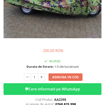
➔ Cu Remorca Fara Permis
➔ Cu Volan
➔ Fara Permis
➔ 4000W
⬇ MARCI
➔ Volta
➔ Kuba
➔ Jinpeng/AMR
200,00 RON
➔ RDB
➔ Ruris
IN STOC
➔ Arora
Durata de livrare:
1-5 zile lucratoare
PIESE DE SCHIMB
Baterii
ADAUGA IN COS
Camere
Cauciucuri
💬
Cere informatii pe WhatsApp
Controllere
Cod Produs:
AA2395
Incarcatoare
Ai nevoie de ajutor?
0768 825 998