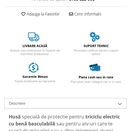
ACCESORII
Huse
Adauga la Favorite
Cere informatii
Toate accesoriile la Triciclete
Masini Electrice
Masina Electrica RDB
Masina Electrica Arora
LIVRARE ACASĂ
SUPORT TEHNIC
Gratuit sau contracost în funcție de
Personal calificat pentru suport
Masina Electrica 25 km/h
mărimea produselor.
tehnic
Masina Electrica 2 Locuri fara
Permis
Scutere Electrice
Garantie Bimax
Plata cash sau in rate
Toate produsele au Garantie
Poti plati atat integral cat si in rate
⬇ TIPURI
Cu 2 Roti
Cu 3 Roti
Descriere
Cu 3 Roti fara Permis
Cu 4 Roti
Husă
specială de protectie pentru
triciclu electric
Cu Pedale
cu benă basculabilă
sau pentru atv-uri care te
scapă de grija ploii sau a altor intemperii atunci
Fara Permis