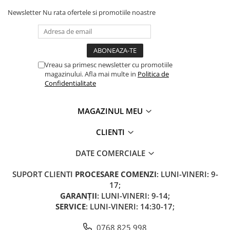
Acumulatori 24V
Newsletter
Nu rata ofertele si promotiile noastre
Acumulatori 36V
Acumulatori 48V
Cauciucuri
Cauciucuri Fat Bike
Vreau sa primesc newsletter cu promotiile
Camere
magazinului. Afla mai multe in
Politica de
Confidentialitate
Controllere
Display
MAGAZINUL MEU
Incarcatoare 24V
Incarcatoare 36V
CLIENTI
Incarcatoare 48V
ACCESORII
DATE COMERCIALE
Lumini
SUPORT CLIENTI
PROCESARE COMENZI
: LUNI-VINERI: 9-
Kit Conversie
17;
GARANȚII
: LUNI-VINERI: 9-14;
Piese Trotinete Electrice
SERVICE
: LUNI-VINERI: 14:30-17;
PIESE UNIVERSALE
Baterie Trotineta Electrica
0768 825 998