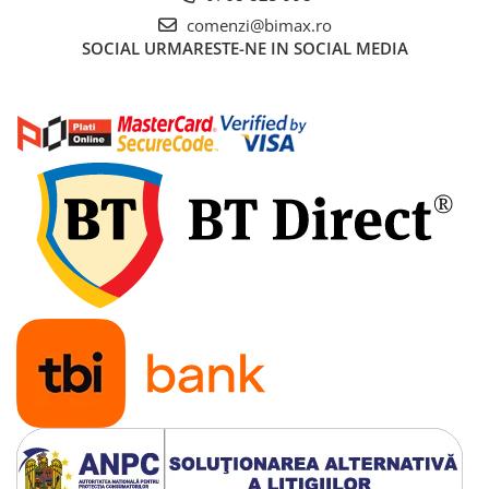
Cauciuc Trotineta Electrica
comenzi@bimax.ro
SOCIAL
URMARESTE-NE IN SOCIAL MEDIA
Camera Trotineta Electrica
Incarcator Trotineta Electrica
Controller Trotineta Electrica
Acceleratie Trotineta Electrica
Display/Ecran Trotineta Electrica
Motor Trotineta Electrica
Kit Frână Hidraulică
Franare Trotineta Electrica
Aparatori Noroi Trotineta Electrica
Electrice Diverse, Contacte,
Butoane
Lumini Trotinete Electrice
Piese Kugoo
Kukirin M4 MAX
Kukirin S1 MAX 2025-2026
KuKirin G2