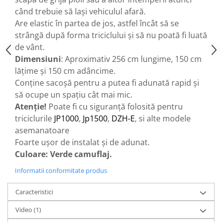
când trebuie să lași vehiculul afară.
25 km/h
Are elastic în partea de jos, astfel încât să se
45 km/h
strângă după forma triciclului și să nu poată fi luată
50 km/h
de vânt.
Chopper
Dimensiuni
: Aproximativ 256 cm lungime, 150 cm
Harley
lățime și 150 cm adâncime.
⬇ MARCI
Conține sacoșă pentru a putea fi adunată rapid și
➔ Geeli
să ocupe un spațiu cât mai mic.
➔ RDB
Atenție!
Poate fi cu siguranță folosită pentru
➔ Volta
triciclurile
JP1000
,
Jp1500
,
DZH-E
, si alte modele
asemanatoare
➔ Z-Tech
Foarte ușor de instalat și de adunat.
➔ Kuba
Culoare: Verde camuflaj.
PIESE DE SCHIMB
Informatii conformitate produs
Acceleratii
Baterii
Caracteristici
Baterii 48V
Video
(1)
Baterii 60V