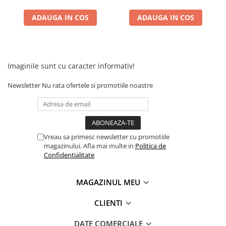
Camere
Cauciucuri
ADAUGA IN COS
ADAUGA IN COS
Controllere
Incarcatoare
Biciclete Electrice
Imaginile sunt cu caracter informativ!
⬇ TIPURI
Barbati
Newsletter
Nu rata ofertele si promotiile noastre
Dama
Ieftine
Pliabila
Tip Scuter
Vreau sa primesc newsletter cu promotiile
magazinului. Afla mai multe in
Politica de
⬇ MARCI
Confidentialitate
Kuba
Ztech
MAGAZINUL MEU
PIESE DE SCHIMB
CLIENTI
Acceleratii
Acumulatori
DATE COMERCIALE