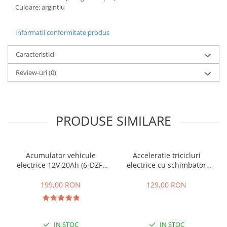
Culoare: argintiu
25 km/h
45 km/h
Informatii conformitate produs
50 km/h
Chopper
Caracteristici
Harley
Review-uri
(0)
⬇ MARCI
➔ Geeli
➔ RDB
PRODUSE SIMILARE
➔ Volta
➔ Z-Tech
➔ Kuba
Acumulator vehicule
Acceleratie tricicluri
PIESE DE SCHIMB
electrice 12V 20Ah (6-DZF-
electrice cu schimbator
20)
viteze + buton mers
Acceleratii
inainte,inapoi
199,00 RON
129,00 RON
Baterii
Baterii 48V
Baterii 60V
IN STOC
IN STOC