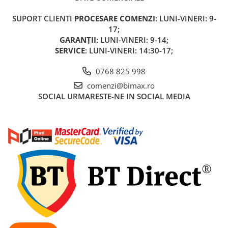
Acumulatori 24V
SUPORT CLIENTI
PROCESARE COMENZI
: LUNI-VINERI: 9-
Acumulatori 36V
17;
Acumulatori 48V
GARANȚII
: LUNI-VINERI: 9-14;
Cauciucuri
SERVICE
: LUNI-VINERI: 14:30-17;
Cauciucuri Fat Bike
0768 825 998
Camere
Controllere
comenzi@bimax.ro
SOCIAL
URMARESTE-NE IN SOCIAL MEDIA
Display
Incarcatoare 24V
Incarcatoare 36V
Incarcatoare 48V
ACCESORII
Lumini
Kit Conversie
Piese Trotinete Electrice
PIESE UNIVERSALE
Baterie Trotineta Electrica