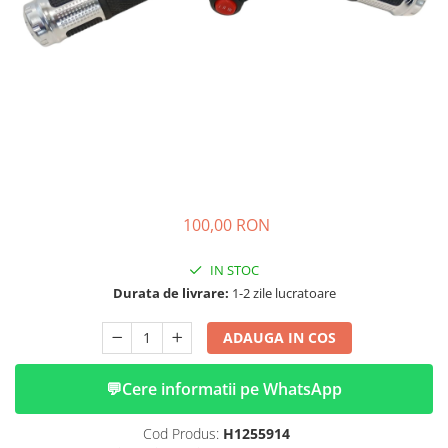
➔ Cu Remorca Fara Permis
➔ Cu Volan
➔ Fara Permis
➔ 4000W
⬇ MARCI
➔ Volta
➔ Kuba
➔ Jinpeng/AMR
➔ RDB
100,00 RON
➔ Ruris
➔ Arora
IN STOC
PIESE DE SCHIMB
Durata de livrare:
1-2 zile lucratoare
Baterii
ADAUGA IN COS
Camere
Cauciucuri
💬
Cere informatii pe WhatsApp
Controllere
Incarcatoare
Cod Produs:
H1255914