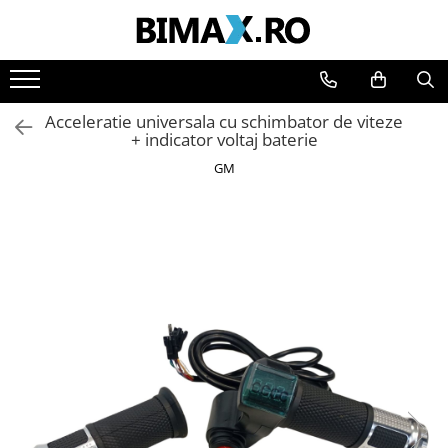
Toate Produsele
Triciclete Electrice
Acceleratie universala cu schimbator de viteze
⬇ TIPURI
+ indicator voltaj baterie
➔ Cu 1 Loc
GM
➔ Cu 2 Locuri
➔ Acoperita
➔ Adulti - Fara permis
➔ Adulti - 2 Locuri
➔ Adulti - cu Cabina
➔ Cu 3 Roti
➔ Cu Cabina
➔ Cu Cabina fara Permis
➔ Cu Cabina Inchisa
➔ Cu Remorca