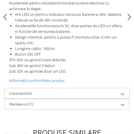
Acceleratie pentru biciclete/trotinete/scutere electrice cu
25 km/h
actionare la deget.
Are LED-uri pentru indicator tensiune baterie la 36V. (Bateria
45 km/h
trebuie sa fie de 36V nominal)
50 km/h
Acceleratiile functioneaza la 5V, doar partea de LED-uri difera
Chopper
in functie de tensiunea bateriei.
Design minimal, pentru a putea fi montata chiar si intr-un
Harley
spatiu mic.
⬇ MARCI
Lungime cablu: 160cm;
Buton ON OFF
➔ Geeli
37V-50V se aprind toate ledurile.
➔ RDB
Sub 36V se aprind 2 leduri
➔ Volta
Sub 32V se aprinde doar un LED.
➔ Z-Tech
Informatii conformitate produs
➔ Kuba
Caracteristici
PIESE DE SCHIMB
Acceleratii
Review-uri
(1)
Baterii
Baterii 48V
Baterii 60V
PRODUSE SIMILARE