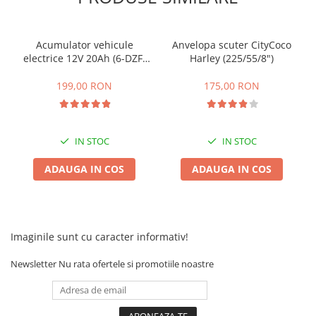
Camere
Cauciucuri
Controllere
Acumulator vehicule
Anvelopa scuter CityCoco
Incarcatoare
electrice 12V 20Ah (6-DZF-
Harley (225/55/8")
20)
Biciclete Electrice
199,00 RON
175,00 RON
⬇ TIPURI
Barbati
Dama
IN STOC
IN STOC
Ieftine
ADAUGA IN COS
ADAUGA IN COS
Pliabila
Tip Scuter
⬇ MARCI
Kuba
Imaginile sunt cu caracter informativ!
Ztech
Newsletter
Nu rata ofertele si promotiile noastre
PIESE DE SCHIMB
Acceleratii
Acumulatori