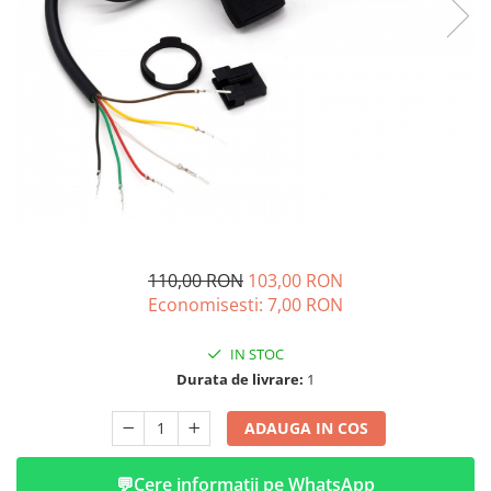
➔ Cu Remorca Fara Permis
➔ Cu Volan
➔ Fara Permis
➔ 4000W
⬇ MARCI
➔ Volta
➔ Kuba
➔ Jinpeng/AMR
➔ RDB
➔ Ruris
110,00 RON
103,00 RON
➔ Arora
Economisesti:
7,00
RON
PIESE DE SCHIMB
IN STOC
Baterii
Durata de livrare:
1
Camere
Cauciucuri
ADAUGA IN COS
Controllere
Incarcatoare
💬
Cere informatii pe WhatsApp