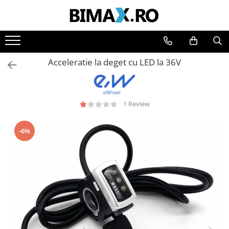
Toate Produsele
Triciclete Electrice
Acceleratie la deget cu LED la 36V
⬇ TIPURI
➔ Cu 1 Loc
➔ Cu 2 Locuri
1 Review
➔ Acoperita
➔ Adulti - Fara permis
-6%
➔ Adulti - 2 Locuri
➔ Adulti - cu Cabina
➔ Cu 3 Roti
➔ Cu Cabina
➔ Cu Cabina fara Permis
➔ Cu Cabina Inchisa
➔ Cu Remorca