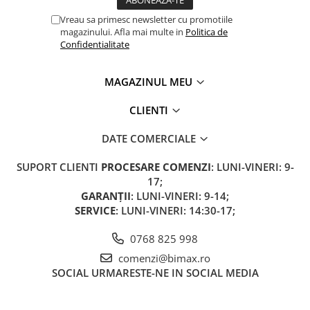
Acumulatori 24V
Vreau sa primesc newsletter cu promotiile
Acumulatori 36V
magazinului. Afla mai multe in
Politica de
Acumulatori 48V
Confidentialitate
Cauciucuri
Cauciucuri Fat Bike
MAGAZINUL MEU
Camere
CLIENTI
Controllere
Display
DATE COMERCIALE
Incarcatoare 24V
SUPORT CLIENTI
PROCESARE COMENZI
: LUNI-VINERI: 9-
Incarcatoare 36V
17;
Incarcatoare 48V
GARANȚII
: LUNI-VINERI: 9-14;
ACCESORII
SERVICE
: LUNI-VINERI: 14:30-17;
Lumini
0768 825 998
Kit Conversie
comenzi@bimax.ro
Piese Trotinete Electrice
SOCIAL
URMARESTE-NE IN SOCIAL MEDIA
PIESE UNIVERSALE
Baterie Trotineta Electrica