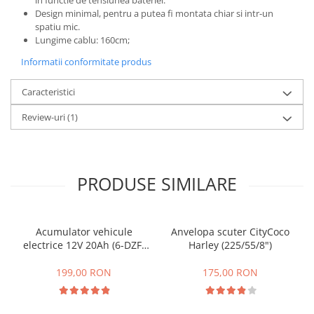
Design minimal, pentru a putea fi montata chiar si intr-un
25 km/h
spatiu mic.
45 km/h
Lungime cablu: 160cm;
50 km/h
Informatii conformitate produs
Chopper
Harley
Caracteristici
⬇ MARCI
Review-uri
(1)
➔ Geeli
➔ RDB
➔ Volta
PRODUSE SIMILARE
➔ Z-Tech
➔ Kuba
PIESE DE SCHIMB
Acumulator vehicule
Anvelopa scuter CityCoco
Acceleratii
electrice 12V 20Ah (6-DZF-
Harley (225/55/8")
20)
Baterii
199,00 RON
175,00 RON
Baterii 48V
Baterii 60V