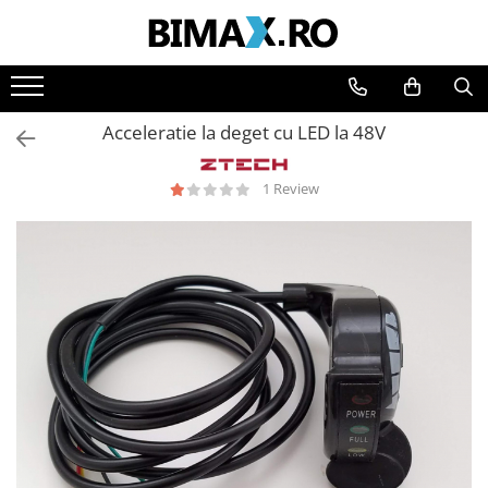
Toate Produsele
Triciclete Electrice
Acceleratie la deget cu LED la 48V
⬇ TIPURI
➔ Cu 1 Loc
1 Review
➔ Cu 2 Locuri
➔ Acoperita
➔ Adulti - Fara permis
➔ Adulti - 2 Locuri
➔ Adulti - cu Cabina
➔ Cu 3 Roti
➔ Cu Cabina
➔ Cu Cabina fara Permis
➔ Cu Cabina Inchisa
➔ Cu Remorca