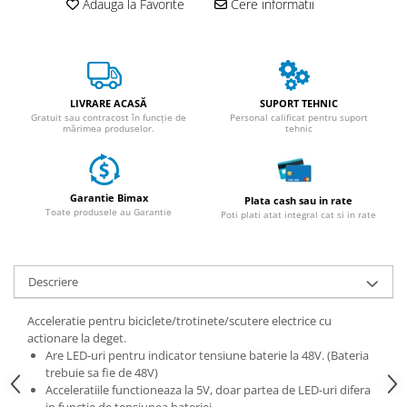
Adauga la Favorite
Cere informatii
ACCESORII
Huse
Toate accesoriile la Triciclete
Masini Electrice
LIVRARE ACASĂ
SUPORT TEHNIC
Masina Electrica RDB
Gratuit sau contracost în funcție de
Personal calificat pentru suport
mărimea produselor.
tehnic
Masina Electrica Arora
Masina Electrica 25 km/h
Masina Electrica 2 Locuri fara
Garantie Bimax
Plata cash sau in rate
Permis
Toate produsele au Garantie
Poti plati atat integral cat si in rate
Scutere Electrice
⬇ TIPURI
Descriere
Cu 2 Roti
Cu 3 Roti
Acceleratie pentru biciclete/trotinete/scutere electrice cu
Cu 3 Roti fara Permis
actionare la deget.
Are LED-uri pentru indicator tensiune baterie la 48V. (Bateria
Cu 4 Roti
trebuie sa fie de 48V)
Cu Pedale
Acceleratiile functioneaza la 5V, doar partea de LED-uri difera
Fara Permis
in functie de tensiunea bateriei.