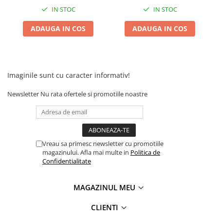
Camere
IN STOC
IN STOC
Cauciucuri
Controllere
ADAUGA IN COS
ADAUGA IN COS
Incarcatoare
Biciclete Electrice
⬇ TIPURI
Imaginile sunt cu caracter informativ!
Barbati
Dama
Newsletter
Nu rata ofertele si promotiile noastre
Ieftine
Pliabila
Tip Scuter
⬇ MARCI
Vreau sa primesc newsletter cu promotiile
magazinului. Afla mai multe in
Politica de
Kuba
Confidentialitate
Ztech
PIESE DE SCHIMB
MAGAZINUL MEU
Acceleratii
CLIENTI
Acumulatori