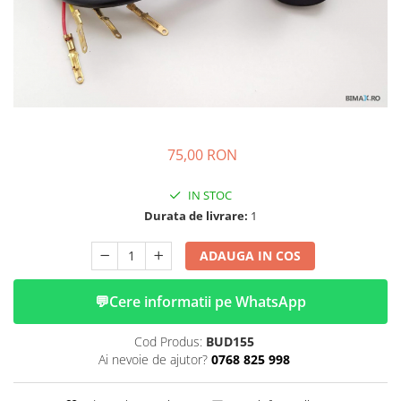
➔ Cu Remorca Fara Permis
➔ Cu Volan
➔ Fara Permis
➔ 4000W
⬇ MARCI
➔ Volta
➔ Kuba
75,00 RON
➔ Jinpeng/AMR
➔ RDB
IN STOC
Durata de livrare:
1
➔ Ruris
➔ Arora
ADAUGA IN COS
PIESE DE SCHIMB
Baterii
💬
Cere informatii pe WhatsApp
Camere
Cauciucuri
Cod Produs:
BUD155
Ai nevoie de ajutor?
0768 825 998
Controllere
Incarcatoare