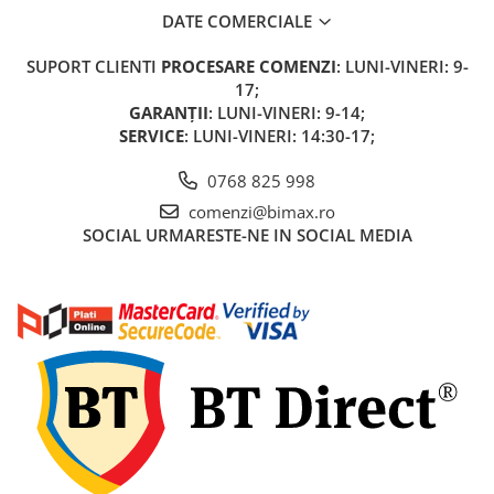
Acumulatori 24V
DATE COMERCIALE
Acumulatori 36V
SUPORT CLIENTI
PROCESARE COMENZI
: LUNI-VINERI: 9-
Acumulatori 48V
17;
Cauciucuri
GARANȚII
: LUNI-VINERI: 9-14;
Cauciucuri Fat Bike
SERVICE
: LUNI-VINERI: 14:30-17;
Camere
0768 825 998
Controllere
comenzi@bimax.ro
Display
SOCIAL
URMARESTE-NE IN SOCIAL MEDIA
Incarcatoare 24V
Incarcatoare 36V
Incarcatoare 48V
ACCESORII
Lumini
Kit Conversie
Piese Trotinete Electrice
PIESE UNIVERSALE
Baterie Trotineta Electrica