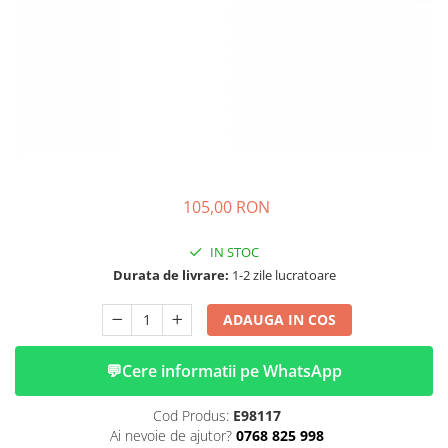
➔ Cu Remorca Fara Permis
➔ Cu Volan
➔ Fara Permis
➔ 4000W
⬇ MARCI
➔ Volta
➔ Kuba
➔ Jinpeng/AMR
105,00 RON
➔ RDB
➔ Ruris
IN STOC
➔ Arora
Durata de livrare:
1-2 zile lucratoare
PIESE DE SCHIMB
ADAUGA IN COS
Baterii
Camere
💬
Cere informatii pe WhatsApp
Cauciucuri
Controllere
Cod Produs:
E98117
Incarcatoare
Ai nevoie de ajutor?
0768 825 998