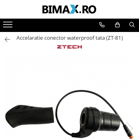
Toate Produsele
Triciclete Electrice
Accelaratie conector waterproof tata (ZT-81)
⬇ TIPURI
➔ Cu 1 Loc
➔ Cu 2 Locuri
➔ Acoperita
➔ Adulti - Fara permis
➔ Adulti - 2 Locuri
➔ Adulti - cu Cabina
➔ Cu 3 Roti
➔ Cu Cabina
➔ Cu Cabina fara Permis
➔ Cu Cabina Inchisa
➔ Cu Remorca