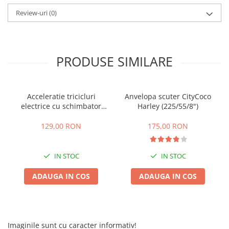
25 km/h
Review-uri
(0)
45 km/h
50 km/h
Chopper
PRODUSE SIMILARE
Harley
⬇ MARCI
➔ Geeli
Acceleratie tricicluri
Anvelopa scuter CityCoco
electrice cu schimbator
Harley (225/55/8")
➔ RDB
viteze + buton mers
➔ Volta
inainte,inapoi
129,00 RON
175,00 RON
➔ Z-Tech
➔ Kuba
IN STOC
IN STOC
PIESE DE SCHIMB
ADAUGA IN COS
ADAUGA IN COS
Acceleratii
Baterii
Baterii 48V
Baterii 60V
Imaginile sunt cu caracter informativ!