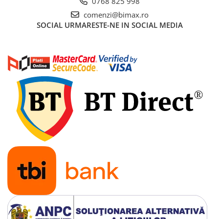
0768 825 998
Acumulatori 24V
comenzi@bimax.ro
Acumulatori 36V
SOCIAL
URMARESTE-NE IN SOCIAL MEDIA
Acumulatori 48V
Cauciucuri
Cauciucuri Fat Bike
Camere
Controllere
Display
Incarcatoare 24V
Incarcatoare 36V
Incarcatoare 48V
ACCESORII
Lumini
Kit Conversie
Piese Trotinete Electrice
PIESE UNIVERSALE
Baterie Trotineta Electrica