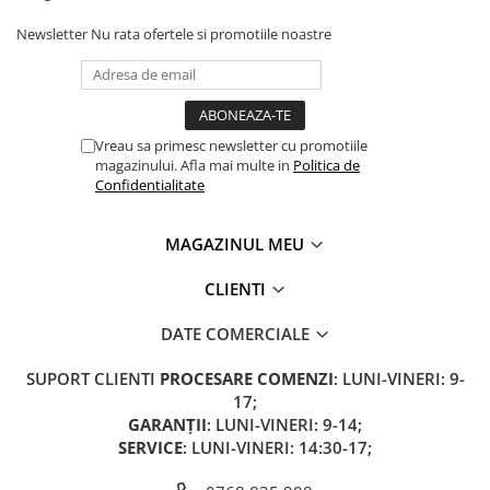
Camere
Cauciucuri
Newsletter
Nu rata ofertele si promotiile noastre
Controllere
Incarcatoare
Biciclete Electrice
⬇ TIPURI
Vreau sa primesc newsletter cu promotiile
magazinului. Afla mai multe in
Politica de
Barbati
Confidentialitate
Dama
Ieftine
MAGAZINUL MEU
Pliabila
CLIENTI
Tip Scuter
⬇ MARCI
DATE COMERCIALE
Kuba
SUPORT CLIENTI
PROCESARE COMENZI
: LUNI-VINERI: 9-
Ztech
17;
PIESE DE SCHIMB
GARANȚII
: LUNI-VINERI: 9-14;
Acceleratii
SERVICE
: LUNI-VINERI: 14:30-17;
Acumulatori