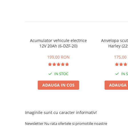
ACCESORII
Huse
Toate accesoriile la Triciclete
Masini Electrice
Masina Electrica RDB
Acumulator vehicule electrice
Anvelopa scut
Masina Electrica Arora
12V 20Ah (6-DZF-20)
Harley (22
Masina Electrica 25 km/h
199,00 RON
175,00
Masina Electrica 2 Locuri fara
Permis
IN STOC
IN 
Scutere Electrice
⬇ TIPURI
ADAUGA IN COS
ADAUGA 
Cu 2 Roti
Cu 3 Roti
Cu 3 Roti fara Permis
Imaginile sunt cu caracter informativ!
Cu 4 Roti
Cu Pedale
Newsletter
Nu rata ofertele si promotiile noastre
Fara Permis