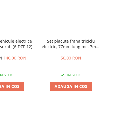
hicule electrice
Set placute frana triciclu
Incarcator
surub (6-DZF-12)
electric, 77mm lungime, 7mm
60V 2
grosime
ON
140,00 RON
50,00 RON
1
IN STOC
IN STOC
A IN COS
ADAUGA IN COS
ADA