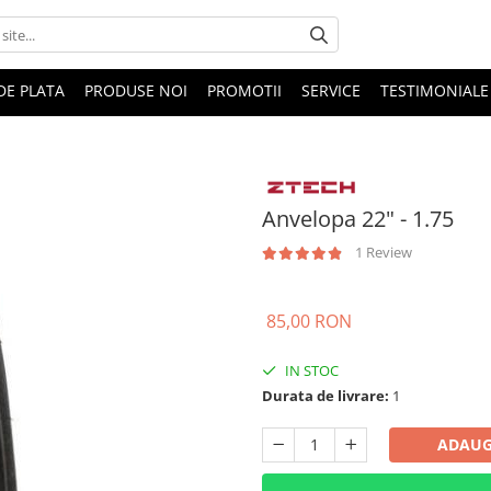
DE PLATA
PRODUSE NOI
PROMOTII
SERVICE
TESTIMONIALE
Anvelopa 22" - 1.75
1 Review
85,00 RON
IN STOC
Durata de livrare:
1
ADAUG