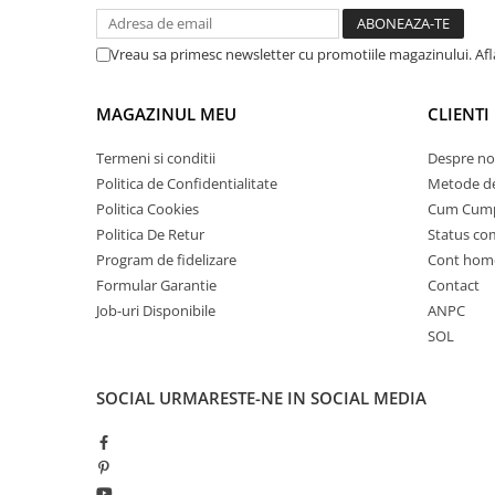
25 km/h
Vreau sa primesc newsletter cu promotiile magazinului. Af
45 km/h
50 km/h
Chopper
MAGAZINUL MEU
CLIENTI
Harley
Termeni si conditii
Despre no
⬇ MARCI
Politica de Confidentialitate
Metode de
➔ Geeli
Politica Cookies
Cum Cum
➔ RDB
Politica De Retur
Status c
Program de fidelizare
Cont hom
➔ Volta
Formular Garantie
Contact
➔ Z-Tech
Job-uri Disponibile
ANPC
➔ Kuba
SOL
PIESE DE SCHIMB
Acceleratii
SOCIAL
URMARESTE-NE IN SOCIAL MEDIA
Baterii
Baterii 48V
Baterii 60V