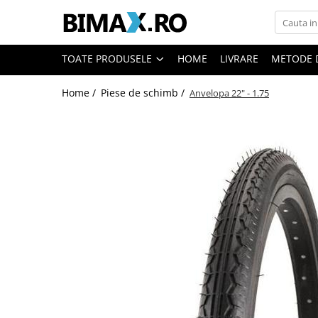
Toate Produsele
TOATE PRODUSELE
HOME
LIVRARE
METODE 
Triciclete Electrice
Home /
Piese de schimb /
Anvelopa 22" - 1.75
⬇ TIPURI
➔ Cu 1 Loc
➔ Cu 2 Locuri
➔ Acoperita
➔ Adulti - Fara permis
➔ Adulti - 2 Locuri
➔ Adulti - cu Cabina
➔ Cu 3 Roti
➔ Cu Cabina
➔ Cu Cabina fara Permis
➔ Cu Cabina Inchisa
➔ Cu Remorca