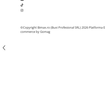
Camere
Cauciucuri
Controllere
Incarcatoare
Biciclete Electrice
©Copyright Bimax.ro (Buxi Profesional SRL) 2026
Platforma E
⬇ TIPURI
commerce by Gomag
Barbati
Dama
Ieftine
Pliabila
Tip Scuter
⬇ MARCI
Kuba
Ztech
PIESE DE SCHIMB
Acceleratii
Acumulatori