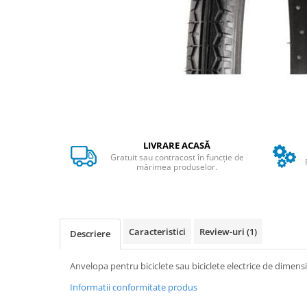
➔ Cu Remorca Fara Permis
➔ Cu Volan
➔ Fara Permis
➔ 4000W
⬇ MARCI
➔ Volta
➔ Kuba
➔ Jinpeng/AMR
LIVRARE ACASĂ
➔ RDB
Gratuit sau contracost în funcție de
➔ Ruris
mărimea produselor.
➔ Arora
PIESE DE SCHIMB
Baterii
Caracteristici
Review-uri
(1)
Descriere
Camere
Cauciucuri
Anvelopa pentru biciclete sau biciclete electrice de dimensi
Controllere
Informatii conformitate produs
Incarcatoare