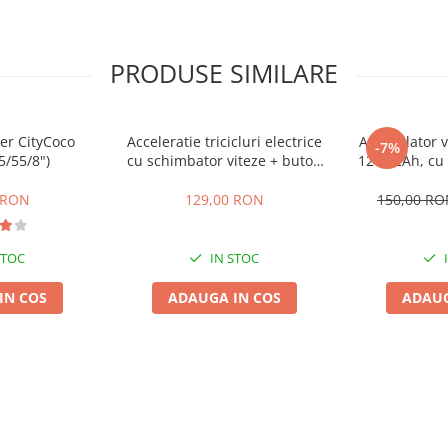
PRODUSE SIMILARE
er CityCoco
Acceleratie tricicluri electrice
Acumulator ve
-7%
5/55/8")
cu schimbator viteze + buton
12V 12Ah, cu 
mers inainte,inapoi
 RON
129,00 RON
150,00 R
STOC
IN STOC
IN COS
ADAUGA IN COS
ADAUG