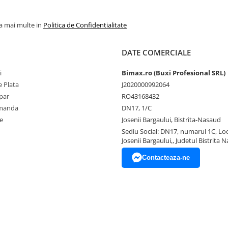
la mai multe in
Politica de Confidentialitate
DATE COMERCIALE
i
Bimax.ro (Buxi Profesional SRL)
 Plata
J2020000992064
par
RO43168432
omanda
DN17, 1/C
e
Josenii Bargaului, Bistrita-Nasaud
Sediu Social: DN17, numarul 1C, Loc
Josenii Bargaului,, Judetul Bistrita 
Contacteaza-ne