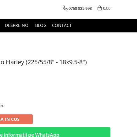
0768 825 998
0,00
DESPRE NOI
BLOG
CONTACT
 Harley (225/55/8" - 18x9.5-8")
are
A IN COS
e informatii pe WhatsApp