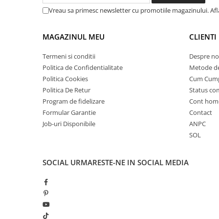
Vreau sa primesc newsletter cu promotiile magazinului. Af
25 km/h
45 km/h
MAGAZINUL MEU
CLIENTI
50 km/h
Chopper
Termeni si conditii
Despre no
Harley
Politica de Confidentialitate
Metode de
⬇ MARCI
Politica Cookies
Cum Cum
Politica De Retur
Status c
➔ Geeli
Program de fidelizare
Cont hom
➔ RDB
Formular Garantie
Contact
➔ Volta
Job-uri Disponibile
ANPC
➔ Z-Tech
SOL
➔ Kuba
PIESE DE SCHIMB
SOCIAL
URMARESTE-NE IN SOCIAL MEDIA
Acceleratii
Baterii
Baterii 48V
Baterii 60V