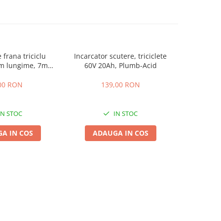
 frana triciclu
Incarcator scutere, triciclete
Acumulator
mm lungime, 7mm
60V 20Ah, Plumb-Acid
EVF-
osime
00 RON
139,00 RON
4
IN STOC
IN STOC
A IN COS
ADAUGA IN COS
ADA