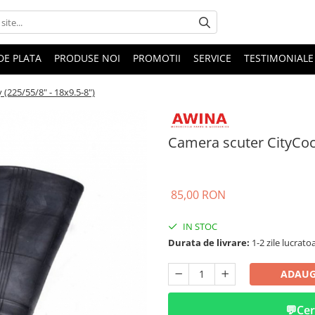
DE PLATA
PRODUSE NOI
PROMOTII
SERVICE
TESTIMONIALE
(225/55/8" - 18x9.5-8")
Camera scuter CityCoco
85,00 RON
IN STOC
Durata de livrare:
1-2 zile lucrato
ADAUG
💬
Cer