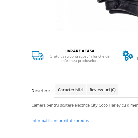
➔ Cu Remorca Fara Permis
➔ Cu Volan
➔ Fara Permis
➔ 4000W
⬇ MARCI
➔ Volta
➔ Kuba
LIVRARE ACASĂ
Gratuit sau contracost în funcție de
➔ Jinpeng/AMR
mărimea produselor.
➔ RDB
➔ Ruris
➔ Arora
Caracteristici
Review-uri
(0)
PIESE DE SCHIMB
Descriere
Baterii
Camera pentru scutere electrice City Coco Harley cu dimen
Camere
Cauciucuri
Informatii conformitate produs
Controllere
Incarcatoare