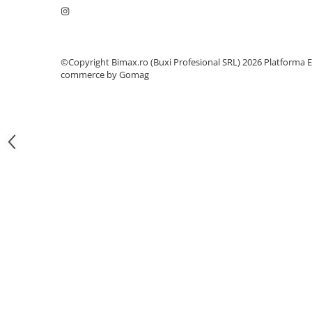
Camere
Cauciucuri
Controllere
Incarcatoare
©Copyright Bimax.ro (Buxi Profesional SRL) 2026
Platforma E
Biciclete Electrice
commerce by Gomag
⬇ TIPURI
Barbati
Dama
Ieftine
Pliabila
Tip Scuter
⬇ MARCI
Kuba
Ztech
PIESE DE SCHIMB
Acceleratii
Acumulatori