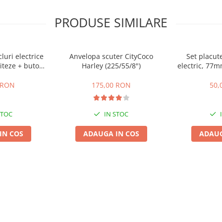
PRODUSE SIMILARE
cluri electrice
Anvelopa scuter CityCoco
Set placute
iteze + buton
Harley (225/55/8")
electric, 77
te,inapoi
gr
 RON
175,00 RON
50,
STOC
IN STOC
IN COS
ADAUGA IN COS
ADAUG