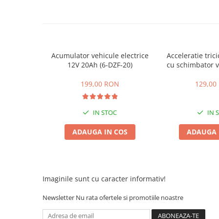
ACCESORII
Huse
Toate accesoriile la Triciclete
Masini Electrice
Acumulator vehicule electrice
Acceleratie trici
Masina Electrica RDB
12V 20Ah (6-DZF-20)
cu schimbator v
Masina Electrica Arora
mers inain
199,00 RON
129,00
Masina Electrica 25 km/h
Masina Electrica 2 Locuri fara
Permis
IN STOC
IN 
Scutere Electrice
ADAUGA IN COS
ADAUGA 
⬇ TIPURI
Cu 2 Roti
Cu 3 Roti
Imaginile sunt cu caracter informativ!
Cu 3 Roti fara Permis
Cu 4 Roti
Newsletter
Nu rata ofertele si promotiile noastre
Cu Pedale
Fara Permis