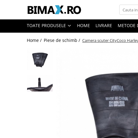
Toate Produsele
TOATE PRODUSELE
HOME
LIVRARE
METODE 
Triciclete Electrice
Home /
Piese de schimb /
Camera scuter CityCoco Harley 
⬇ TIPURI
➔ Cu 1 Loc
➔ Cu 2 Locuri
➔ Acoperita
➔ Adulti - Fara permis
➔ Adulti - 2 Locuri
➔ Adulti - cu Cabina
➔ Cu 3 Roti
➔ Cu Cabina
➔ Cu Cabina fara Permis
➔ Cu Cabina Inchisa
➔ Cu Remorca