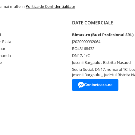
la mai multe in
Politica de Confidentialitate
DATE COMERCIALE
i
Bimax.ro (Buxi Profesional SRL)
 Plata
J2020000992064
par
RO43168432
omanda
DN17, 1/C
e
Josenii Bargaului, Bistrita-Nasaud
Sediu Social: DN17, numarul 1C, Loc
Josenii Bargaului,, Judetul Bistrita 
Contacteaza-ne