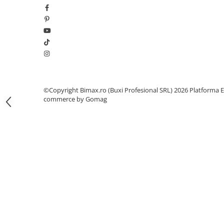
Camere
Cauciucuri
Controllere
Incarcatoare
Biciclete Electrice
⬇ TIPURI
Barbati
©Copyright Bimax.ro (Buxi Profesional SRL) 2026
Platforma E
Dama
commerce by Gomag
Ieftine
Pliabila
Tip Scuter
⬇ MARCI
Kuba
Ztech
PIESE DE SCHIMB
Acceleratii
Acumulatori