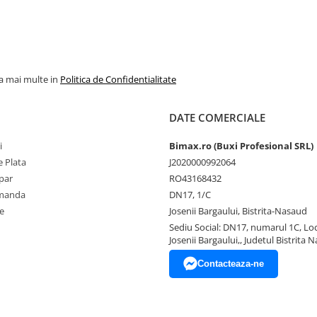
la mai multe in
Politica de Confidentialitate
DATE COMERCIALE
i
Bimax.ro (Buxi Profesional SRL)
 Plata
J2020000992064
par
RO43168432
omanda
DN17, 1/C
e
Josenii Bargaului, Bistrita-Nasaud
Sediu Social: DN17, numarul 1C, Loc
Josenii Bargaului,, Judetul Bistrita 
Contacteaza-ne