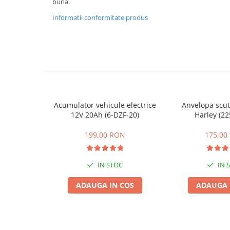
bună.
ACCESORII
Informatii conformitate produs
Huse
Toate accesoriile la Triciclete
Masini Electrice
Masina Electrica RDB
Masina Electrica Arora
Masina Electrica 25 km/h
Acumulator vehicule electrice
Anvelopa scut
Masina Electrica 2 Locuri fara
12V 20Ah (6-DZF-20)
Harley (22
Permis
Scutere Electrice
199,00 RON
175,00
⬇ TIPURI
Cu 2 Roti
IN STOC
IN 
Cu 3 Roti
ADAUGA IN COS
ADAUGA 
Cu 3 Roti fara Permis
Cu 4 Roti
Cu Pedale
Fara Permis