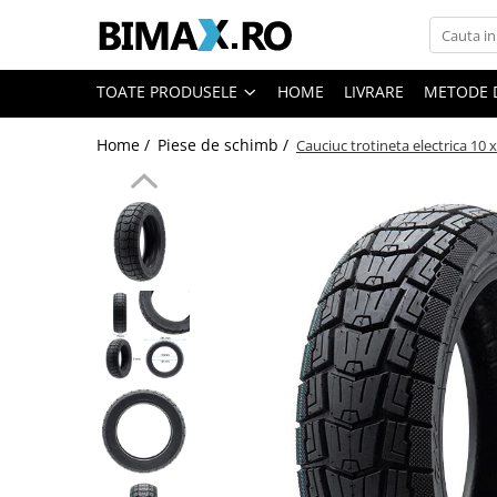
Toate Produsele
TOATE PRODUSELE
HOME
LIVRARE
METODE 
Triciclete Electrice
Home /
Piese de schimb /
Cauciuc trotineta electrica 10 x
⬇ TIPURI
➔ Cu 1 Loc
➔ Cu 2 Locuri
➔ Acoperita
➔ Adulti - Fara permis
➔ Adulti - 2 Locuri
➔ Adulti - cu Cabina
➔ Cu 3 Roti
➔ Cu Cabina
➔ Cu Cabina fara Permis
➔ Cu Cabina Inchisa
➔ Cu Remorca