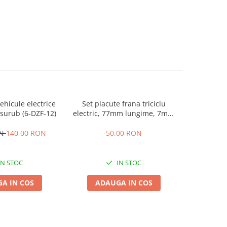
hicule electrice
Set placute frana triciclu
Incarcator
surub (6-DZF-12)
electric, 77mm lungime, 7mm
60V 2
grosime
ON
140,00 RON
50,00 RON
1
IN STOC
IN STOC
A IN COS
ADAUGA IN COS
ADA