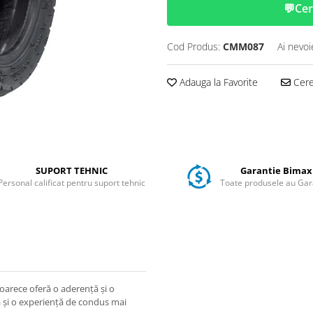
💬
Cer
Cod Produs:
CMM087
Ai nevoi
Adauga la Favorite
Cere 
SUPORT TEHNIC
Garantie Bimax
Personal calificat pentru suport tehnic
Toate produsele au Gar
eoarece oferă o aderență și o
ă și o experiență de condus mai