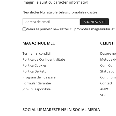
Imaginile sunt cu caracter informativ!
25 km/h
Newsletter
Nu rata ofertele si promotiile noastre
45 km/h
50 km/h
Chopper
Vreau sa primesc newsletter cu promotiile magazinului. Af
Harley
⬇ MARCI
MAGAZINUL MEU
CLIENTI
➔ Geeli
Termeni si conditii
Despre no
➔ RDB
Politica de Confidentialitate
Metode de
➔ Volta
Politica Cookies
Cum Cum
➔ Z-Tech
Politica De Retur
Status c
➔ Kuba
Program de fidelizare
Cont hom
PIESE DE SCHIMB
Formular Garantie
Contact
Job-uri Disponibile
ANPC
Acceleratii
SOL
Baterii
Baterii 48V
SOCIAL
URMARESTE-NE IN SOCIAL MEDIA
Baterii 60V