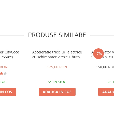
PRODUSE SIMILARE
er CityCoco
Acceleratie tricicluri electrice
Acumulator ve
-7%
5/55/8")
cu schimbator viteze + buton
12V 12Ah, cu 
mers inainte,inapoi
 RON
129,00 RON
150,00 R
STOC
IN STOC
IN COS
ADAUGA IN COS
ADAUG