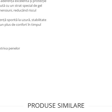
 aderență excelentă și protecție
tă cu un strat special de gel
imensiuni, reducând riscul
ență sporită la uzură, stabilitate
a un plus de confort în timpul
otriva penelor
PRODUSE SIMILARE