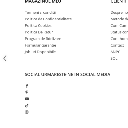
Camere
MAGAZINUL MEU
CLIENTI
Cauciucuri
Termeni si conditii
Despre no
Controllere
Politica de Confidentialitate
Metode de
Incarcatoare
Politica Cookies
Cum Cum
Biciclete Electrice
Politica De Retur
Status c
⬇ TIPURI
Program de fidelizare
Cont hom
Formular Garantie
Contact
Barbati
Job-uri Disponibile
ANPC
Dama
SOL
Ieftine
Pliabila
SOCIAL
URMARESTE-NE IN SOCIAL MEDIA
Tip Scuter
⬇ MARCI
Kuba
Ztech
PIESE DE SCHIMB
Acceleratii
Acumulatori