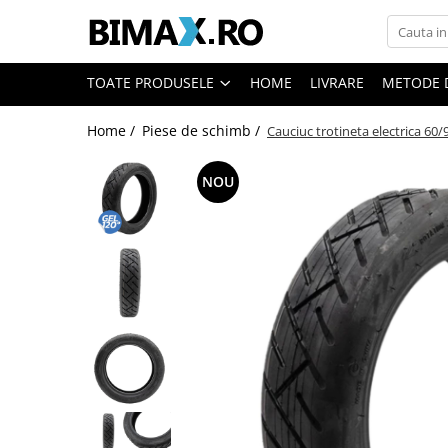
Toate Produsele
TOATE PRODUSELE
HOME
LIVRARE
METODE 
Triciclete Electrice
Home /
Piese de schimb /
Cauciuc trotineta electrica 60/
⬇ TIPURI
➔ Cu 1 Loc
NOU
➔ Cu 2 Locuri
➔ Acoperita
➔ Adulti - Fara permis
➔ Adulti - 2 Locuri
➔ Adulti - cu Cabina
➔ Cu 3 Roti
➔ Cu Cabina
➔ Cu Cabina fara Permis
➔ Cu Cabina Inchisa
➔ Cu Remorca