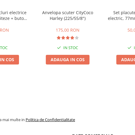
cluri electrice
Anvelopa scuter CityCoco
Set placute
iteze + buton
Harley (225/55/8")
electric, 77
te,inapoi
gr
 RON
175,00 RON
50,
STOC
IN STOC
IN COS
ADAUGA IN COS
ADAUG
la mai multe in
Politica de Confidentialitate