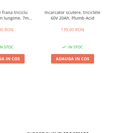
 frana triciclu
Incarcator scutere, triciclete
Acumulator
mm lungime, 7mm
60V 20Ah, Plumb-Acid
EVF-
osime
00 RON
139,00 RON
4
IN STOC
IN STOC
A IN COS
ADAUGA IN COS
ADA