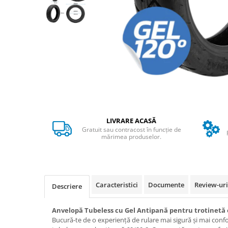
➔ Cu Remorca Fara Permis
➔ Cu Volan
➔ Fara Permis
➔ 4000W
⬇ MARCI
➔ Volta
➔ Kuba
➔ Jinpeng/AMR
➔ RDB
LIVRARE ACASĂ
➔ Ruris
Gratuit sau contracost în funcție de
➔ Arora
mărimea produselor.
PIESE DE SCHIMB
Baterii
Camere
Caracteristici
Documente
Review-ur
Descriere
Cauciucuri
Controllere
Anvelopă Tubeless cu Gel Antipană pentru trotinetă ele
Incarcatoare
Bucură-te de o experiență de rulare mai sigură și mai conf