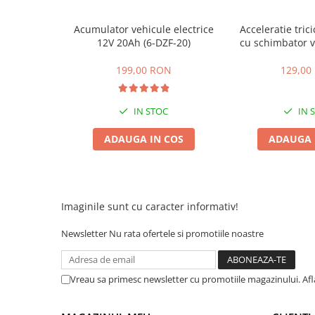
25 km/h
Acumulator vehicule electrice
Acceleratie trici
45 km/h
12V 20Ah (6-DZF-20)
cu schimbator v
50 km/h
mers inain
199,00 RON
129,00
Chopper
Harley
⬇ MARCI
IN STOC
IN 
➔ Geeli
ADAUGA IN COS
ADAUGA 
➔ RDB
➔ Volta
➔ Z-Tech
➔ Kuba
Imaginile sunt cu caracter informativ!
PIESE DE SCHIMB
Newsletter
Nu rata ofertele si promotiile noastre
Acceleratii
Baterii
Vreau sa primesc newsletter cu promotiile magazinului. Af
Baterii 48V
Baterii 60V