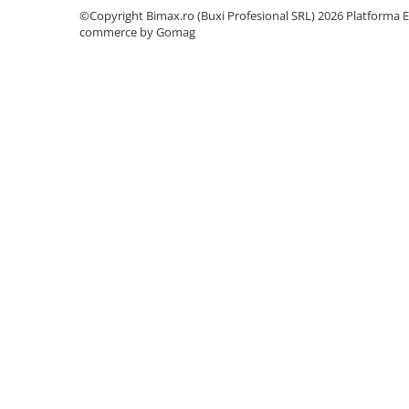
Acumulatori 24V
©Copyright Bimax.ro (Buxi Profesional SRL) 2026
Platforma E
commerce by Gomag
Acumulatori 36V
Acumulatori 48V
Cauciucuri
Cauciucuri Fat Bike
Camere
Controllere
Display
Incarcatoare 24V
Incarcatoare 36V
Incarcatoare 48V
ACCESORII
Lumini
Kit Conversie
Piese Trotinete Electrice
PIESE UNIVERSALE
Baterie Trotineta Electrica