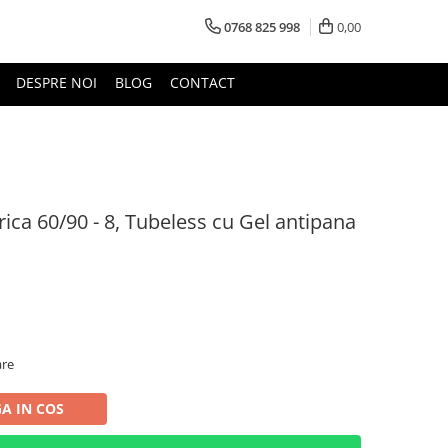
0768 825 998
0,00
DESPRE NOI
BLOG
CONTACT
rica 60/90 - 8, Tubeless cu Gel antipana
are
A IN COS