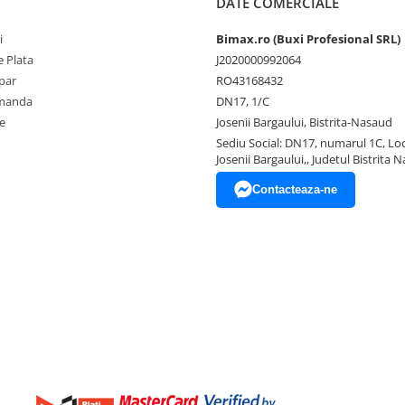
DATE COMERCIALE
i
Bimax.ro (Buxi Profesional SRL)
 Plata
J2020000992064
par
RO43168432
omanda
DN17, 1/C
e
Josenii Bargaului, Bistrita-Nasaud
Sediu Social: DN17, numarul 1C, Loc
Josenii Bargaului,, Judetul Bistrita 
Contacteaza-ne