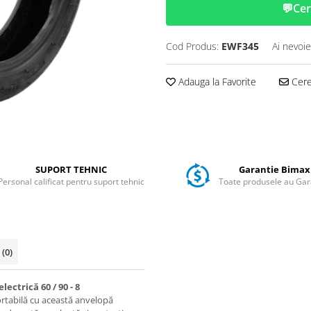
💬
Cer
Cod Produs:
EWF345
Ai nevoie
Adauga la Favorite
Cere 
SUPORT TEHNIC
Garantie Bimax
Personal calificat pentru suport tehnic
Toate produsele au Gar
i
(0)
ctrică 60 / 90 - 8
ortabilă cu această anvelopă