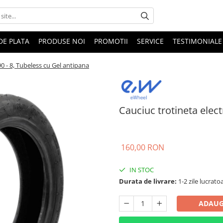
DE PLATA
PRODUSE NOI
PROMOTII
SERVICE
TESTIMONIALE
90 - 8, Tubeless cu Gel antipana
Cauciuc trotineta elect
160,00 RON
IN STOC
Durata de livrare:
1-2 zile lucrato
ADAUG