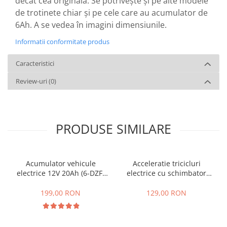
decât cea originală. Se potrivește și pe alte modele
de trotinete chiar și pe cele care au acumulator de
6Ah. A se vedea în imagini dimensiunile.
Informatii conformitate produs
Caracteristici
Review-uri
(0)
PRODUSE SIMILARE
Acumulator vehicule
Acceleratie tricicluri
electrice 12V 20Ah (6-DZF-
electrice cu schimbator
20)
viteze + buton mers
inainte,inapoi
199,00 RON
129,00 RON