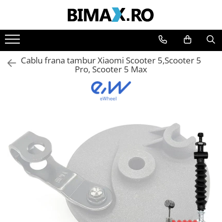
Toate Produsele
Triciclete Electrice
Cablu frana tambur Xiaomi Scooter 5,Scooter 5
⬇ TIPURI
Pro, Scooter 5 Max
➔ Cu 1 Loc
➔ Cu 2 Locuri
➔ Acoperita
➔ Adulti - Fara permis
➔ Adulti - 2 Locuri
➔ Adulti - cu Cabina
➔ Cu 3 Roti
➔ Cu Cabina
➔ Cu Cabina fara Permis
➔ Cu Cabina Inchisa
➔ Cu Remorca