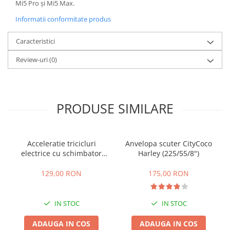
Mi5 Pro și Mi5 Max.
25 km/h
Informatii conformitate produs
45 km/h
50 km/h
Caracteristici
Chopper
Review-uri
(0)
Harley
⬇ MARCI
➔ Geeli
PRODUSE SIMILARE
➔ RDB
➔ Volta
➔ Z-Tech
Acceleratie tricicluri
Anvelopa scuter CityCoco
➔ Kuba
electrice cu schimbator
Harley (225/55/8")
PIESE DE SCHIMB
viteze + buton mers
inainte,inapoi
129,00 RON
175,00 RON
Acceleratii
Baterii
IN STOC
IN STOC
Baterii 48V
Baterii 60V
ADAUGA IN COS
ADAUGA IN COS