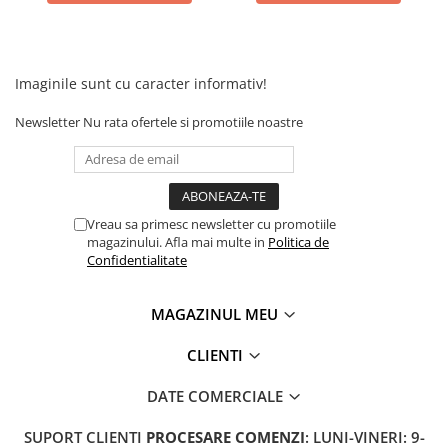
Camere
Cauciucuri
Controllere
Incarcatoare
Imaginile sunt cu caracter informativ!
Biciclete Electrice
Newsletter
Nu rata ofertele si promotiile noastre
⬇ TIPURI
Barbati
Dama
Ieftine
Vreau sa primesc newsletter cu promotiile
Pliabila
magazinului. Afla mai multe in
Politica de
Confidentialitate
Tip Scuter
⬇ MARCI
MAGAZINUL MEU
Kuba
Ztech
CLIENTI
PIESE DE SCHIMB
DATE COMERCIALE
Acceleratii
Acumulatori
SUPORT CLIENTI
PROCESARE COMENZI
: LUNI-VINERI: 9-