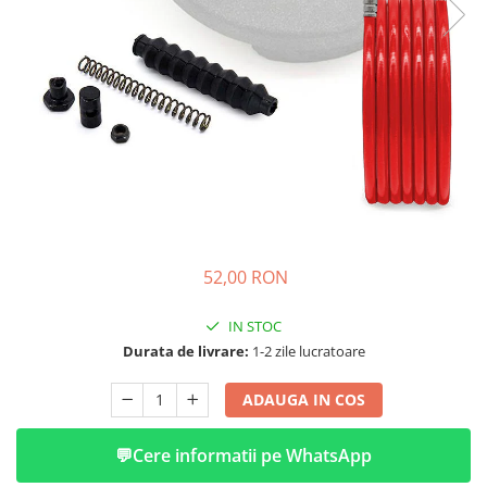
➔ Cu Remorca Fara Permis
➔ Cu Volan
➔ Fara Permis
➔ 4000W
⬇ MARCI
➔ Volta
➔ Kuba
➔ Jinpeng/AMR
➔ RDB
➔ Ruris
52,00 RON
➔ Arora
PIESE DE SCHIMB
IN STOC
Durata de livrare:
1-2 zile lucratoare
Baterii
Camere
ADAUGA IN COS
Cauciucuri
Controllere
💬
Cere informatii pe WhatsApp
Incarcatoare