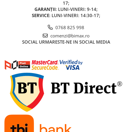
17;
Acumulatori 24V
GARANȚII
: LUNI-VINERI: 9-14;
Acumulatori 36V
SERVICE
: LUNI-VINERI: 14:30-17;
Acumulatori 48V
Cauciucuri
0768 825 998
Cauciucuri Fat Bike
comenzi@bimax.ro
SOCIAL
URMARESTE-NE IN SOCIAL MEDIA
Camere
Controllere
Display
Incarcatoare 24V
Incarcatoare 36V
Incarcatoare 48V
ACCESORII
Lumini
Kit Conversie
Piese Trotinete Electrice
PIESE UNIVERSALE
Baterie Trotineta Electrica