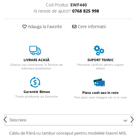
ACCESORII
Cod Produs:
EWF440
Ai nevoie de ajutor?
0768 825 998
Huse
Toate accesoriile la Triciclete
Adauga la Favorite
Cere informatii
Masini Electrice
Masina Electrica RDB
Masina Electrica Arora
Masina Electrica 25 km/h
LIVRARE ACASĂ
SUPORT TEHNIC
Masina Electrica 2 Locuri fara
Gratuit sau contracost în funcție de
Personal calificat pentru suport
mărimea produselor.
tehnic
Permis
Scutere Electrice
⬇ TIPURI
Garantie Bimax
Plata cash sau in rate
Cu 2 Roti
Toate produsele au Garantie
Poti plati atat integral cat si in rate
Cu 3 Roti
Cu 3 Roti fara Permis
Descriere
Cu 4 Roti
Cu Pedale
Cablu de frână cu tambur conceput pentru modelele Xiaomi Mi5,
Fara Permis