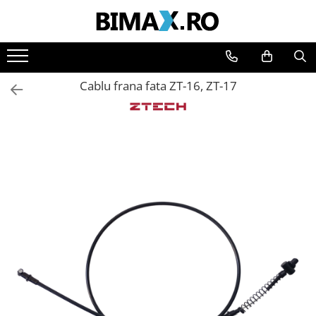
Toate Produsele
Triciclete Electrice
Cablu frana fata ZT-16, ZT-17
⬇ TIPURI
➔ Cu 1 Loc
➔ Cu 2 Locuri
➔ Acoperita
➔ Adulti - Fara permis
➔ Adulti - 2 Locuri
➔ Adulti - cu Cabina
➔ Cu 3 Roti
➔ Cu Cabina
➔ Cu Cabina fara Permis
➔ Cu Cabina Inchisa
➔ Cu Remorca