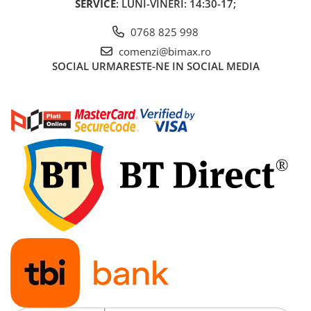
SERVICE
: LUNI-VINERI: 14:30-17;
Acumulatori 24V
Acumulatori 36V
0768 825 998
Acumulatori 48V
comenzi@bimax.ro
Cauciucuri
SOCIAL
URMARESTE-NE IN SOCIAL MEDIA
Cauciucuri Fat Bike
Camere
Controllere
Display
Incarcatoare 24V
Incarcatoare 36V
Incarcatoare 48V
ACCESORII
Lumini
Kit Conversie
Piese Trotinete Electrice
PIESE UNIVERSALE
Baterie Trotineta Electrica