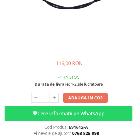
➔ Cu Remorca Fara Permis
➔ Cu Volan
➔ Fara Permis
➔ 4000W
⬇ MARCI
➔ Volta
➔ Kuba
➔ Jinpeng/AMR
116,00 RON
➔ RDB
➔ Ruris
IN STOC
➔ Arora
Durata de livrare:
1-2 zile lucratoare
PIESE DE SCHIMB
ADAUGA IN COS
Baterii
Camere
💬
Cere informatii pe WhatsApp
Cauciucuri
Controllere
Cod Produs:
E91612-A
Incarcatoare
Ai nevoie de ajutor?
0768 825 998