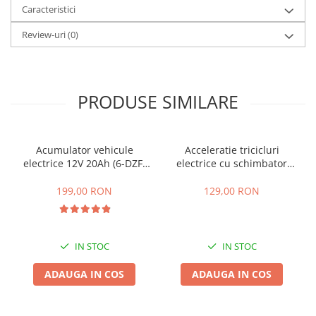
Caracteristici
25 km/h
Review-uri
(0)
45 km/h
50 km/h
Chopper
Harley
PRODUSE SIMILARE
⬇ MARCI
➔ Geeli
➔ RDB
Acumulator vehicule
Acceleratie tricicluri
electrice 12V 20Ah (6-DZF-
electrice cu schimbator
➔ Volta
20)
viteze + buton mers
➔ Z-Tech
inainte,inapoi
199,00 RON
129,00 RON
➔ Kuba
PIESE DE SCHIMB
Acceleratii
IN STOC
IN STOC
Baterii
ADAUGA IN COS
ADAUGA IN COS
Baterii 48V
Baterii 60V