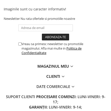
Camere
Cauciucuri
Imaginile sunt cu caracter informativ!
Controllere
Newsletter
Nu rata ofertele si promotiile noastre
Incarcatoare
Biciclete Electrice
⬇ TIPURI
Barbati
Vreau sa primesc newsletter cu promotiile
Dama
magazinului. Afla mai multe in
Politica de
Confidentialitate
Ieftine
Pliabila
MAGAZINUL MEU
Tip Scuter
⬇ MARCI
CLIENTI
Kuba
DATE COMERCIALE
Ztech
PIESE DE SCHIMB
SUPORT CLIENTI
PROCESARE COMENZI
: LUNI-VINERI: 9-
Acceleratii
17;
GARANȚII
: LUNI-VINERI: 9-14;
Acumulatori