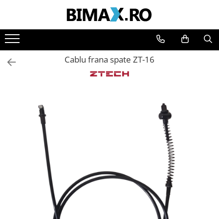
Toate Produsele
Triciclete Electrice
Cablu frana spate ZT-16
⬇ TIPURI
➔ Cu 1 Loc
➔ Cu 2 Locuri
➔ Acoperita
➔ Adulti - Fara permis
➔ Adulti - 2 Locuri
➔ Adulti - cu Cabina
➔ Cu 3 Roti
➔ Cu Cabina
➔ Cu Cabina fara Permis
➔ Cu Cabina Inchisa
➔ Cu Remorca