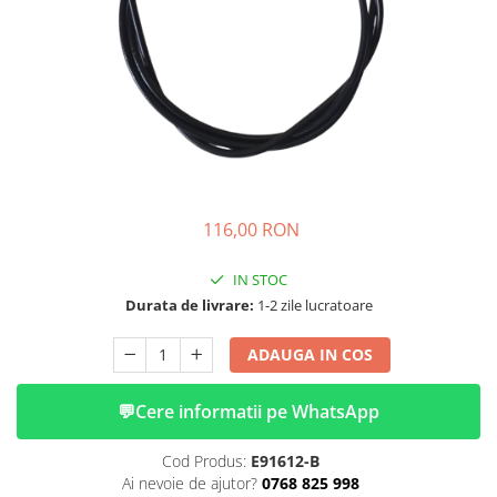
➔ Cu Remorca Fara Permis
➔ Cu Volan
➔ Fara Permis
➔ 4000W
⬇ MARCI
➔ Volta
➔ Kuba
➔ Jinpeng/AMR
116,00 RON
➔ RDB
➔ Ruris
IN STOC
➔ Arora
Durata de livrare:
1-2 zile lucratoare
PIESE DE SCHIMB
ADAUGA IN COS
Baterii
Camere
💬
Cere informatii pe WhatsApp
Cauciucuri
Controllere
Cod Produs:
E91612-B
Incarcatoare
Ai nevoie de ajutor?
0768 825 998