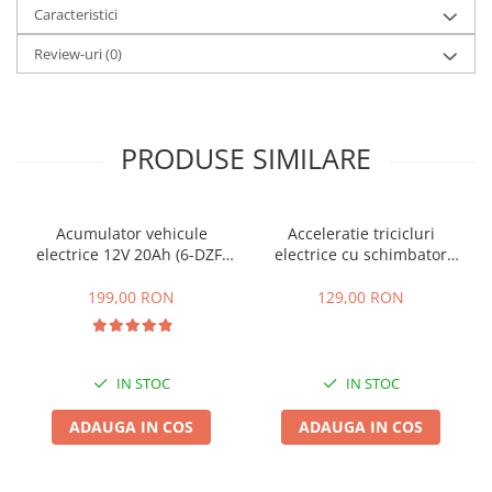
Caracteristici
25 km/h
Review-uri
(0)
45 km/h
50 km/h
Chopper
Harley
PRODUSE SIMILARE
⬇ MARCI
➔ Geeli
➔ RDB
Acumulator vehicule
Acceleratie tricicluri
electrice 12V 20Ah (6-DZF-
electrice cu schimbator
➔ Volta
20)
viteze + buton mers
➔ Z-Tech
inainte,inapoi
199,00 RON
129,00 RON
➔ Kuba
PIESE DE SCHIMB
Acceleratii
IN STOC
IN STOC
Baterii
ADAUGA IN COS
ADAUGA IN COS
Baterii 48V
Baterii 60V