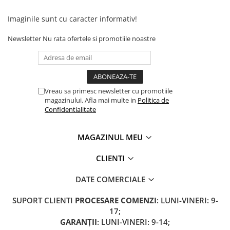
Camere
Cauciucuri
Imaginile sunt cu caracter informativ!
Controllere
Newsletter
Nu rata ofertele si promotiile noastre
Incarcatoare
Biciclete Electrice
⬇ TIPURI
Barbati
Vreau sa primesc newsletter cu promotiile
Dama
magazinului. Afla mai multe in
Politica de
Confidentialitate
Ieftine
Pliabila
MAGAZINUL MEU
Tip Scuter
⬇ MARCI
CLIENTI
Kuba
DATE COMERCIALE
Ztech
PIESE DE SCHIMB
SUPORT CLIENTI
PROCESARE COMENZI
: LUNI-VINERI: 9-
Acceleratii
17;
GARANȚII
: LUNI-VINERI: 9-14;
Acumulatori