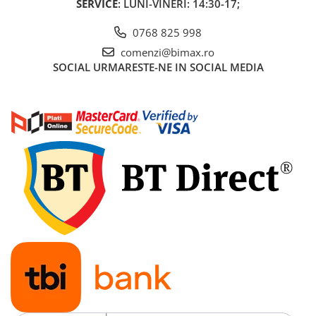
SERVICE
: LUNI-VINERI: 14:30-17;
Acumulatori 24V
Acumulatori 36V
0768 825 998
Acumulatori 48V
comenzi@bimax.ro
Cauciucuri
SOCIAL
URMARESTE-NE IN SOCIAL MEDIA
Cauciucuri Fat Bike
Camere
Controllere
Display
Incarcatoare 24V
Incarcatoare 36V
Incarcatoare 48V
ACCESORII
Lumini
Kit Conversie
Piese Trotinete Electrice
PIESE UNIVERSALE
Baterie Trotineta Electrica