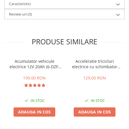
Caracteristici
25 km/h
Review-uri
(0)
45 km/h
50 km/h
Chopper
Harley
PRODUSE SIMILARE
⬇ MARCI
➔ Geeli
➔ RDB
Acumulator vehicule
Acceleratie tricicluri
electrice 12V 20Ah (6-DZF-
electrice cu schimbator
➔ Volta
20)
viteze + buton mers
➔ Z-Tech
inainte,inapoi
199,00 RON
129,00 RON
➔ Kuba
PIESE DE SCHIMB
Acceleratii
IN STOC
IN STOC
Baterii
ADAUGA IN COS
ADAUGA IN COS
Baterii 48V
Baterii 60V