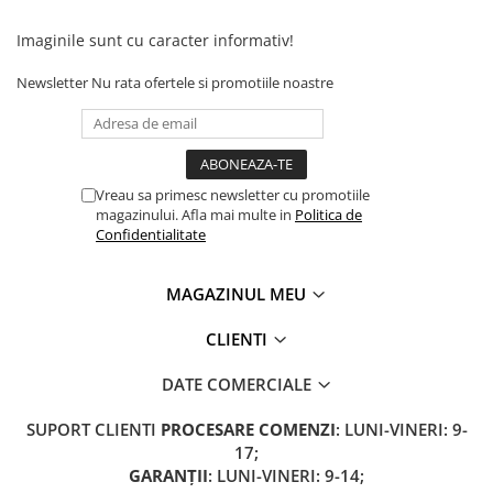
Camere
Cauciucuri
Imaginile sunt cu caracter informativ!
Controllere
Newsletter
Nu rata ofertele si promotiile noastre
Incarcatoare
Biciclete Electrice
⬇ TIPURI
Barbati
Vreau sa primesc newsletter cu promotiile
Dama
magazinului. Afla mai multe in
Politica de
Confidentialitate
Ieftine
Pliabila
MAGAZINUL MEU
Tip Scuter
⬇ MARCI
CLIENTI
Kuba
DATE COMERCIALE
Ztech
PIESE DE SCHIMB
SUPORT CLIENTI
PROCESARE COMENZI
: LUNI-VINERI: 9-
Acceleratii
17;
GARANȚII
: LUNI-VINERI: 9-14;
Acumulatori