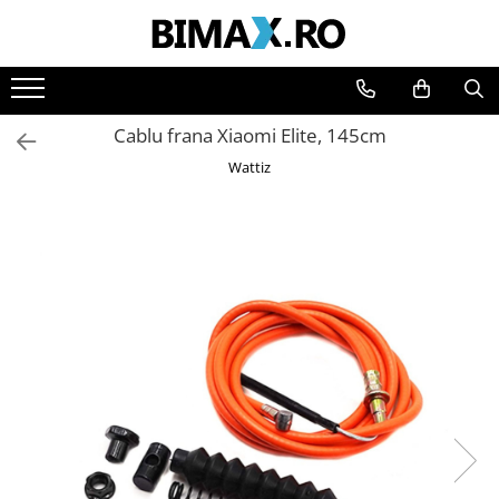
Toate Produsele
Triciclete Electrice
Cablu frana Xiaomi Elite, 145cm
⬇ TIPURI
Wattiz
➔ Cu 1 Loc
➔ Cu 2 Locuri
➔ Acoperita
➔ Adulti - Fara permis
➔ Adulti - 2 Locuri
➔ Adulti - cu Cabina
➔ Cu 3 Roti
➔ Cu Cabina
➔ Cu Cabina fara Permis
➔ Cu Cabina Inchisa
➔ Cu Remorca