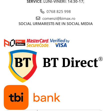
SERVICE
: LUNI-VINERI: 14:30-17;
Acumulatori 24V
Acumulatori 36V
0768 825 998
Acumulatori 48V
comenzi@bimax.ro
Cauciucuri
SOCIAL
URMARESTE-NE IN SOCIAL MEDIA
Cauciucuri Fat Bike
Camere
Controllere
Display
Incarcatoare 24V
Incarcatoare 36V
Incarcatoare 48V
ACCESORII
Lumini
Kit Conversie
Piese Trotinete Electrice
PIESE UNIVERSALE
Baterie Trotineta Electrica