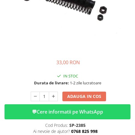
➔ Cu Remorca Fara Permis
➔ Cu Volan
➔ Fara Permis
➔ 4000W
⬇ MARCI
➔ Volta
➔ Kuba
➔ Jinpeng/AMR
33,00 RON
➔ RDB
➔ Ruris
IN STOC
➔ Arora
Durata de livrare:
1-2 zile lucratoare
PIESE DE SCHIMB
ADAUGA IN COS
Baterii
Camere
💬
Cere informatii pe WhatsApp
Cauciucuri
Controllere
Cod Produs:
SP-2385
Incarcatoare
Ai nevoie de ajutor?
0768 825 998