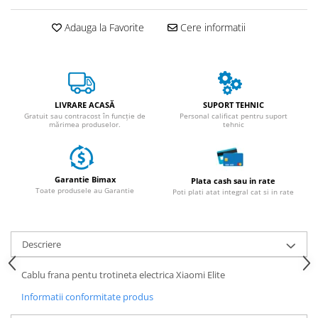
ACCESORII
Huse
Adauga la Favorite
Cere informatii
Toate accesoriile la Triciclete
Masini Electrice
Masina Electrica RDB
Masina Electrica Arora
LIVRARE ACASĂ
SUPORT TEHNIC
Gratuit sau contracost în funcție de
Personal calificat pentru suport
Masina Electrica 25 km/h
mărimea produselor.
tehnic
Masina Electrica 2 Locuri fara
Permis
Garantie Bimax
Plata cash sau in rate
Scutere Electrice
Toate produsele au Garantie
Poti plati atat integral cat si in rate
⬇ TIPURI
Cu 2 Roti
Cu 3 Roti
Descriere
Cu 3 Roti fara Permis
Cablu frana pentu trotineta electrica Xiaomi Elite
Cu 4 Roti
Informatii conformitate produs
Cu Pedale
Fara Permis