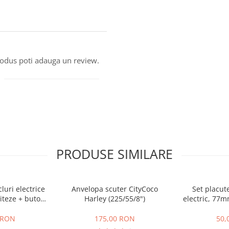
produs poti adauga un review.
PRODUSE SIMILARE
cluri electrice
Anvelopa scuter CityCoco
Set placute
iteze + buton
Harley (225/55/8")
electric, 77
te,inapoi
gr
 RON
175,00 RON
50,