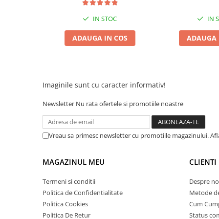
25 km/h
IN STOC
IN 
45 km/h
50 km/h
ADAUGA IN COS
ADAUGA 
Chopper
Harley
⬇ MARCI
Imaginile sunt cu caracter informativ!
➔ Geeli
➔ RDB
Newsletter
Nu rata ofertele si promotiile noastre
➔ Volta
➔ Z-Tech
Vreau sa primesc newsletter cu promotiile magazinului. Af
➔ Kuba
PIESE DE SCHIMB
MAGAZINUL MEU
CLIENTI
Acceleratii
Termeni si conditii
Despre no
Baterii
Politica de Confidentialitate
Metode de
Baterii 48V
Politica Cookies
Cum Cum
Baterii 60V
Politica De Retur
Status c