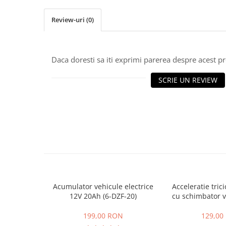
ACCESORII
Huse
Review-uri
(0)
Toate accesoriile la Triciclete
Masini Electrice
Masina Electrica RDB
Daca doresti sa iti exprimi parerea despre acest 
Masina Electrica Arora
SCRIE UN REVIEW
Masina Electrica 25 km/h
Masina Electrica 2 Locuri fara
Permis
Scutere Electrice
⬇ TIPURI
Cu 2 Roti
Cu 3 Roti
Cu 3 Roti fara Permis
Acumulator vehicule electrice
Acceleratie trici
12V 20Ah (6-DZF-20)
cu schimbator v
Cu 4 Roti
mers inain
Cu Pedale
199,00 RON
129,00
Fara Permis