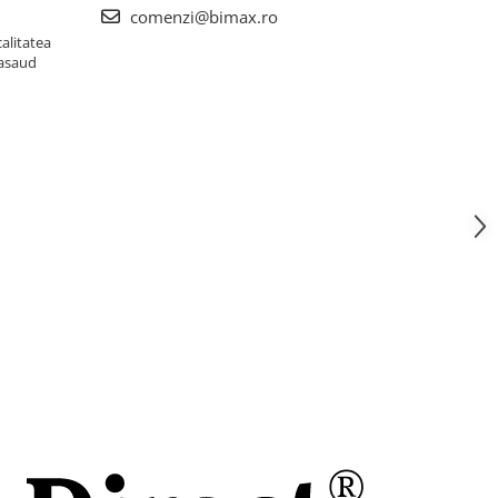
comenzi@bimax.ro
alitatea
Nasaud