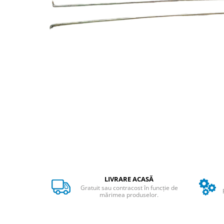
➔ Cu Remorca Fara Permis
➔ Cu Volan
➔ Fara Permis
➔ 4000W
⬇ MARCI
➔ Volta
➔ Kuba
➔ Jinpeng/AMR
➔ RDB
➔ Ruris
➔ Arora
PIESE DE SCHIMB
Baterii
Camere
LIVRARE ACASĂ
Cauciucuri
Gratuit sau contracost în funcție de
mărimea produselor.
Controllere
Incarcatoare