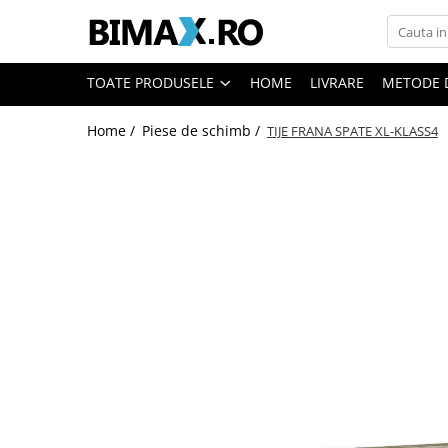
Toate Produsele
TOATE PRODUSELE
HOME
LIVRARE
METODE 
Triciclete Electrice
Home /
Piese de schimb /
TIJE FRANA SPATE XL-KLASS4
⬇ TIPURI
➔ Cu 1 Loc
➔ Cu 2 Locuri
➔ Acoperita
➔ Adulti - Fara permis
➔ Adulti - 2 Locuri
➔ Adulti - cu Cabina
➔ Cu 3 Roti
➔ Cu Cabina
➔ Cu Cabina fara Permis
➔ Cu Cabina Inchisa
➔ Cu Remorca