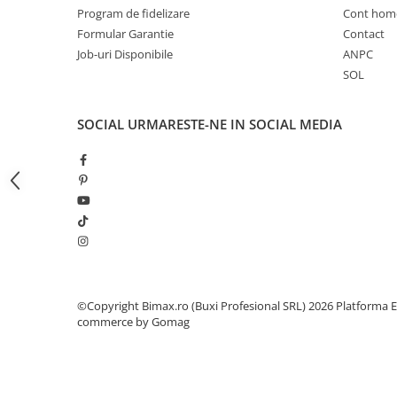
Camere
Program de fidelizare
Cont hom
Cauciucuri
Formular Garantie
Contact
Controllere
Job-uri Disponibile
ANPC
Incarcatoare
SOL
Biciclete Electrice
⬇ TIPURI
SOCIAL
URMARESTE-NE IN SOCIAL MEDIA
Barbati
Dama
Ieftine
Pliabila
Tip Scuter
⬇ MARCI
Kuba
©Copyright Bimax.ro (Buxi Profesional SRL) 2026
Platforma E
Ztech
commerce by Gomag
PIESE DE SCHIMB
Acceleratii
Acumulatori