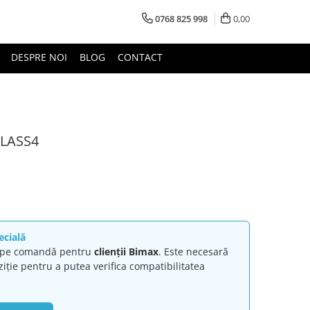
0768 825 998
0,00
DESPRE NOI
BLOG
CONTACT
KLASS4
ecială
ă pe comandă pentru
clienții Bimax
. Este necesară
ziție pentru a putea verifica compatibilitatea