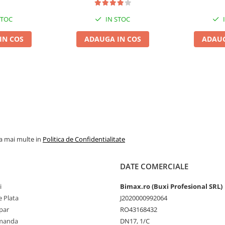
STOC
IN STOC
IN COS
ADAUGA IN COS
ADAUG
la mai multe in
Politica de Confidentialitate
DATE COMERCIALE
i
Bimax.ro (Buxi Profesional SRL)
 Plata
J2020000992064
par
RO43168432
omanda
DN17, 1/C