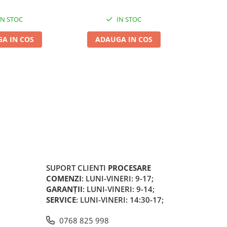
IN STOC
IN STOC
A IN COS
ADAUGA IN COS
ADA
SUPORT CLIENTI
PROCESARE
COMENZI
: LUNI-VINERI: 9-17;
GARANȚII
: LUNI-VINERI: 9-14;
SERVICE
: LUNI-VINERI: 14:30-17;
0768 825 998