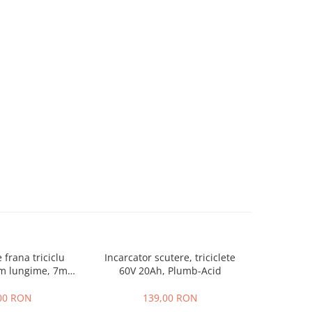
 frana triciclu
Incarcator scutere, triciclete
Baterie tric
mm lungime, 7mm
60V 20Ah, Plumb-Acid
osime
00 RON
139,00 RON
4