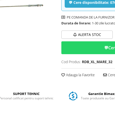
💬 Cere disponibilitate: 0
PE COMANDA DE LA FURNIZOR
Durata de livrare:
1-30 zile lucrat
ALERTA STOC
💬
Cer
Cod Produs:
RDB_XL_MARE_32
Adauga la Favorite
Cere 
SUPORT TEHNIC
Garantie Bimax
Personal calificat pentru suport tehnic
Toate produsele au Gar