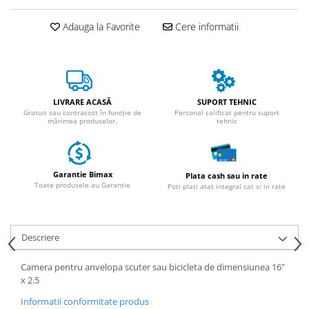
ACCESORII
Huse
Adauga la Favorite
Cere informatii
Toate accesoriile la Triciclete
Masini Electrice
Masina Electrica RDB
Masina Electrica Arora
LIVRARE ACASĂ
SUPORT TEHNIC
Gratuit sau contracost în funcție de
Personal calificat pentru suport
Masina Electrica 25 km/h
mărimea produselor.
tehnic
Masina Electrica 2 Locuri fara
Permis
Garantie Bimax
Plata cash sau in rate
Scutere Electrice
Toate produsele au Garantie
Poti plati atat integral cat si in rate
⬇ TIPURI
Cu 2 Roti
Cu 3 Roti
Descriere
Cu 3 Roti fara Permis
Camera pentru anvelopa scuter sau bicicleta de dimensiunea 16"
Cu 4 Roti
x 2.5
Cu Pedale
Informatii conformitate produs
Fara Permis