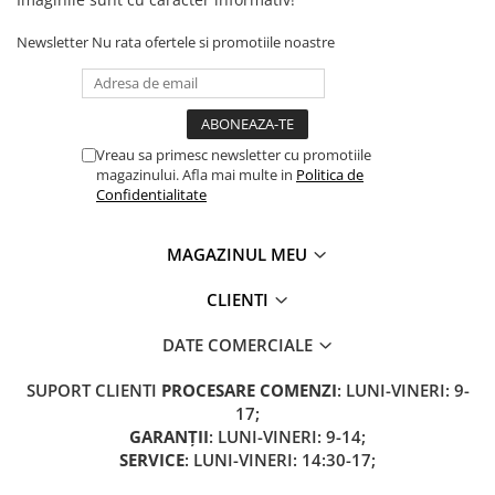
Camere
Cauciucuri
Newsletter
Nu rata ofertele si promotiile noastre
Controllere
Incarcatoare
Biciclete Electrice
⬇ TIPURI
Vreau sa primesc newsletter cu promotiile
magazinului. Afla mai multe in
Politica de
Barbati
Confidentialitate
Dama
Ieftine
MAGAZINUL MEU
Pliabila
Tip Scuter
CLIENTI
⬇ MARCI
DATE COMERCIALE
Kuba
Ztech
SUPORT CLIENTI
PROCESARE COMENZI
: LUNI-VINERI: 9-
17;
PIESE DE SCHIMB
GARANȚII
: LUNI-VINERI: 9-14;
Acceleratii
SERVICE
: LUNI-VINERI: 14:30-17;
Acumulatori