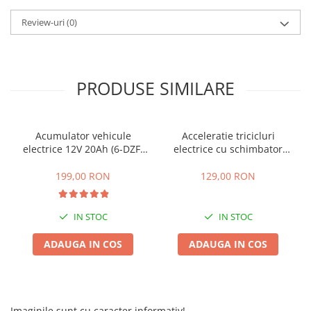
25 km/h
Review-uri
(0)
45 km/h
50 km/h
Chopper
PRODUSE SIMILARE
Harley
⬇ MARCI
➔ Geeli
Acumulator vehicule
Acceleratie tricicluri
➔ RDB
electrice 12V 20Ah (6-DZF-
electrice cu schimbator
20)
viteze + buton mers
➔ Volta
inainte,inapoi
199,00 RON
129,00 RON
➔ Z-Tech
➔ Kuba
IN STOC
IN STOC
PIESE DE SCHIMB
Acceleratii
ADAUGA IN COS
ADAUGA IN COS
Baterii
Baterii 48V
Baterii 60V
Imaginile sunt cu caracter informativ!