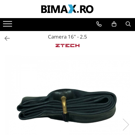
Toate Produsele
Triciclete Electrice
Camera 16" - 2.5
⬇ TIPURI
➔ Cu 1 Loc
➔ Cu 2 Locuri
➔ Acoperita
➔ Adulti - Fara permis
➔ Adulti - 2 Locuri
➔ Adulti - cu Cabina
➔ Cu 3 Roti
➔ Cu Cabina
➔ Cu Cabina fara Permis
➔ Cu Cabina Inchisa
➔ Cu Remorca