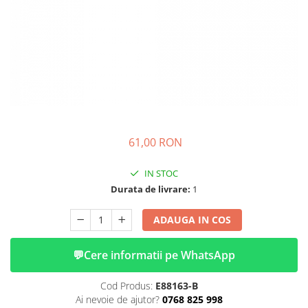
➔ Cu Remorca Fara Permis
➔ Cu Volan
➔ Fara Permis
➔ 4000W
⬇ MARCI
➔ Volta
➔ Kuba
➔ Jinpeng/AMR
61,00 RON
➔ RDB
➔ Ruris
IN STOC
➔ Arora
Durata de livrare:
1
PIESE DE SCHIMB
ADAUGA IN COS
Baterii
Camere
💬
Cere informatii pe WhatsApp
Cauciucuri
Controllere
Cod Produs:
E88163-B
Incarcatoare
Ai nevoie de ajutor?
0768 825 998