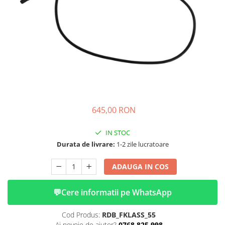
➔ Cu Remorca Fara Permis
➔ Cu Volan
➔ Fara Permis
➔ 4000W
⬇ MARCI
➔ Volta
➔ Kuba
➔ Jinpeng/AMR
➔ RDB
645,00 RON
➔ Ruris
IN STOC
➔ Arora
Durata de livrare:
1-2 zile lucratoare
PIESE DE SCHIMB
Baterii
ADAUGA IN COS
Camere
Cauciucuri
💬
Cere informatii pe WhatsApp
Controllere
Cod Produs:
RDB_FKLASS_55
Incarcatoare
Ai nevoie de ajutor?
0768 825 998