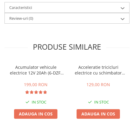
25 km/h
Caracteristici
45 km/h
Review-uri
(0)
50 km/h
Chopper
Harley
PRODUSE SIMILARE
⬇ MARCI
➔ Geeli
➔ RDB
Acumulator vehicule
Acceleratie tricicluri
➔ Volta
electrice 12V 20Ah (6-DZF-
electrice cu schimbator
20)
viteze + buton mers
➔ Z-Tech
inainte,inapoi
199,00 RON
129,00 RON
➔ Kuba
PIESE DE SCHIMB
IN STOC
IN STOC
Acceleratii
Baterii
ADAUGA IN COS
ADAUGA IN COS
Baterii 48V
Baterii 60V