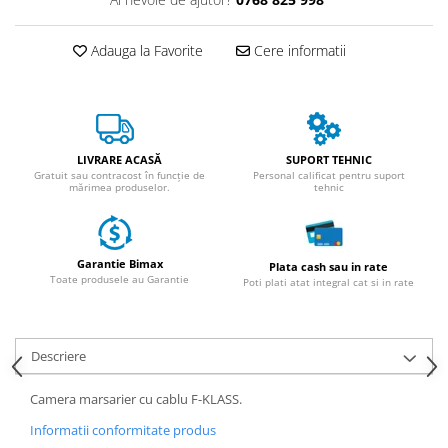
ACCESORII
Huse
Adauga la Favorite
Cere informatii
Toate accesoriile la Triciclete
Masini Electrice
Masina Electrica RDB
Masina Electrica Arora
LIVRARE ACASĂ
SUPORT TEHNIC
Gratuit sau contracost în funcție de
Personal calificat pentru suport
Masina Electrica 25 km/h
mărimea produselor.
tehnic
Masina Electrica 2 Locuri fara
Permis
Scutere Electrice
Garantie Bimax
Plata cash sau in rate
Toate produsele au Garantie
Poti plati atat integral cat si in rate
⬇ TIPURI
Cu 2 Roti
Cu 3 Roti
Descriere
Cu 3 Roti fara Permis
Cu 4 Roti
Camera marsarier cu cablu F-KLASS.
Cu Pedale
Informatii conformitate produs
Fara Permis