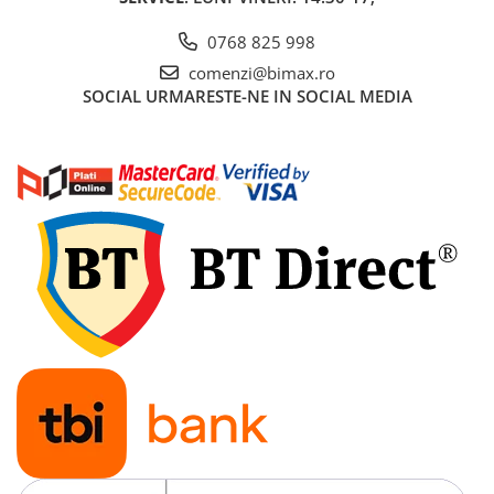
Acumulatori 24V
0768 825 998
Acumulatori 36V
Acumulatori 48V
comenzi@bimax.ro
SOCIAL
URMARESTE-NE IN SOCIAL MEDIA
Cauciucuri
Cauciucuri Fat Bike
Camere
Controllere
Display
Incarcatoare 24V
Incarcatoare 36V
Incarcatoare 48V
ACCESORII
Lumini
Kit Conversie
Piese Trotinete Electrice
PIESE UNIVERSALE
Baterie Trotineta Electrica