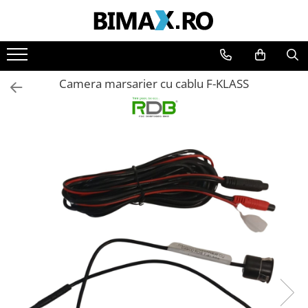
Toate Produsele
Triciclete Electrice
Camera marsarier cu cablu F-KLASS
⬇ TIPURI
➔ Cu 1 Loc
➔ Cu 2 Locuri
➔ Acoperita
➔ Adulti - Fara permis
➔ Adulti - 2 Locuri
➔ Adulti - cu Cabina
➔ Cu 3 Roti
➔ Cu Cabina
➔ Cu Cabina fara Permis
➔ Cu Cabina Inchisa
➔ Cu Remorca