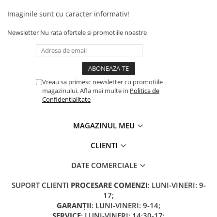
Camere
Imaginile sunt cu caracter informativ!
Cauciucuri
Controllere
Newsletter
Nu rata ofertele si promotiile noastre
Incarcatoare
Biciclete Electrice
⬇ TIPURI
Barbati
Vreau sa primesc newsletter cu promotiile
magazinului. Afla mai multe in
Politica de
Dama
Confidentialitate
Ieftine
Pliabila
MAGAZINUL MEU
Tip Scuter
⬇ MARCI
CLIENTI
Kuba
DATE COMERCIALE
Ztech
PIESE DE SCHIMB
SUPORT CLIENTI
PROCESARE COMENZI
: LUNI-VINERI: 9-
17;
Acceleratii
GARANȚII
: LUNI-VINERI: 9-14;
Acumulatori
SERVICE
: LUNI-VINERI: 14:30-17;