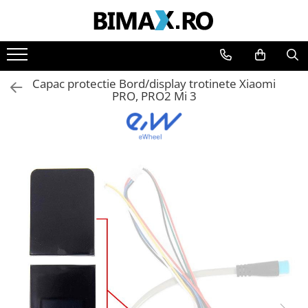
Toate Produsele
Triciclete Electrice
Capac protectie Bord/display trotinete Xiaomi
⬇ TIPURI
PRO, PRO2 Mi 3
➔ Cu 1 Loc
➔ Cu 2 Locuri
➔ Acoperita
➔ Adulti - Fara permis
➔ Adulti - 2 Locuri
➔ Adulti - cu Cabina
➔ Cu 3 Roti
➔ Cu Cabina
➔ Cu Cabina fara Permis
➔ Cu Cabina Inchisa
➔ Cu Remorca