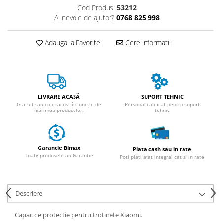
ACCESORII
Cod Produs:
53212
Ai nevoie de ajutor?
0768 825 998
Huse
Toate accesoriile la Triciclete
Adauga la Favorite
Cere informatii
Masini Electrice
Masina Electrica RDB
Masina Electrica Arora
Masina Electrica 25 km/h
LIVRARE ACASĂ
SUPORT TEHNIC
Masina Electrica 2 Locuri fara
Gratuit sau contracost în funcție de
Personal calificat pentru suport
mărimea produselor.
tehnic
Permis
Scutere Electrice
⬇ TIPURI
Garantie Bimax
Plata cash sau in rate
Cu 2 Roti
Toate produsele au Garantie
Poti plati atat integral cat si in rate
Cu 3 Roti
Cu 3 Roti fara Permis
Descriere
Cu 4 Roti
Cu Pedale
Capac de protectie pentru trotinete Xiaomi.
Fara Permis