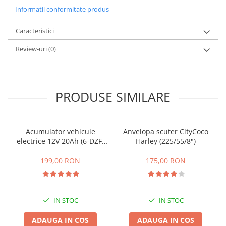
Informatii conformitate produs
25 km/h
45 km/h
Caracteristici
50 km/h
Review-uri
(0)
Chopper
Harley
⬇ MARCI
PRODUSE SIMILARE
➔ Geeli
➔ RDB
➔ Volta
Acumulator vehicule
Anvelopa scuter CityCoco
➔ Z-Tech
electrice 12V 20Ah (6-DZF-
Harley (225/55/8")
➔ Kuba
20)
PIESE DE SCHIMB
199,00 RON
175,00 RON
Acceleratii
Baterii
IN STOC
IN STOC
Baterii 48V
Baterii 60V
ADAUGA IN COS
ADAUGA IN COS