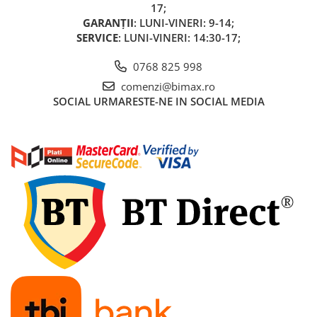
17;
Acumulatori 24V
GARANȚII
: LUNI-VINERI: 9-14;
Acumulatori 36V
SERVICE
: LUNI-VINERI: 14:30-17;
Acumulatori 48V
Cauciucuri
0768 825 998
Cauciucuri Fat Bike
comenzi@bimax.ro
Camere
SOCIAL
URMARESTE-NE IN SOCIAL MEDIA
Controllere
Display
Incarcatoare 24V
Incarcatoare 36V
Incarcatoare 48V
ACCESORII
Lumini
Kit Conversie
Piese Trotinete Electrice
PIESE UNIVERSALE
Baterie Trotineta Electrica