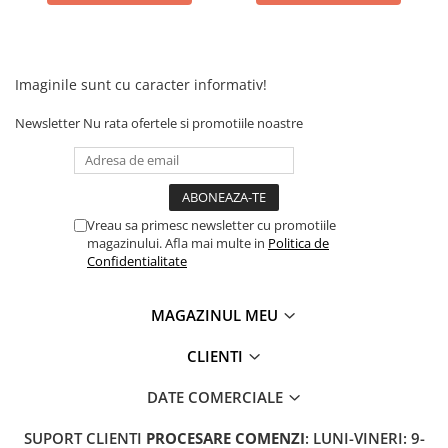
Camere
Cauciucuri
Controllere
Incarcatoare
Imaginile sunt cu caracter informativ!
Biciclete Electrice
Newsletter
Nu rata ofertele si promotiile noastre
⬇ TIPURI
Barbati
Dama
Ieftine
Vreau sa primesc newsletter cu promotiile
Pliabila
magazinului. Afla mai multe in
Politica de
Confidentialitate
Tip Scuter
⬇ MARCI
MAGAZINUL MEU
Kuba
Ztech
CLIENTI
PIESE DE SCHIMB
DATE COMERCIALE
Acceleratii
Acumulatori
SUPORT CLIENTI
PROCESARE COMENZI
: LUNI-VINERI: 9-