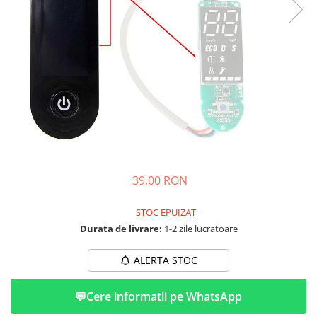
➔ Cu Remorca Fara Permis
➔ Cu Volan
➔ Fara Permis
➔ 4000W
⬇ MARCI
➔ Volta
➔ Kuba
➔ Jinpeng/AMR
➔ RDB
➔ Ruris
39,00 RON
➔ Arora
PIESE DE SCHIMB
STOC EPUIZAT
Durata de livrare:
1-2 zile lucratoare
Baterii
Camere
ALERTA STOC
Cauciucuri
Controllere
💬
Cere informatii pe WhatsApp
Incarcatoare