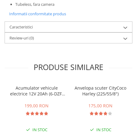
Tubeless, fara camera
25 km/h
Informatii conformitate produs
45 km/h
50 km/h
Caracteristici
Chopper
Review-uri
(0)
Harley
⬇ MARCI
➔ Geeli
➔ RDB
PRODUSE SIMILARE
➔ Volta
➔ Z-Tech
Acumulator vehicule
Anvelopa scuter CityCoco
➔ Kuba
electrice 12V 20Ah (6-DZF-
Harley (225/55/8")
PIESE DE SCHIMB
20)
199,00 RON
175,00 RON
Acceleratii
Baterii
Baterii 48V
Baterii 60V
IN STOC
IN STOC