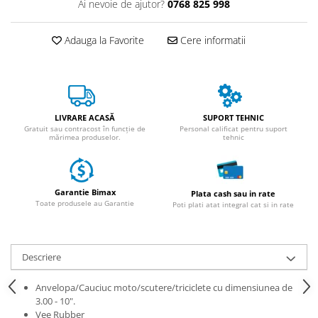
Ai nevoie de ajutor?
0768 825 998
ACCESORII
Huse
Adauga la Favorite
Cere informatii
Toate accesoriile la Triciclete
Masini Electrice
Masina Electrica RDB
Masina Electrica Arora
LIVRARE ACASĂ
SUPORT TEHNIC
Masina Electrica 25 km/h
Gratuit sau contracost în funcție de
Personal calificat pentru suport
mărimea produselor.
tehnic
Masina Electrica 2 Locuri fara
Permis
Scutere Electrice
Garantie Bimax
Plata cash sau in rate
⬇ TIPURI
Toate produsele au Garantie
Poti plati atat integral cat si in rate
Cu 2 Roti
Cu 3 Roti
Descriere
Cu 3 Roti fara Permis
Cu 4 Roti
Anvelopa/Cauciuc moto/scutere/triciclete cu dimensiunea de
Cu Pedale
3.00 - 10".
Vee Rubber
Fara Permis