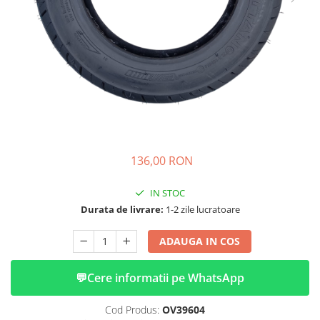
➔ Cu Remorca Fara Permis
➔ Cu Volan
➔ Fara Permis
➔ 4000W
⬇ MARCI
➔ Volta
➔ Kuba
➔ Jinpeng/AMR
➔ RDB
136,00 RON
➔ Ruris
➔ Arora
IN STOC
PIESE DE SCHIMB
Durata de livrare:
1-2 zile lucratoare
Baterii
ADAUGA IN COS
Camere
Cauciucuri
💬
Cere informatii pe WhatsApp
Controllere
Incarcatoare
Cod Produs:
OV39604