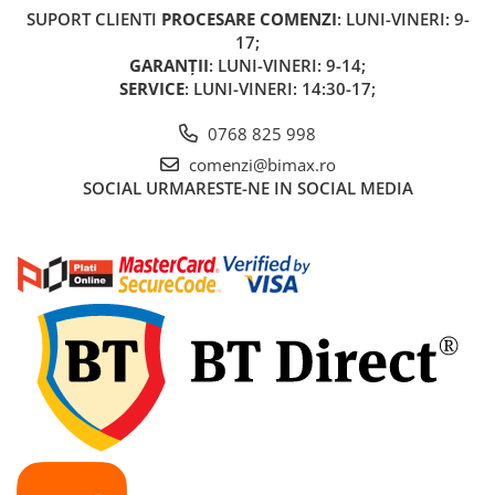
Acumulatori 24V
SUPORT CLIENTI
PROCESARE COMENZI
: LUNI-VINERI: 9-
Acumulatori 36V
17;
GARANȚII
: LUNI-VINERI: 9-14;
Acumulatori 48V
SERVICE
: LUNI-VINERI: 14:30-17;
Cauciucuri
Cauciucuri Fat Bike
0768 825 998
Camere
comenzi@bimax.ro
Controllere
SOCIAL
URMARESTE-NE IN SOCIAL MEDIA
Display
Incarcatoare 24V
Incarcatoare 36V
Incarcatoare 48V
ACCESORII
Lumini
Kit Conversie
Piese Trotinete Electrice
PIESE UNIVERSALE
Baterie Trotineta Electrica