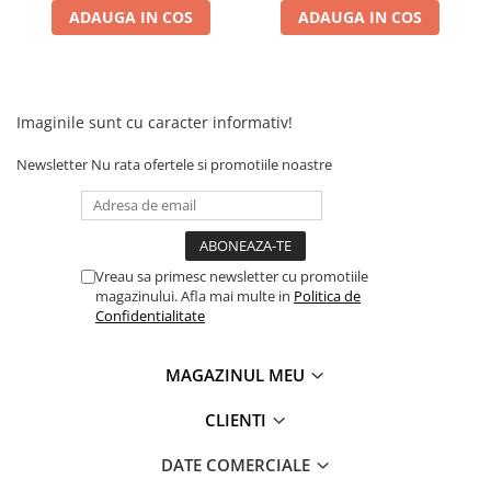
Camere
ADAUGA IN COS
ADAUGA IN COS
Cauciucuri
Controllere
Incarcatoare
Biciclete Electrice
Imaginile sunt cu caracter informativ!
⬇ TIPURI
Newsletter
Nu rata ofertele si promotiile noastre
Barbati
Dama
Ieftine
Pliabila
Vreau sa primesc newsletter cu promotiile
Tip Scuter
magazinului. Afla mai multe in
Politica de
Confidentialitate
⬇ MARCI
Kuba
MAGAZINUL MEU
Ztech
PIESE DE SCHIMB
CLIENTI
Acceleratii
DATE COMERCIALE
Acumulatori