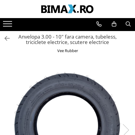
Toate Produsele
Triciclete Electrice
Anvelopa 3.00 - 10" fara camera, tubeless,
⬇ TIPURI
triciclete electrice, scutere electrice
➔ Cu 1 Loc
Vee Rubber
➔ Cu 2 Locuri
➔ Acoperita
➔ Adulti - Fara permis
➔ Adulti - 2 Locuri
➔ Adulti - cu Cabina
➔ Cu 3 Roti
➔ Cu Cabina
➔ Cu Cabina fara Permis
➔ Cu Cabina Inchisa
➔ Cu Remorca