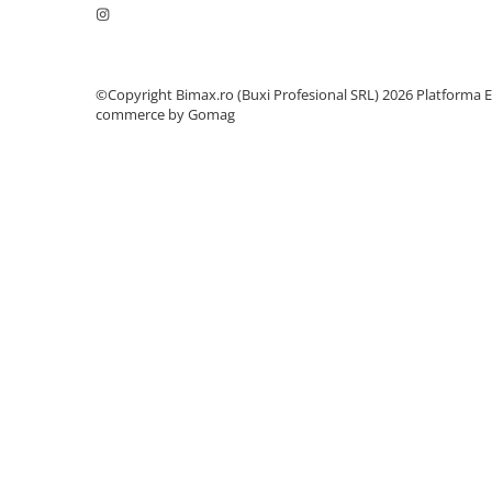
Acumulatori 24V
Acumulatori 36V
Acumulatori 48V
©Copyright Bimax.ro (Buxi Profesional SRL) 2026
Platforma E
Cauciucuri
commerce by Gomag
Cauciucuri Fat Bike
Camere
Controllere
Display
Incarcatoare 24V
Incarcatoare 36V
Incarcatoare 48V
ACCESORII
Lumini
Kit Conversie
Piese Trotinete Electrice
PIESE UNIVERSALE
Baterie Trotineta Electrica