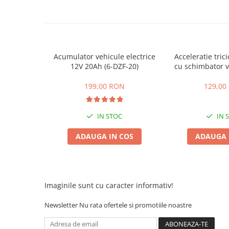
25 km/h
45 km/h
50 km/h
Chopper
Acumulator vehicule electrice
Acceleratie trici
Harley
12V 20Ah (6-DZF-20)
cu schimbator v
mers inain
⬇ MARCI
199,00 RON
129,00
➔ Geeli
➔ RDB
IN STOC
IN 
➔ Volta
➔ Z-Tech
ADAUGA IN COS
ADAUGA 
➔ Kuba
PIESE DE SCHIMB
Acceleratii
Imaginile sunt cu caracter informativ!
Baterii
Baterii 48V
Newsletter
Nu rata ofertele si promotiile noastre
Baterii 60V