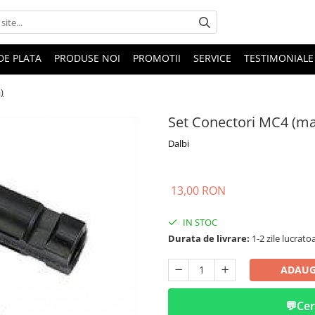
DE PLATA
PRODUSE NOI
PROMOTII
SERVICE
TESTIMONIALE
)
Set Conectori MC4 (m
Dalbi
13,00 RON
IN STOC
Durata de livrare:
1-2 zile lucrato
ADAUG
💬
Cer