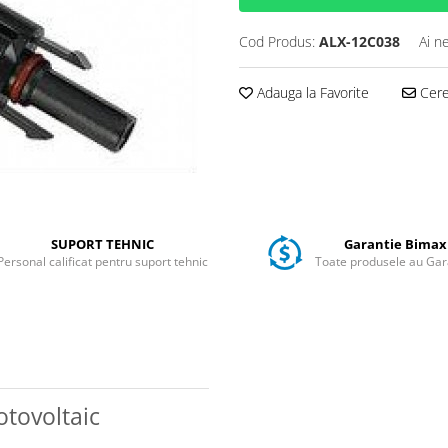
Cod Produs:
ALX-12C038
Ai n
Adauga la Favorite
Cere 
SUPORT TEHNIC
Garantie Bimax
Personal calificat pentru suport tehnic
Toate produsele au Gar
otovoltaic