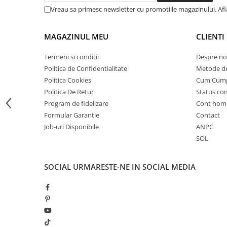
Camere
Vreau sa primesc newsletter cu promotiile magazinului. Af
Cauciucuri
Controllere
MAGAZINUL MEU
CLIENTI
Incarcatoare
Biciclete Electrice
Termeni si conditii
Despre no
⬇ TIPURI
Politica de Confidentialitate
Metode de
Politica Cookies
Cum Cum
Barbati
Politica De Retur
Status c
Dama
Program de fidelizare
Cont hom
Ieftine
Formular Garantie
Contact
Pliabila
Job-uri Disponibile
ANPC
Tip Scuter
SOL
⬇ MARCI
Kuba
SOCIAL
URMARESTE-NE IN SOCIAL MEDIA
Ztech
PIESE DE SCHIMB
Acceleratii
Acumulatori