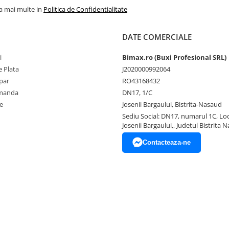
la mai multe in
Politica de Confidentialitate
DATE COMERCIALE
i
Bimax.ro (Buxi Profesional SRL)
 Plata
J2020000992064
par
RO43168432
omanda
DN17, 1/C
e
Josenii Bargaului, Bistrita-Nasaud
Sediu Social: DN17, numarul 1C, Loc
Josenii Bargaului,, Judetul Bistrita 
Contacteaza-ne