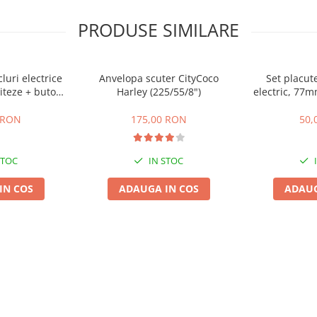
PRODUSE SIMILARE
cluri electrice
Anvelopa scuter CityCoco
Set placute
iteze + buton
Harley (225/55/8")
electric, 77
te,inapoi
gr
 RON
175,00 RON
50,
STOC
IN STOC
IN COS
ADAUGA IN COS
ADAUG