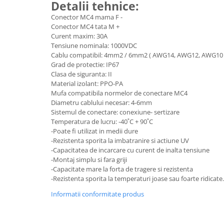
Detalii tehnice:
ACCESORII
Conector MC4 mama F -
Huse
Conector MC4 tata M +
Toate accesoriile la Triciclete
Curent maxim: 30A
Masini Electrice
Tensiune nominala: 1000VDC
Cablu compatibil: 4mm2 / 6mm2 ( AWG14, AWG12, AWG10 
Masina Electrica RDB
Grad de protectie: IP67
Masina Electrica Arora
Clasa de siguranta: II
Material izolant: PPO-PA
Masina Electrica 25 km/h
Mufa compatibila normelor de conectare MC4
Diametru cablului necesar: 4-6mm
Masina Electrica 2 Locuri fara
Sistemul de conectare: conexiune- sertizare
Permis
Temperatura de lucru: -40˚C + 90˚C
Scutere Electrice
-Poate fi utilizat in medii dure
-Rezistenta sporita la imbatranire si actiune UV
⬇ TIPURI
-Capacitatea de incarcare cu curent de inalta tensiune
Cu 2 Roti
-Montaj simplu si fara griji
-Capacitate mare la forta de tragere si rezistenta
Cu 3 Roti
-Rezistenta sporita la temperaturi joase sau foarte ridicate.
Cu 3 Roti fara Permis
Informatii conformitate produs
Cu 4 Roti
Cu Pedale
Fara Permis