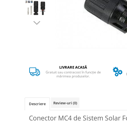
➔ Cu Remorca Fara Permis
➔ Cu Volan
➔ Fara Permis
➔ 4000W
⬇ MARCI
➔ Volta
➔ Kuba
➔ Jinpeng/AMR
➔ RDB
LIVRARE ACASĂ
➔ Ruris
Gratuit sau contracost în funcție de
➔ Arora
mărimea produselor.
PIESE DE SCHIMB
Baterii
Camere
Review-uri
(0)
Descriere
Cauciucuri
Controllere
Conector MC4 de Sistem Solar F
Incarcatoare