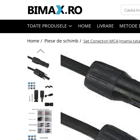
Toate Produsele
TOATE PRODUSELE
HOME
LIVRARE
METODE 
Triciclete Electrice
Home /
Piese de schimb /
Set Conectori MC4 (mama tata
⬇ TIPURI
➔ Cu 1 Loc
➔ Cu 2 Locuri
➔ Acoperita
➔ Adulti - Fara permis
➔ Adulti - 2 Locuri
➔ Adulti - cu Cabina
➔ Cu 3 Roti
➔ Cu Cabina
➔ Cu Cabina fara Permis
➔ Cu Cabina Inchisa
➔ Cu Remorca