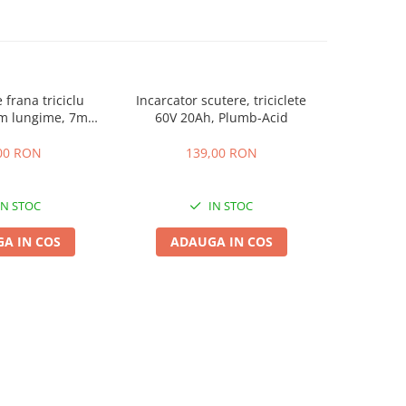
 frana triciclu
Incarcator scutere, triciclete
Acumulator
mm lungime, 7mm
60V 20Ah, Plumb-Acid
EVF-
osime
00 RON
139,00 RON
4
IN STOC
IN STOC
A IN COS
ADAUGA IN COS
ADA