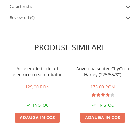
Caracteristici
25 km/h
45 km/h
Review-uri
(0)
50 km/h
Chopper
Harley
PRODUSE SIMILARE
⬇ MARCI
➔ Geeli
➔ RDB
Acceleratie tricicluri
Anvelopa scuter CityCoco
➔ Volta
electrice cu schimbator
Harley (225/55/8")
viteze + buton mers
➔ Z-Tech
inainte,inapoi
129,00 RON
175,00 RON
➔ Kuba
PIESE DE SCHIMB
IN STOC
IN STOC
Acceleratii
Baterii
ADAUGA IN COS
ADAUGA IN COS
Baterii 48V
Baterii 60V