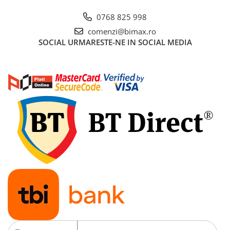
Acumulatori 24V
0768 825 998
Acumulatori 36V
comenzi@bimax.ro
Acumulatori 48V
SOCIAL
URMARESTE-NE IN SOCIAL MEDIA
Cauciucuri
Cauciucuri Fat Bike
Camere
Controllere
Display
Incarcatoare 24V
Incarcatoare 36V
Incarcatoare 48V
ACCESORII
Lumini
Kit Conversie
Piese Trotinete Electrice
PIESE UNIVERSALE
Baterie Trotineta Electrica