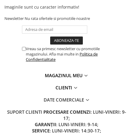
Camere
Imaginile sunt cu caracter informativ!
Cauciucuri
Controllere
Newsletter
Nu rata ofertele si promotiile noastre
Incarcatoare
Biciclete Electrice
⬇ TIPURI
Barbati
Vreau sa primesc newsletter cu promotiile
magazinului. Afla mai multe in
Politica de
Dama
Confidentialitate
Ieftine
Pliabila
MAGAZINUL MEU
Tip Scuter
⬇ MARCI
CLIENTI
Kuba
DATE COMERCIALE
Ztech
SUPORT CLIENTI
PROCESARE COMENZI
: LUNI-VINERI: 9-
PIESE DE SCHIMB
17;
Acceleratii
GARANȚII
: LUNI-VINERI: 9-14;
Acumulatori
SERVICE
: LUNI-VINERI: 14:30-17;