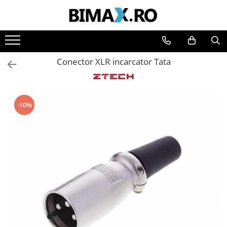
Toate Produsele
Triciclete Electrice
Conector XLR incarcator Tata
⬇ TIPURI
➔ Cu 1 Loc
➔ Cu 2 Locuri
-10%
➔ Acoperita
➔ Adulti - Fara permis
➔ Adulti - 2 Locuri
➔ Adulti - cu Cabina
➔ Cu 3 Roti
➔ Cu Cabina
➔ Cu Cabina fara Permis
➔ Cu Cabina Inchisa
➔ Cu Remorca