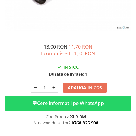
➔ Cu Remorca Fara Permis
➔ Cu Volan
➔ Fara Permis
➔ 4000W
⬇ MARCI
➔ Volta
13,00 RON
11,70 RON
➔ Kuba
Economisesti:
1,30
RON
➔ Jinpeng/AMR
➔ RDB
IN STOC
➔ Ruris
Durata de livrare:
1
➔ Arora
ADAUGA IN COS
PIESE DE SCHIMB
Baterii
💬
Cere informatii pe WhatsApp
Camere
Cauciucuri
Cod Produs:
XLR-3M
Controllere
Ai nevoie de ajutor?
0768 825 998
Incarcatoare