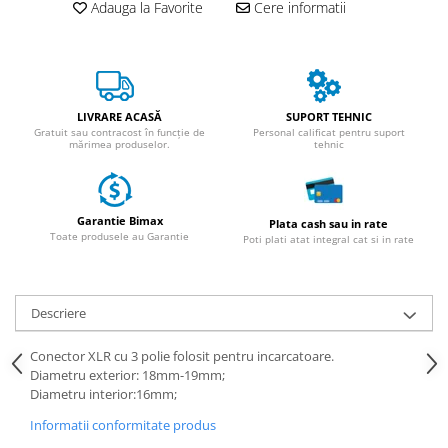
ACCESORII
Adauga la Favorite
Cere informatii
Huse
Toate accesoriile la Triciclete
Masini Electrice
Masina Electrica RDB
LIVRARE ACASĂ
SUPORT TEHNIC
Gratuit sau contracost în funcție de
Personal calificat pentru suport
mărimea produselor.
tehnic
Masina Electrica Arora
Masina Electrica 25 km/h
Masina Electrica 2 Locuri fara
Garantie Bimax
Plata cash sau in rate
Permis
Toate produsele au Garantie
Poti plati atat integral cat si in rate
Scutere Electrice
⬇ TIPURI
Descriere
Cu 2 Roti
Cu 3 Roti
Conector XLR cu 3 polie folosit pentru incarcatoare.
Cu 3 Roti fara Permis
Diametru exterior: 18mm-19mm;
Diametru interior:16mm;
Cu 4 Roti
Cu Pedale
Informatii conformitate produs
Fara Permis