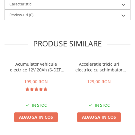
Caracteristici
25 km/h
Review-uri
(0)
45 km/h
50 km/h
Chopper
Harley
PRODUSE SIMILARE
⬇ MARCI
➔ Geeli
➔ RDB
Acumulator vehicule
Acceleratie tricicluri
electrice 12V 20Ah (6-DZF-
electrice cu schimbator
➔ Volta
20)
viteze + buton mers
➔ Z-Tech
inainte,inapoi
199,00 RON
129,00 RON
➔ Kuba
PIESE DE SCHIMB
Acceleratii
IN STOC
IN STOC
Baterii
ADAUGA IN COS
ADAUGA IN COS
Baterii 48V
Baterii 60V