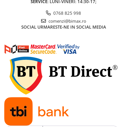
SERVICE
: LUNI-VINERI: 14:30-17;
Acumulatori 24V
Acumulatori 36V
0768 825 998
Acumulatori 48V
comenzi@bimax.ro
Cauciucuri
SOCIAL
URMARESTE-NE IN SOCIAL MEDIA
Cauciucuri Fat Bike
Camere
Controllere
Display
Incarcatoare 24V
Incarcatoare 36V
Incarcatoare 48V
ACCESORII
Lumini
Kit Conversie
Piese Trotinete Electrice
PIESE UNIVERSALE
Baterie Trotineta Electrica