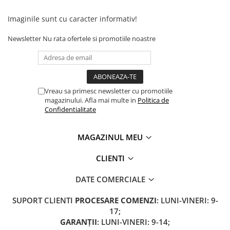
Camere
Cauciucuri
Imaginile sunt cu caracter informativ!
Controllere
Newsletter
Nu rata ofertele si promotiile noastre
Incarcatoare
Biciclete Electrice
⬇ TIPURI
Barbati
Vreau sa primesc newsletter cu promotiile
Dama
magazinului. Afla mai multe in
Politica de
Confidentialitate
Ieftine
Pliabila
MAGAZINUL MEU
Tip Scuter
⬇ MARCI
CLIENTI
Kuba
DATE COMERCIALE
Ztech
PIESE DE SCHIMB
SUPORT CLIENTI
PROCESARE COMENZI
: LUNI-VINERI: 9-
Acceleratii
17;
GARANȚII
: LUNI-VINERI: 9-14;
Acumulatori