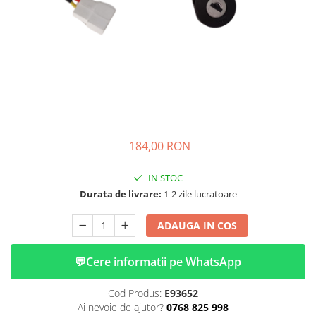
➔ Cu Remorca Fara Permis
➔ Cu Volan
➔ Fara Permis
➔ 4000W
⬇ MARCI
➔ Volta
➔ Kuba
➔ Jinpeng/AMR
184,00 RON
➔ RDB
➔ Ruris
IN STOC
➔ Arora
Durata de livrare:
1-2 zile lucratoare
PIESE DE SCHIMB
ADAUGA IN COS
Baterii
Camere
💬
Cere informatii pe WhatsApp
Cauciucuri
Controllere
Cod Produs:
E93652
Incarcatoare
Ai nevoie de ajutor?
0768 825 998