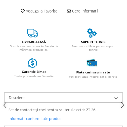
ACCESORII
Huse
Adauga la Favorite
Cere informatii
Toate accesoriile la Triciclete
Masini Electrice
Masina Electrica RDB
Masina Electrica Arora
LIVRARE ACASĂ
SUPORT TEHNIC
Gratuit sau contracost în funcție de
Personal calificat pentru suport
Masina Electrica 25 km/h
mărimea produselor.
tehnic
Masina Electrica 2 Locuri fara
Permis
Garantie Bimax
Plata cash sau in rate
Scutere Electrice
Toate produsele au Garantie
Poti plati atat integral cat si in rate
⬇ TIPURI
Cu 2 Roti
Cu 3 Roti
Descriere
Cu 3 Roti fara Permis
Set de contacte și chei pentru scuterul electric ZT-36.
Cu 4 Roti
Informatii conformitate produs
Cu Pedale
Fara Permis