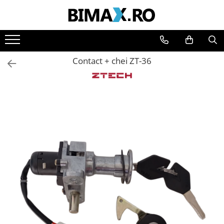
Toate Produsele
Triciclete Electrice
Contact + chei ZT-36
⬇ TIPURI
➔ Cu 1 Loc
➔ Cu 2 Locuri
➔ Acoperita
➔ Adulti - Fara permis
➔ Adulti - 2 Locuri
➔ Adulti - cu Cabina
➔ Cu 3 Roti
➔ Cu Cabina
➔ Cu Cabina fara Permis
➔ Cu Cabina Inchisa
➔ Cu Remorca