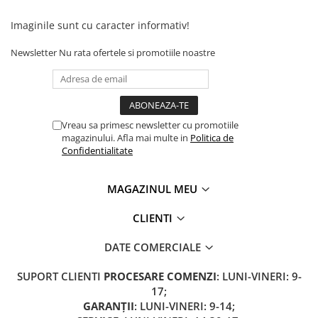
Camere
Cauciucuri
Imaginile sunt cu caracter informativ!
Controllere
Newsletter
Nu rata ofertele si promotiile noastre
Incarcatoare
Biciclete Electrice
⬇ TIPURI
Barbati
Vreau sa primesc newsletter cu promotiile
Dama
magazinului. Afla mai multe in
Politica de
Confidentialitate
Ieftine
Pliabila
MAGAZINUL MEU
Tip Scuter
⬇ MARCI
CLIENTI
Kuba
DATE COMERCIALE
Ztech
PIESE DE SCHIMB
SUPORT CLIENTI
PROCESARE COMENZI
: LUNI-VINERI: 9-
Acceleratii
17;
GARANȚII
: LUNI-VINERI: 9-14;
Acumulatori