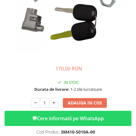
➔ Cu Remorca Fara Permis
➔ Cu Volan
➔ Fara Permis
➔ 4000W
⬇ MARCI
➔ Volta
➔ Kuba
➔ Jinpeng/AMR
➔ RDB
170,00 RON
➔ Ruris
➔ Arora
IN STOC
PIESE DE SCHIMB
Durata de livrare:
1-2 zile lucratoare
Baterii
ADAUGA IN COS
Camere
Cauciucuri
💬
Cere informatii pe WhatsApp
Controllere
Incarcatoare
Cod Produs:
3M410-5010A-00