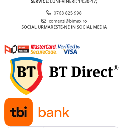
SERVICE
: LUNI-VINERI: 14:30-17;
Acumulatori 24V
Acumulatori 36V
0768 825 998
Acumulatori 48V
comenzi@bimax.ro
Cauciucuri
SOCIAL
URMARESTE-NE IN SOCIAL MEDIA
Cauciucuri Fat Bike
Camere
Controllere
Display
Incarcatoare 24V
Incarcatoare 36V
Incarcatoare 48V
ACCESORII
Lumini
Kit Conversie
Piese Trotinete Electrice
PIESE UNIVERSALE
Baterie Trotineta Electrica