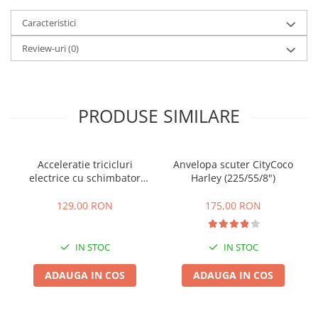
25 km/h
Caracteristici
45 km/h
Review-uri
(0)
50 km/h
Chopper
Harley
⬇ MARCI
PRODUSE SIMILARE
➔ Geeli
➔ RDB
Acceleratie tricicluri
Anvelopa scuter CityCoco
➔ Volta
electrice cu schimbator
Harley (225/55/8")
➔ Z-Tech
viteze + buton mers
inainte,inapoi
➔ Kuba
129,00 RON
175,00 RON
PIESE DE SCHIMB
Acceleratii
IN STOC
IN STOC
Baterii
ADAUGA IN COS
ADAUGA IN COS
Baterii 48V
Baterii 60V