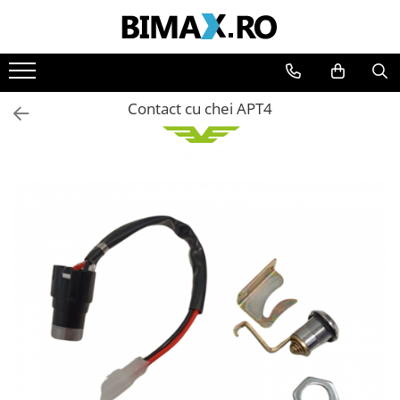
Toate Produsele
Triciclete Electrice
Contact cu chei APT4
⬇ TIPURI
➔ Cu 1 Loc
➔ Cu 2 Locuri
➔ Acoperita
➔ Adulti - Fara permis
➔ Adulti - 2 Locuri
➔ Adulti - cu Cabina
➔ Cu 3 Roti
➔ Cu Cabina
➔ Cu Cabina fara Permis
➔ Cu Cabina Inchisa
➔ Cu Remorca