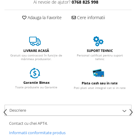
ACCESORII
Ai nevoie de ajutor?
0768 825 998
Huse
Adauga la Favorite
Cere informatii
Toate accesoriile la Triciclete
Masini Electrice
Masina Electrica RDB
Masina Electrica Arora
LIVRARE ACASĂ
SUPORT TEHNIC
Masina Electrica 25 km/h
Gratuit sau contracost în funcție de
Personal calificat pentru suport
mărimea produselor.
tehnic
Masina Electrica 2 Locuri fara
Permis
Scutere Electrice
Garantie Bimax
Plata cash sau in rate
⬇ TIPURI
Toate produsele au Garantie
Poti plati atat integral cat si in rate
Cu 2 Roti
Cu 3 Roti
Descriere
Cu 3 Roti fara Permis
Cu 4 Roti
Contact cu chei APT4.
Cu Pedale
Informatii conformitate produs
Fara Permis