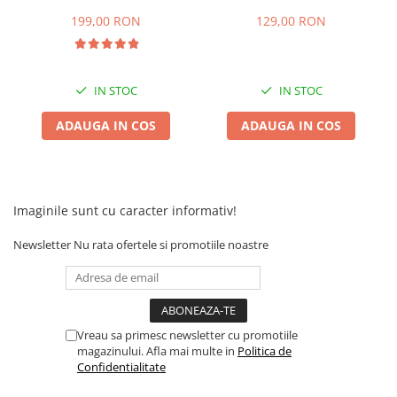
20)
viteze + buton mers
inainte,inapoi
199,00 RON
129,00 RON
IN STOC
IN STOC
ADAUGA IN COS
ADAUGA IN COS
Imaginile sunt cu caracter informativ!
Newsletter
Nu rata ofertele si promotiile noastre
Vreau sa primesc newsletter cu promotiile
magazinului. Afla mai multe in
Politica de
Confidentialitate