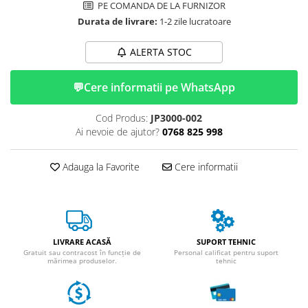
Huse
PE COMANDA DE LA FURNIZOR
Essential, M365, 1S
Toate accesoriile la Triciclete
Durata de livrare:
1-2 zile lucratoare
PRO / PRO2
Scooter 4 Ultra
ALERTA STOC
Piese Xiaomi Scooter 5
Piese Xiaomi Scooter Elite
💬
Cere informatii pe WhatsApp
Piese Xiaomi Scooter 5 PLUS
Cod Produs:
JP3000-002
Piese Xiaomi Scooter 5 PRO
Ai nevoie de ajutor?
0768 825 998
Piese Xiaomi Scooter 5 MAX
Piese Xiaomi Scooter 6 PRO
Adauga la Favorite
Cere informatii
Piese Xiaomi Scooter 6 MAX
Piese Xiaomi Scooter 6
Scooter 4 Lite
Accesorii Trotinete
LIVRARE ACASĂ
SUPORT TEHNIC
Piese Segway/Ninebot
Gratuit sau contracost în funcție de
Personal calificat pentru suport
mărimea produselor.
tehnic
ES1, ES2, ES3
Ninebot Segway ZT3 PRO