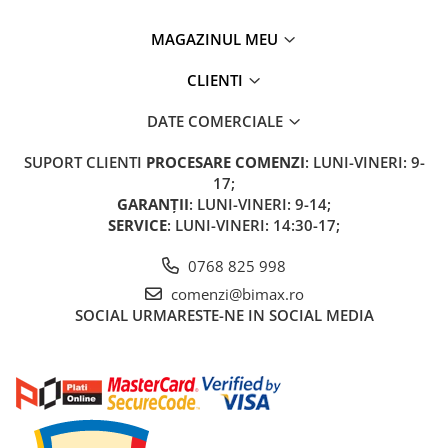
Acumulatori 24V
Acumulatori 36V
MAGAZINUL MEU
Acumulatori 48V
CLIENTI
Cauciucuri
Cauciucuri Fat Bike
DATE COMERCIALE
Camere
SUPORT CLIENTI
PROCESARE COMENZI
: LUNI-VINERI: 9-
Controllere
17;
Display
GARANȚII
: LUNI-VINERI: 9-14;
Incarcatoare 24V
SERVICE
: LUNI-VINERI: 14:30-17;
Incarcatoare 36V
0768 825 998
Incarcatoare 48V
comenzi@bimax.ro
ACCESORII
SOCIAL
URMARESTE-NE IN SOCIAL MEDIA
Lumini
Kit Conversie
Piese Trotinete Electrice
PIESE UNIVERSALE
Baterie Trotineta Electrica