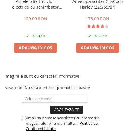
Camere
Acceleratie tricicluri
Anvelopa scuter CityCoco
electrice cu schimbator
Harley (225/55/8")
Cauciucuri
viteze + buton mers
Controllere
inainte,inapoi
129,00 RON
175,00 RON
Incarcatoare
Biciclete Electrice
IN STOC
IN STOC
⬇ TIPURI
ADAUGA IN COS
ADAUGA IN COS
Barbati
Dama
Ieftine
Pliabila
Imaginile sunt cu caracter informativ!
Tip Scuter
⬇ MARCI
Newsletter
Nu rata ofertele si promotiile noastre
Kuba
Ztech
PIESE DE SCHIMB
Vreau sa primesc newsletter cu promotiile
Acceleratii
magazinului. Afla mai multe in
Politica de
Confidentialitate
Acumulatori