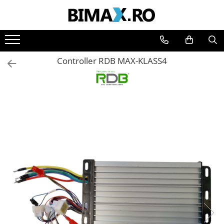
Toate Produsele
Triciclete Electrice
Controller RDB MAX-KLASS4
⬇ TIPURI
➔ Cu 1 Loc
➔ Cu 2 Locuri
➔ Acoperita
➔ Adulti - Fara permis
➔ Adulti - 2 Locuri
➔ Adulti - cu Cabina
➔ Cu 3 Roti
➔ Cu Cabina
➔ Cu Cabina fara Permis
➔ Cu Cabina Inchisa
➔ Cu Remorca