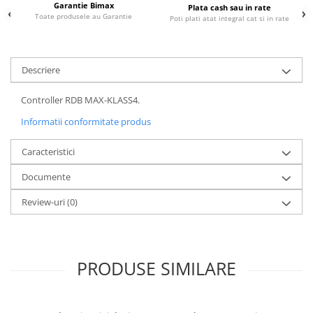
Garantie Bimax
Plata cash sau in rate
25 km/h
Toate produsele au Garantie
Poti plati atat integral cat si in rate
45 km/h
50 km/h
Descriere
Chopper
Harley
Controller RDB MAX-KLASS4.
⬇ MARCI
Informatii conformitate produs
➔ Geeli
➔ RDB
Caracteristici
➔ Volta
Documente
➔ Z-Tech
Review-uri
(0)
➔ Kuba
PIESE DE SCHIMB
Acceleratii
Baterii
PRODUSE SIMILARE
Baterii 48V
Baterii 60V