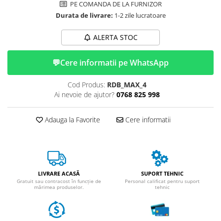
ACCESORII
PE COMANDA DE LA FURNIZOR
Durata de livrare:
1-2 zile lucratoare
Huse
Toate accesoriile la Triciclete
ALERTA STOC
Masini Electrice
Masina Electrica RDB
💬
Cere informatii pe WhatsApp
Masina Electrica Arora
Cod Produs:
RDB_MAX_4
Masina Electrica 25 km/h
Ai nevoie de ajutor?
0768 825 998
Masina Electrica 2 Locuri fara
Permis
Adauga la Favorite
Cere informatii
Scutere Electrice
⬇ TIPURI
Cu 2 Roti
Cu 3 Roti
LIVRARE ACASĂ
SUPORT TEHNIC
Cu 3 Roti fara Permis
Gratuit sau contracost în funcție de
Personal calificat pentru suport
mărimea produselor.
tehnic
Cu 4 Roti
Cu Pedale
Fara Permis