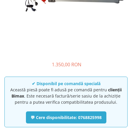
➔ Cu Remorca Fara Permis
➔ Cu Volan
➔ Fara Permis
➔ 4000W
⬇ MARCI
➔ Volta
➔ Kuba
➔ Jinpeng/AMR
➔ RDB
1.350,00 RON
➔ Ruris
➔ Arora
✔ Disponibil pe comandă specială
PIESE DE SCHIMB
Această piesă poate fi adusă pe comandă pentru
clienții
Baterii
Bimax
. Este necesară factură/serie sasiu de la achiziție
pentru a putea verifica compatibilitatea produsului.
Camere
Cauciucuri
💬 Cere disponibilitate: 0768825998
Controllere
Incarcatoare