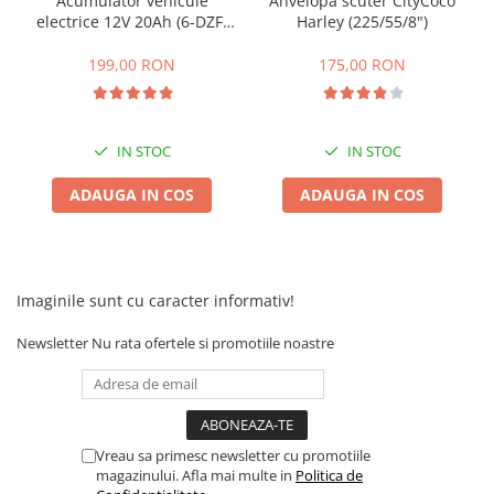
Acumulator vehicule
Anvelopa scuter CityCoco
Camere
electrice 12V 20Ah (6-DZF-
Harley (225/55/8")
Cauciucuri
20)
Controllere
199,00 RON
175,00 RON
Incarcatoare
Biciclete Electrice
⬇ TIPURI
IN STOC
IN STOC
Barbati
ADAUGA IN COS
ADAUGA IN COS
Dama
Ieftine
Pliabila
Tip Scuter
Imaginile sunt cu caracter informativ!
⬇ MARCI
Newsletter
Nu rata ofertele si promotiile noastre
Kuba
Ztech
PIESE DE SCHIMB
Acceleratii
Vreau sa primesc newsletter cu promotiile
magazinului. Afla mai multe in
Politica de
Acumulatori