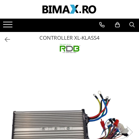
Toate Produsele
Triciclete Electrice
CONTROLLER XL-KLASS4
⬇ TIPURI
➔ Cu 1 Loc
➔ Cu 2 Locuri
➔ Acoperita
➔ Adulti - Fara permis
➔ Adulti - 2 Locuri
➔ Adulti - cu Cabina
➔ Cu 3 Roti
➔ Cu Cabina
➔ Cu Cabina fara Permis
➔ Cu Cabina Inchisa
➔ Cu Remorca