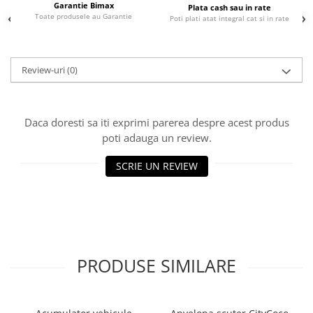
Garantie Bimax
Plata cash sau in rate
25 km/h
Toate produsele au Garantie
Poti plati atat integral cat si in rate
45 km/h
50 km/h
Review-uri
(0)
Chopper
Harley
⬇ MARCI
Daca doresti sa iti exprimi parerea despre acest produs
➔ Geeli
poti adauga un review.
➔ RDB
SCRIE UN REVIEW
➔ Volta
➔ Z-Tech
➔ Kuba
PIESE DE SCHIMB
Acceleratii
PRODUSE SIMILARE
Baterii
Baterii 48V
Baterii 60V