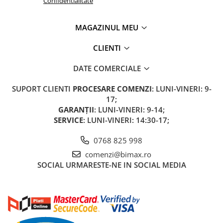
Confidentialitate
Acumulatori 24V
Acumulatori 36V
MAGAZINUL MEU
Acumulatori 48V
Cauciucuri
CLIENTI
Cauciucuri Fat Bike
DATE COMERCIALE
Camere
Controllere
SUPORT CLIENTI
PROCESARE COMENZI
: LUNI-VINERI: 9-
Display
17;
GARANȚII
: LUNI-VINERI: 9-14;
Incarcatoare 24V
SERVICE
: LUNI-VINERI: 14:30-17;
Incarcatoare 36V
Incarcatoare 48V
0768 825 998
ACCESORII
comenzi@bimax.ro
Lumini
SOCIAL
URMARESTE-NE IN SOCIAL MEDIA
Kit Conversie
Piese Trotinete Electrice
PIESE UNIVERSALE
Baterie Trotineta Electrica