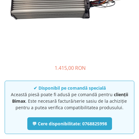
➔ Cu Remorca Fara Permis
➔ Cu Volan
➔ Fara Permis
➔ 4000W
⬇ MARCI
➔ Volta
➔ Kuba
➔ Jinpeng/AMR
➔ RDB
1.415,00 RON
➔ Ruris
➔ Arora
✔ Disponibil pe comandă specială
PIESE DE SCHIMB
Această piesă poate fi adusă pe comandă pentru
clienții
Baterii
Bimax
. Este necesară factură/serie sasiu de la achiziție
pentru a putea verifica compatibilitatea produsului.
Camere
Cauciucuri
💬 Cere disponibilitate: 0768825998
Controllere
Incarcatoare