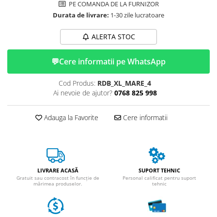
ACCESORII
PE COMANDA DE LA FURNIZOR
Durata de livrare:
1-30 zile lucratoare
Huse
Toate accesoriile la Triciclete
ALERTA STOC
Masini Electrice
Masina Electrica RDB
💬
Cere informatii pe WhatsApp
Masina Electrica Arora
Cod Produs:
RDB_XL_MARE_4
Masina Electrica 25 km/h
Ai nevoie de ajutor?
0768 825 998
Masina Electrica 2 Locuri fara
Permis
Adauga la Favorite
Cere informatii
Scutere Electrice
⬇ TIPURI
Cu 2 Roti
Cu 3 Roti
LIVRARE ACASĂ
SUPORT TEHNIC
Cu 3 Roti fara Permis
Gratuit sau contracost în funcție de
Personal calificat pentru suport
mărimea produselor.
tehnic
Cu 4 Roti
Cu Pedale
Fara Permis