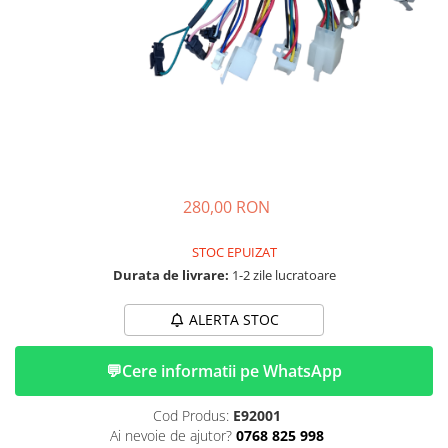
➔ Cu Remorca Fara Permis
➔ Cu Volan
➔ Fara Permis
➔ 4000W
⬇ MARCI
➔ Volta
➔ Kuba
➔ Jinpeng/AMR
280,00 RON
➔ RDB
➔ Ruris
STOC EPUIZAT
➔ Arora
Durata de livrare:
1-2 zile lucratoare
PIESE DE SCHIMB
ALERTA STOC
Baterii
Camere
💬
Cere informatii pe WhatsApp
Cauciucuri
Controllere
Cod Produs:
E92001
Incarcatoare
Ai nevoie de ajutor?
0768 825 998