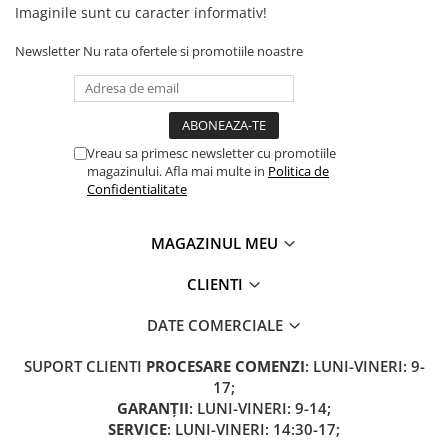
Camere
Imaginile sunt cu caracter informativ!
Cauciucuri
Newsletter
Nu rata ofertele si promotiile noastre
Controllere
Incarcatoare
Biciclete Electrice
⬇ TIPURI
Vreau sa primesc newsletter cu promotiile
Barbati
magazinului. Afla mai multe in
Politica de
Dama
Confidentialitate
Ieftine
Pliabila
MAGAZINUL MEU
Tip Scuter
CLIENTI
⬇ MARCI
Kuba
DATE COMERCIALE
Ztech
SUPORT CLIENTI
PROCESARE COMENZI
: LUNI-VINERI: 9-
PIESE DE SCHIMB
17;
Acceleratii
GARANȚII
: LUNI-VINERI: 9-14;
SERVICE
: LUNI-VINERI: 14:30-17;
Acumulatori