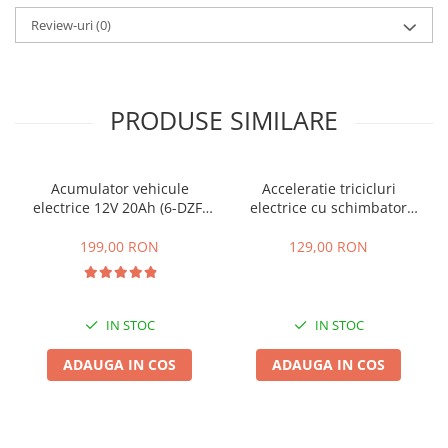
25 km/h
Review-uri
(0)
45 km/h
50 km/h
Chopper
PRODUSE SIMILARE
Harley
⬇ MARCI
➔ Geeli
Acumulator vehicule
Acceleratie tricicluri
electrice 12V 20Ah (6-DZF-
electrice cu schimbator
➔ RDB
20)
viteze + buton mers
➔ Volta
inainte,inapoi
199,00 RON
129,00 RON
➔ Z-Tech
➔ Kuba
PIESE DE SCHIMB
IN STOC
IN STOC
Acceleratii
ADAUGA IN COS
ADAUGA IN COS
Baterii
Baterii 48V
Baterii 60V