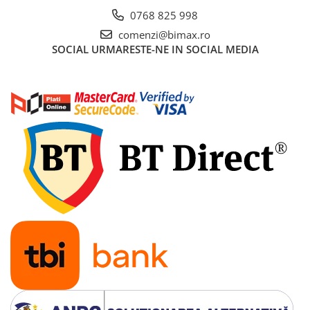
Acumulatori 24V
0768 825 998
Acumulatori 36V
comenzi@bimax.ro
Acumulatori 48V
SOCIAL
URMARESTE-NE IN SOCIAL MEDIA
Cauciucuri
Cauciucuri Fat Bike
Camere
Controllere
Display
Incarcatoare 24V
Incarcatoare 36V
Incarcatoare 48V
ACCESORII
Lumini
Kit Conversie
Piese Trotinete Electrice
PIESE UNIVERSALE
Baterie Trotineta Electrica