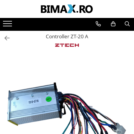
Toate Produsele
Triciclete Electrice
Controller ZT-20 A
⬇ TIPURI
➔ Cu 1 Loc
➔ Cu 2 Locuri
➔ Acoperita
➔ Adulti - Fara permis
➔ Adulti - 2 Locuri
➔ Adulti - cu Cabina
➔ Cu 3 Roti
➔ Cu Cabina
➔ Cu Cabina fara Permis
➔ Cu Cabina Inchisa
➔ Cu Remorca