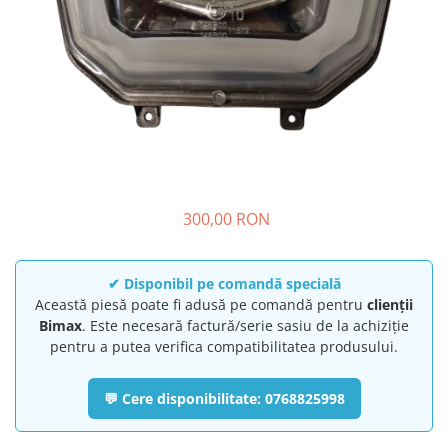
➔ Cu Remorca Fara Permis
➔ Cu Volan
➔ Fara Permis
➔ 4000W
⬇ MARCI
➔ Volta
➔ Kuba
➔ Jinpeng/AMR
➔ RDB
300,00 RON
➔ Ruris
➔ Arora
✔ Disponibil pe comandă specială
PIESE DE SCHIMB
Această piesă poate fi adusă pe comandă pentru
clienții
Baterii
Bimax
. Este necesară factură/serie sasiu de la achiziție
pentru a putea verifica compatibilitatea produsului.
Camere
Cauciucuri
💬 Cere disponibilitate: 0768825998
Controllere
Incarcatoare