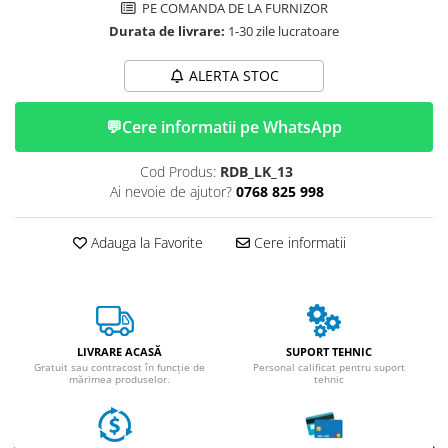
ACCESORII
PE COMANDA DE LA FURNIZOR
Durata de livrare:
1-30 zile lucratoare
Huse
Toate accesoriile la Triciclete
ALERTA STOC
Masini Electrice
Masina Electrica RDB
💬
Cere informatii pe WhatsApp
Masina Electrica Arora
Cod Produs:
RDB_LK_13
Masina Electrica 25 km/h
Ai nevoie de ajutor?
0768 825 998
Masina Electrica 2 Locuri fara
Permis
Adauga la Favorite
Cere informatii
Scutere Electrice
⬇ TIPURI
Cu 2 Roti
Cu 3 Roti
LIVRARE ACASĂ
SUPORT TEHNIC
Cu 3 Roti fara Permis
Gratuit sau contracost în funcție de
Personal calificat pentru suport
mărimea produselor.
tehnic
Cu 4 Roti
Cu Pedale
Fara Permis