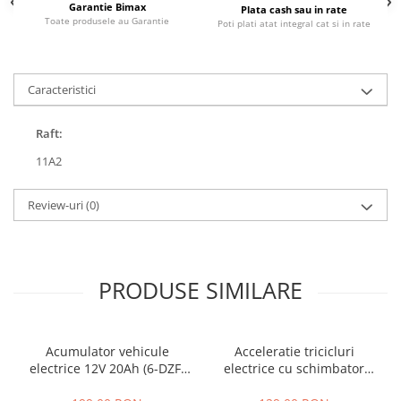
Garantie Bimax
Plata cash sau in rate
25 km/h
Toate produsele au Garantie
Poti plati atat integral cat si in rate
45 km/h
50 km/h
Caracteristici
Chopper
Harley
Raft:
⬇ MARCI
11A2
➔ Geeli
➔ RDB
Review-uri
(0)
➔ Volta
➔ Z-Tech
➔ Kuba
PIESE DE SCHIMB
PRODUSE SIMILARE
Acceleratii
Baterii
Acumulator vehicule
Acceleratie tricicluri
Baterii 48V
electrice 12V 20Ah (6-DZF-
electrice cu schimbator
Baterii 60V
20)
viteze + buton mers