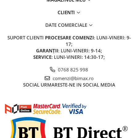
Acumulatori 24V
Acumulatori 36V
CLIENTI
Acumulatori 48V
DATE COMERCIALE
Cauciucuri
Cauciucuri Fat Bike
SUPORT CLIENTI
PROCESARE COMENZI
: LUNI-VINERI: 9-
Camere
17;
GARANȚII
: LUNI-VINERI: 9-14;
Controllere
SERVICE
: LUNI-VINERI: 14:30-17;
Display
Incarcatoare 24V
0768 825 998
Incarcatoare 36V
comenzi@bimax.ro
Incarcatoare 48V
SOCIAL
URMARESTE-NE IN SOCIAL MEDIA
ACCESORII
Lumini
Kit Conversie
Piese Trotinete Electrice
PIESE UNIVERSALE
Baterie Trotineta Electrica