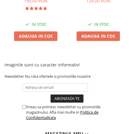
inainte,inapoi
199,00 RON
129,00 RON
Camere
Cauciucuri
Controllere
Incarcatoare
IN STOC
IN STOC
Biciclete Electrice
ADAUGA IN COS
ADAUGA IN COS
⬇ TIPURI
Barbati
Dama
Ieftine
Imaginile sunt cu caracter informativ!
Pliabila
Newsletter
Nu rata ofertele si promotiile noastre
Tip Scuter
⬇ MARCI
Kuba
Ztech
Vreau sa primesc newsletter cu promotiile
magazinului. Afla mai multe in
Politica de
PIESE DE SCHIMB
Confidentialitate
Acceleratii
Acumulatori
MAGAZINUL MEU