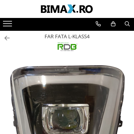
Toate Produsele
Triciclete Electrice
FAR FATA L-KLASS4
⬇ TIPURI
➔ Cu 1 Loc
➔ Cu 2 Locuri
➔ Acoperita
➔ Adulti - Fara permis
➔ Adulti - 2 Locuri
➔ Adulti - cu Cabina
➔ Cu 3 Roti
➔ Cu Cabina
➔ Cu Cabina fara Permis
➔ Cu Cabina Inchisa
➔ Cu Remorca