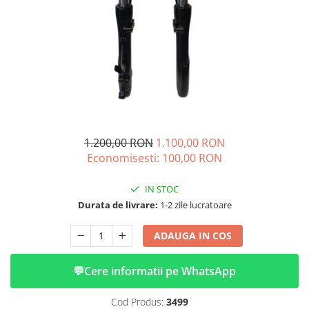
➔ Cu Remorca Fara Permis
➔ Cu Volan
➔ Fara Permis
➔ 4000W
⬇ MARCI
➔ Volta
➔ Kuba
➔ Jinpeng/AMR
1.200,00 RON
1.100,00 RON
➔ RDB
Economisesti:
100,00
RON
➔ Ruris
➔ Arora
IN STOC
PIESE DE SCHIMB
Durata de livrare:
1-2 zile lucratoare
Baterii
ADAUGA IN COS
Camere
Cauciucuri
💬
Cere informatii pe WhatsApp
Controllere
Incarcatoare
Cod Produs:
3499