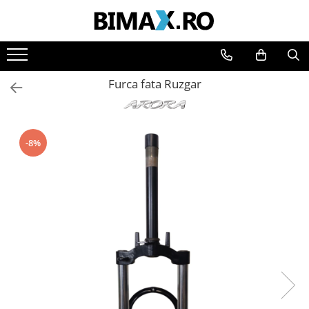
Toate Produsele
Triciclete Electrice
Furca fata Ruzgar
⬇ TIPURI
➔ Cu 1 Loc
➔ Cu 2 Locuri
-8%
➔ Acoperita
➔ Adulti - Fara permis
➔ Adulti - 2 Locuri
➔ Adulti - cu Cabina
➔ Cu 3 Roti
➔ Cu Cabina
➔ Cu Cabina fara Permis
➔ Cu Cabina Inchisa
➔ Cu Remorca