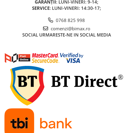
GARANȚII
: LUNI-VINERI: 9-14;
Acumulatori 24V
SERVICE
: LUNI-VINERI: 14:30-17;
Acumulatori 36V
Acumulatori 48V
0768 825 998
Cauciucuri
comenzi@bimax.ro
Cauciucuri Fat Bike
SOCIAL
URMARESTE-NE IN SOCIAL MEDIA
Camere
Controllere
Display
Incarcatoare 24V
Incarcatoare 36V
Incarcatoare 48V
ACCESORII
Lumini
Kit Conversie
Piese Trotinete Electrice
PIESE UNIVERSALE
Baterie Trotineta Electrica