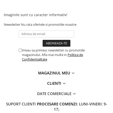
Camere
Cauciucuri
Controllere
Imaginile sunt cu caracter informativ!
Incarcatoare
Newsletter
Nu rata ofertele si promotiile noastre
Biciclete Electrice
⬇ TIPURI
Barbati
Dama
Vreau sa primesc newsletter cu promotiile
Ieftine
magazinului. Afla mai multe in
Politica de
Confidentialitate
Pliabila
Tip Scuter
MAGAZINUL MEU
⬇ MARCI
Kuba
CLIENTI
Ztech
DATE COMERCIALE
PIESE DE SCHIMB
Acceleratii
SUPORT CLIENTI
PROCESARE COMENZI
: LUNI-VINERI: 9-
17;
Acumulatori