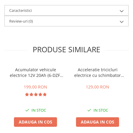
25 km/h
Caracteristici
45 km/h
Review-uri
(0)
50 km/h
Chopper
Harley
⬇ MARCI
PRODUSE SIMILARE
➔ Geeli
➔ RDB
Acumulator vehicule
Acceleratie tricicluri
➔ Volta
electrice 12V 20Ah (6-DZF-
electrice cu schimbator
➔ Z-Tech
20)
viteze + buton mers
➔ Kuba
inainte,inapoi
199,00 RON
129,00 RON
PIESE DE SCHIMB
Acceleratii
IN STOC
IN STOC
Baterii
Baterii 48V
ADAUGA IN COS
ADAUGA IN COS
Baterii 60V