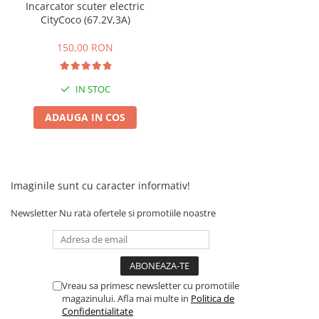
Camere
Incarcator scuter electric
CityCoco (67.2V,3A)
Cauciucuri
Controllere
150,00 RON
Incarcatoare
Biciclete Electrice
IN STOC
⬇ TIPURI
Barbati
ADAUGA IN COS
Dama
Ieftine
Pliabila
Imaginile sunt cu caracter informativ!
Tip Scuter
⬇ MARCI
Newsletter
Nu rata ofertele si promotiile noastre
Kuba
Ztech
PIESE DE SCHIMB
Vreau sa primesc newsletter cu promotiile
Acceleratii
magazinului. Afla mai multe in
Politica de
Acumulatori
Confidentialitate