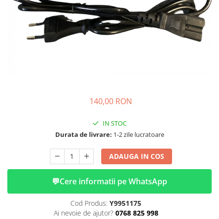
➔ Cu Remorca Fara Permis
➔ Cu Volan
➔ Fara Permis
➔ 4000W
⬇ MARCI
➔ Volta
➔ Kuba
➔ Jinpeng/AMR
140,00 RON
➔ RDB
➔ Ruris
IN STOC
➔ Arora
Durata de livrare:
1-2 zile lucratoare
PIESE DE SCHIMB
ADAUGA IN COS
Baterii
Camere
💬
Cere informatii pe WhatsApp
Cauciucuri
Controllere
Cod Produs:
Y9951175
Incarcatoare
Ai nevoie de ajutor?
0768 825 998