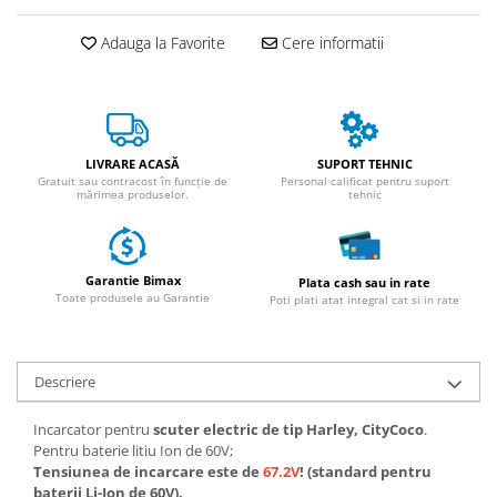
ACCESORII
Huse
Adauga la Favorite
Cere informatii
Toate accesoriile la Triciclete
Masini Electrice
Masina Electrica RDB
Masina Electrica Arora
LIVRARE ACASĂ
SUPORT TEHNIC
Gratuit sau contracost în funcție de
Personal calificat pentru suport
Masina Electrica 25 km/h
mărimea produselor.
tehnic
Masina Electrica 2 Locuri fara
Permis
Garantie Bimax
Plata cash sau in rate
Scutere Electrice
Toate produsele au Garantie
Poti plati atat integral cat si in rate
⬇ TIPURI
Cu 2 Roti
Cu 3 Roti
Descriere
Cu 3 Roti fara Permis
Incarcator pentru
scuter electric de tip Harley, CityCoco
.
Cu 4 Roti
Pentru baterie litiu Ion de 60V;
Cu Pedale
Tensiunea de incarcare este de
67.2V
! (standard pentru
baterii Li-Ion de 60V).
Fara Permis