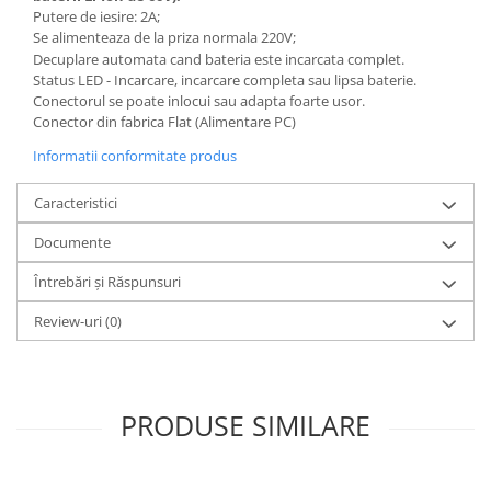
Putere de iesire: 2A;
25 km/h
Se alimenteaza de la priza normala 220V;
45 km/h
Decuplare automata cand bateria este incarcata complet.
Status LED - Incarcare, incarcare completa sau lipsa baterie.
50 km/h
Conectorul se poate inlocui sau adapta foarte usor.
Chopper
Conector din fabrica Flat (Alimentare PC)
Harley
Informatii conformitate produs
⬇ MARCI
➔ Geeli
Caracteristici
➔ RDB
Documente
➔ Volta
Întrebări și Răspunsuri
➔ Z-Tech
➔ Kuba
Review-uri
(0)
PIESE DE SCHIMB
Acceleratii
Baterii
PRODUSE SIMILARE
Baterii 48V
Baterii 60V