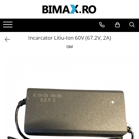
Toate Produsele
Triciclete Electrice
Incarcator Litiu-Ion 60V (67.2V, 2A)
⬇ TIPURI
GM
➔ Cu 1 Loc
➔ Cu 2 Locuri
➔ Acoperita
➔ Adulti - Fara permis
➔ Adulti - 2 Locuri
➔ Adulti - cu Cabina
➔ Cu 3 Roti
➔ Cu Cabina
➔ Cu Cabina fara Permis
➔ Cu Cabina Inchisa
➔ Cu Remorca