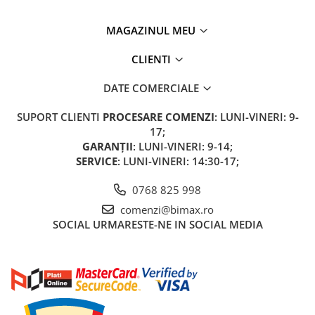
Acumulatori 24V
Acumulatori 36V
MAGAZINUL MEU
Acumulatori 48V
CLIENTI
Cauciucuri
Cauciucuri Fat Bike
DATE COMERCIALE
Camere
SUPORT CLIENTI
PROCESARE COMENZI
: LUNI-VINERI: 9-
Controllere
17;
Display
GARANȚII
: LUNI-VINERI: 9-14;
Incarcatoare 24V
SERVICE
: LUNI-VINERI: 14:30-17;
Incarcatoare 36V
0768 825 998
Incarcatoare 48V
ACCESORII
comenzi@bimax.ro
SOCIAL
URMARESTE-NE IN SOCIAL MEDIA
Lumini
Kit Conversie
Piese Trotinete Electrice
PIESE UNIVERSALE
Baterie Trotineta Electrica