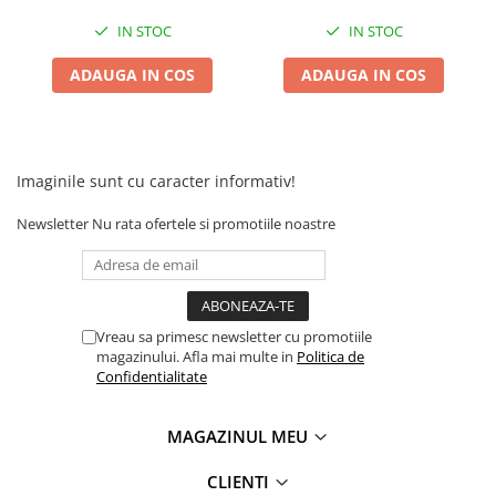
Camere
Cauciucuri
IN STOC
IN STOC
Controllere
ADAUGA IN COS
ADAUGA IN COS
Incarcatoare
Biciclete Electrice
⬇ TIPURI
Barbati
Imaginile sunt cu caracter informativ!
Dama
Newsletter
Nu rata ofertele si promotiile noastre
Ieftine
Pliabila
Tip Scuter
⬇ MARCI
Vreau sa primesc newsletter cu promotiile
magazinului. Afla mai multe in
Politica de
Kuba
Confidentialitate
Ztech
PIESE DE SCHIMB
MAGAZINUL MEU
Acceleratii
Acumulatori
CLIENTI