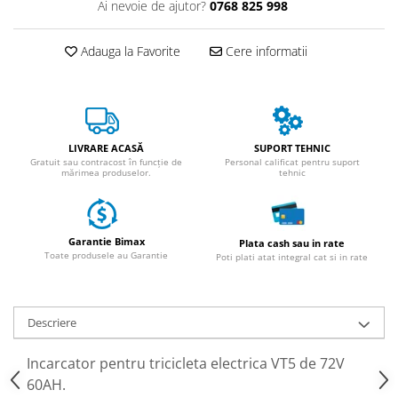
ACCESORII
Ai nevoie de ajutor?
0768 825 998
Huse
Adauga la Favorite
Cere informatii
Toate accesoriile la Triciclete
Masini Electrice
Masina Electrica RDB
Masina Electrica Arora
LIVRARE ACASĂ
SUPORT TEHNIC
Masina Electrica 25 km/h
Gratuit sau contracost în funcție de
Personal calificat pentru suport
mărimea produselor.
tehnic
Masina Electrica 2 Locuri fara
Permis
Scutere Electrice
Garantie Bimax
Plata cash sau in rate
⬇ TIPURI
Toate produsele au Garantie
Poti plati atat integral cat si in rate
Cu 2 Roti
Cu 3 Roti
Descriere
Cu 3 Roti fara Permis
Cu 4 Roti
Incarcator pentru tricicleta electrica VT5 de 72V
Cu Pedale
60AH.
Fara Permis