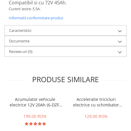
Compatibil si cu 72V 45Ah.
25 km/h
Curent iesire: 5.5A.
45 km/h
Informatii conformitate produs
50 km/h
Chopper
Caracteristici
Harley
Documente
⬇ MARCI
Review-uri
(0)
➔ Geeli
➔ RDB
➔ Volta
➔ Z-Tech
PRODUSE SIMILARE
➔ Kuba
PIESE DE SCHIMB
Acumulator vehicule
Acceleratie tricicluri
Acceleratii
electrice 12V 20Ah (6-DZF-
electrice cu schimbator
Baterii
20)
viteze + buton mers
inainte,inapoi
199,00 RON
129,00 RON
Baterii 48V
Baterii 60V