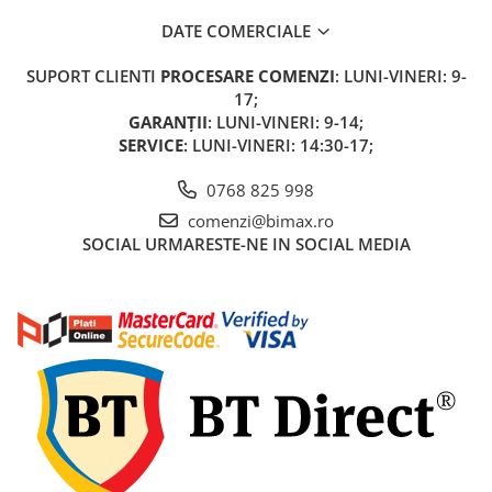
Acumulatori 24V
DATE COMERCIALE
Acumulatori 36V
Acumulatori 48V
SUPORT CLIENTI
PROCESARE COMENZI
: LUNI-VINERI: 9-
Cauciucuri
17;
GARANȚII
: LUNI-VINERI: 9-14;
Cauciucuri Fat Bike
SERVICE
: LUNI-VINERI: 14:30-17;
Camere
Controllere
0768 825 998
Display
comenzi@bimax.ro
Incarcatoare 24V
SOCIAL
URMARESTE-NE IN SOCIAL MEDIA
Incarcatoare 36V
Incarcatoare 48V
ACCESORII
Lumini
Kit Conversie
Piese Trotinete Electrice
PIESE UNIVERSALE
Baterie Trotineta Electrica