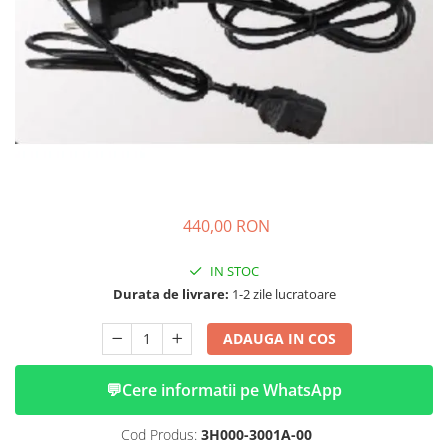
➔ Cu Remorca Fara Permis
➔ Cu Volan
➔ Fara Permis
➔ 4000W
⬇ MARCI
➔ Volta
➔ Kuba
➔ Jinpeng/AMR
➔ RDB
440,00 RON
➔ Ruris
➔ Arora
IN STOC
PIESE DE SCHIMB
Durata de livrare:
1-2 zile lucratoare
Baterii
ADAUGA IN COS
Camere
Cauciucuri
💬
Cere informatii pe WhatsApp
Controllere
Incarcatoare
Cod Produs:
3H000-3001A-00