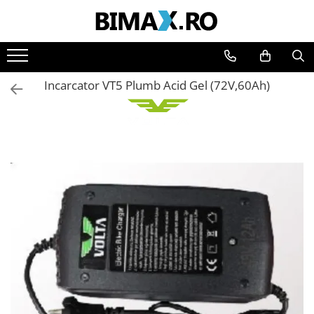
Toate Produsele
Triciclete Electrice
Incarcator VT5 Plumb Acid Gel (72V,60Ah)
⬇ TIPURI
➔ Cu 1 Loc
➔ Cu 2 Locuri
➔ Acoperita
➔ Adulti - Fara permis
➔ Adulti - 2 Locuri
➔ Adulti - cu Cabina
➔ Cu 3 Roti
➔ Cu Cabina
➔ Cu Cabina fara Permis
➔ Cu Cabina Inchisa
➔ Cu Remorca