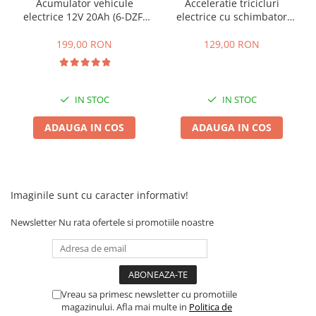
Acumulator vehicule
Acceleratie tricicluri
electrice 12V 20Ah (6-DZF-
electrice cu schimbator
20)
viteze + buton mers
inainte,inapoi
199,00 RON
129,00 RON
IN STOC
IN STOC
ADAUGA IN COS
ADAUGA IN COS
Imaginile sunt cu caracter informativ!
Newsletter
Nu rata ofertele si promotiile noastre
Vreau sa primesc newsletter cu promotiile
magazinului. Afla mai multe in
Politica de