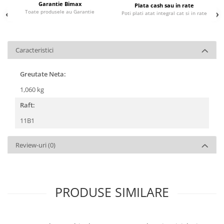
Garantie Bimax
Plata cash sau in rate
Toate produsele au Garantie
Poti plati atat integral cat si in rate
Caracteristici
Greutate Neta:
1,060 kg
Raft:
11B1
Review-uri
(0)
PRODUSE SIMILARE