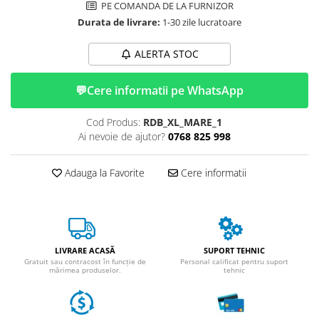
Huse
PE COMANDA DE LA FURNIZOR
Essential, M365, 1S
Toate accesoriile la Triciclete
Durata de livrare:
1-30 zile lucratoare
PRO / PRO2
Scooter 4 Ultra
ALERTA STOC
Piese Xiaomi Scooter 5
Piese Xiaomi Scooter Elite
💬
Cere informatii pe WhatsApp
Piese Xiaomi Scooter 5 PLUS
Cod Produs:
RDB_XL_MARE_1
Piese Xiaomi Scooter 5 PRO
Ai nevoie de ajutor?
0768 825 998
Piese Xiaomi Scooter 5 MAX
Piese Xiaomi Scooter 6 PRO
Adauga la Favorite
Cere informatii
Piese Xiaomi Scooter 6 MAX
Piese Xiaomi Scooter 6
Scooter 4 Lite
Accesorii Trotinete
LIVRARE ACASĂ
SUPORT TEHNIC
Piese Segway/Ninebot
Gratuit sau contracost în funcție de
Personal calificat pentru suport
mărimea produselor.
tehnic
ES1, ES2, ES3
Ninebot Segway ZT3 PRO