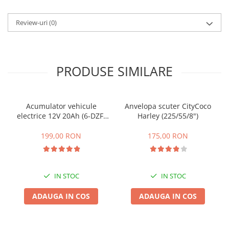
25 km/h
Review-uri
(0)
45 km/h
50 km/h
Chopper
Harley
PRODUSE SIMILARE
⬇ MARCI
➔ Geeli
Acumulator vehicule
Anvelopa scuter CityCoco
➔ RDB
electrice 12V 20Ah (6-DZF-
Harley (225/55/8")
➔ Volta
20)
➔ Z-Tech
199,00 RON
175,00 RON
➔ Kuba
PIESE DE SCHIMB
IN STOC
IN STOC
Acceleratii
Baterii
ADAUGA IN COS
ADAUGA IN COS
Baterii 48V
Baterii 60V