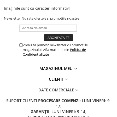
Camere
Cauciucuri
Imaginile sunt cu caracter informativ!
Controllere
Newsletter
Nu rata ofertele si promotiile noastre
Incarcatoare
Biciclete Electrice
⬇ TIPURI
Barbati
Vreau sa primesc newsletter cu promotiile
Dama
magazinului. Afla mai multe in
Politica de
Confidentialitate
Ieftine
Pliabila
MAGAZINUL MEU
Tip Scuter
⬇ MARCI
CLIENTI
Kuba
DATE COMERCIALE
Ztech
PIESE DE SCHIMB
SUPORT CLIENTI
PROCESARE COMENZI
: LUNI-VINERI: 9-
17;
Acceleratii
GARANȚII
: LUNI-VINERI: 9-14;
Acumulatori