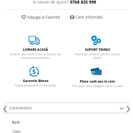
ACCESORII
Ai nevoie de ajutor?
0768 825 998
Huse
Adauga la Favorite
Cere informatii
Toate accesoriile la Triciclete
Masini Electrice
Masina Electrica RDB
Masina Electrica Arora
LIVRARE ACASĂ
SUPORT TEHNIC
Masina Electrica 25 km/h
Gratuit sau contracost în funcție de
Personal calificat pentru suport
mărimea produselor.
tehnic
Masina Electrica 2 Locuri fara
Permis
Scutere Electrice
Garantie Bimax
Plata cash sau in rate
⬇ TIPURI
Toate produsele au Garantie
Poti plati atat integral cat si in rate
Cu 2 Roti
Cu 3 Roti
Caracteristici
Cu 3 Roti fara Permis
Cu 4 Roti
Raft:
Cu Pedale
10A5
Fara Permis