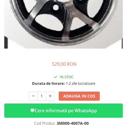
➔ Cu Remorca Fara Permis
➔ Cu Volan
➔ Fara Permis
➔ 4000W
⬇ MARCI
➔ Volta
➔ Kuba
➔ Jinpeng/AMR
➔ RDB
529,00 RON
➔ Ruris
➔ Arora
IN STOC
PIESE DE SCHIMB
Durata de livrare:
1-2 zile lucratoare
Baterii
ADAUGA IN COS
Camere
Cauciucuri
💬
Cere informatii pe WhatsApp
Controllere
Incarcatoare
Cod Produs:
3M000-4007A-00