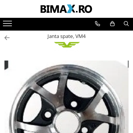
Toate Produsele
Triciclete Electrice
Janta spate, VM4
⬇ TIPURI
➔ Cu 1 Loc
➔ Cu 2 Locuri
➔ Acoperita
➔ Adulti - Fara permis
➔ Adulti - 2 Locuri
➔ Adulti - cu Cabina
➔ Cu 3 Roti
➔ Cu Cabina
➔ Cu Cabina fara Permis
➔ Cu Cabina Inchisa
➔ Cu Remorca