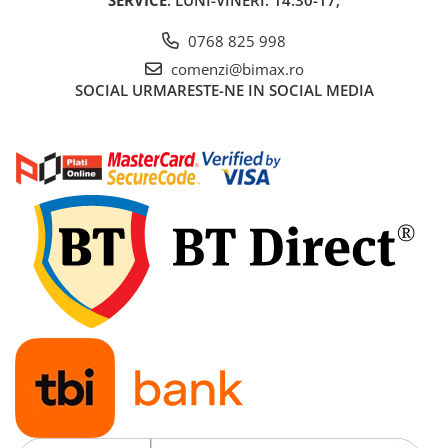
SERVICE
: LUNI-VINERI: 14:30-17;
Acumulatori 24V
Acumulatori 36V
0768 825 998
Acumulatori 48V
comenzi@bimax.ro
Cauciucuri
SOCIAL
URMARESTE-NE IN SOCIAL MEDIA
Cauciucuri Fat Bike
Camere
Controllere
Display
Incarcatoare 24V
Incarcatoare 36V
Incarcatoare 48V
ACCESORII
Lumini
Kit Conversie
Piese Trotinete Electrice
PIESE UNIVERSALE
Baterie Trotineta Electrica